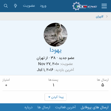
ورود
عضویت
کاربران
یهودا
عضو جدید
·
38
·
از
تهران
عضویت
Nov 27, 2010
آخرین بازدید
Jul 1, 2016
ارسال ها
پسندها
امتیاز
0
1
5
پیدا کردن
ارسال های پروفایل
آخرین فعالیت
ارسال ها
درباره