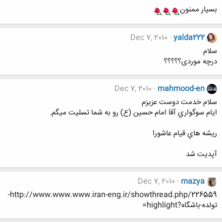
بسیار ممنون
Dec 7, 2010
yalda222
سلام
درچه موردی؟؟؟؟؟
Dec 7, 2010
mahmood-en
سلام خدمت دوست عزيزم
ايام سوگواري آقا امام حسين (ع) رو به شما تسليت ميگم.
ريشه هاي قيام عاشورا
آپديت شد
Dec 7, 2010
mazya
http://www.www.www.iran-eng.ir/showthread.php/226559-
تولده-باشگاه?highlight=