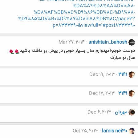
%DA%A9%D8%AA%D8%A8-
%D8%AF%DB%8C%D9%86%DB%8C-%D9%88-
%D9%85%D8%B0%D9%87%D8%A8%DB%8C/page3?
p=8337390&viewfull=1#post8337390
Mar 27, 2014
anishtain_bahosh
دوست خوبم-امیدوارم سال بسیار خوبی در پیش رو داشته باشید
سال نو مبارک
Dec 19, 2013
3141
Dec 17, 2013
3141
مهربان
Dec 6, 2013
Oct 25, 2013
lamis nei30