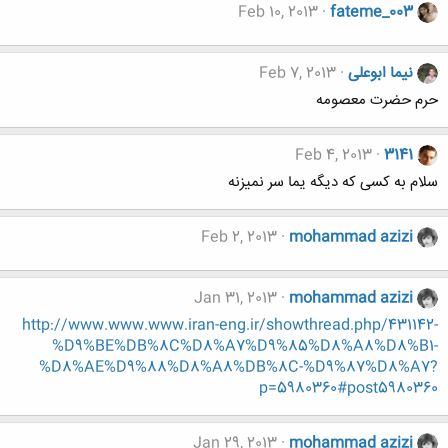
Feb 10, 2013
fateme_003
نیما ابوعلی
Feb 7, 2013
حرم حضرت معصومه
Feb 4, 2013
3141
سلام به کسی که دیگه یما سر نمیزنه
Feb 2, 2013
mohammad azizi
Jan 31, 2013
mohammad azizi
http://www.www.www.iran-eng.ir/showthread.php/431142-
%D9%BE%DB%8C%D8%A7%D9%85%D8%A8%D8%B1-
%D8%AE%D9%88%D8%A8%DB%8C-%D9%87%D8%A7?
p=5980360#post5980360
Jan 29, 2013
mohammad azizi