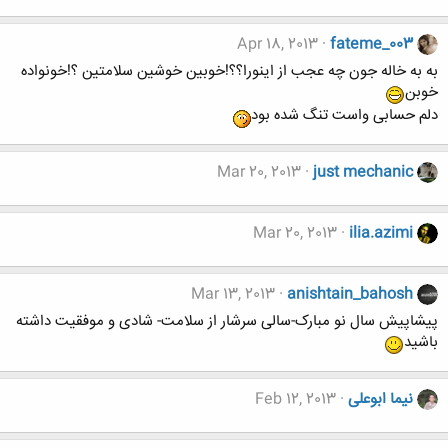
Apr 18, 2013
fateme_003
به به خاله جون چه عجب از اینورا؟؟!خوبین خوشین سلامتین ؟!خونواده
خوبن
دلم حسابی واست تنگ شده بود
Mar 20, 2013
just mechanic
Mar 20, 2013
ilia.azimi
Mar 13, 2013
anishtain_bahosh
پیشاپیش سال نو مبارک-سالی سرشار از سلامت- شادی و موفقیت داشته
باشید
نیما ابوعلی
Feb 12, 2013