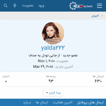
ورود
عضویت
کاربران
yalda222
عضو جدید
·
از
جایی تودل یه صدف
عضویت
Nov 1, 2010
آخرین بازدید
Mar 29, 2018
ارسال ها
پسندها
امتیاز
0
93
630
پیدا کردن
ارسال های پروفایل
آخرین فعالیت
ارسال ها
درباره