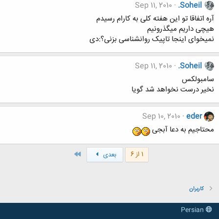
Sep 11, 2010
.Soheil
آره اتفاقا تو این هفته کلی به کارام رسیدم
هیچی داریم میگذرونیم
نمیخوای اینجا تاپیک روانشناسی بزنی؟:دی
Sep 11, 2010
.Soheil
سامبولکس
نخیر درست نخواهد شد گویا
Sep 10, 2010
eder
محتاجیم به دعا آبجی
آخر
1 از 6
بعدی
کاربران
Persian