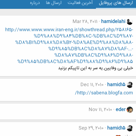
ارسال های پروفایل
آخرین فعالیت
ارسال ها
درباره
Mar 28, 2011
hamidelahi
http://www.www.www.iran-eng.ir/showthread.php/258165-
%D9%88%D9%84%DB%8C-%DB%8C%D9%87-
%D8%B1%D9%88%D8%B2-%D8%AE%D9%88%D8%A8-
%D9%85%DB%8C%D8%A7%D8%AF-...-
%D8%A7%DB%8C%D9%86%D9%88-
%D9%85%DB%8C%D8%AF%D9%88%D9%86%D9%85
خیلی بی وفایین.یه سر به این تاپیکم بزنید
Dec 11, 2010
hamid15
http://sabena.blogfa.com/
Nov 11, 2010
eder
Sep 29, 2010
hamid15