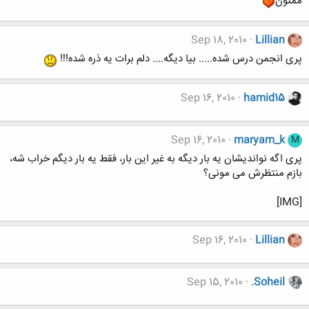
ممنون
Sep 18, 2010
Lillian
پری انجمن درس شده..... بیا دیگه.... دلم برات یه ذره شده!!!
Sep 16, 2010
hamid15
Sep 16, 2010
maryam_k
M
پری اگه نواندیشان یه بار دیگه به غیر این بار، فقط یه بار دیگم خراب شه،
بازم منتظرش می مونی؟
[IMG]
Sep 16, 2010
Lillian
Sep 15, 2010
.Soheil