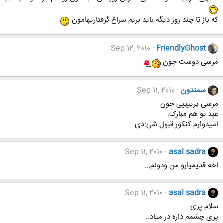
که باز تا چند روز دیگه باید بریم سراغ گرفتاریهامون
Sep 12, 2010
FriendlyGhost
مرسی دوست جون
سمندون
Sep 11, 2010
مرسی پرییییی جون
عید تو هم مبارک.
امیدوارم کنکور قبول شی:دی
Sep 11, 2010
asal sadra
اخه قدیمیارو من ودونم...
Sep 11, 2010
asal sadra
سلام پری
پری چشمم داره در میاد..