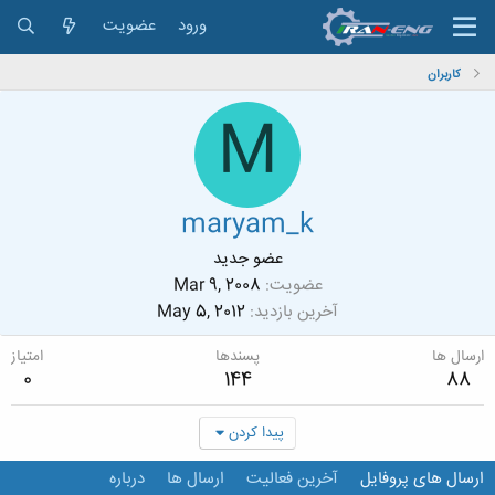
ورود
عضویت
کاربران
M
maryam_k
عضو جدید
عضویت
Mar 9, 2008
آخرین بازدید
May 5, 2012
ارسال ها
پسندها
امتیاز
0
144
88
پیدا کردن
ارسال های پروفایل
آخرین فعالیت
ارسال ها
درباره