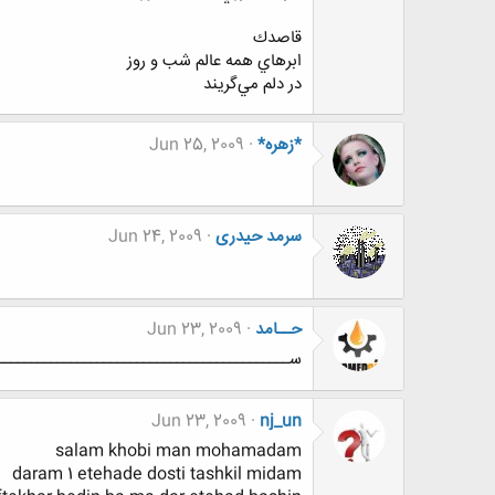
قاصدك
ابرهاي همه عالم شب و روز
در دلم مي‌گريند
*زهره*
Jun 25, 2009
سرمد حیدری
Jun 24, 2009
حــامد
Jun 23, 2009
ســــــــــــــــــــــــــــــــــــــــــــ
Jun 23, 2009
nj_un
salam khobi man mohamadam
daram 1 etehade dosti tashkil midam