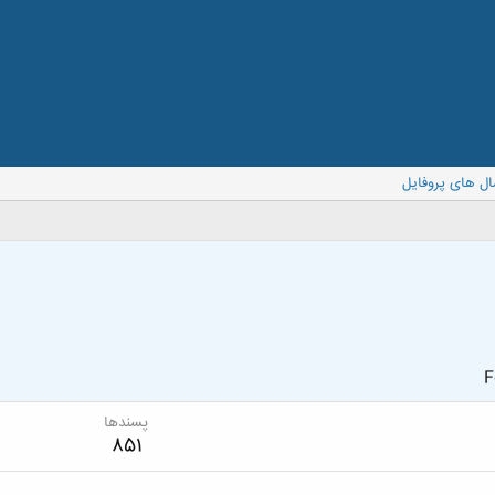
ال های پروفایل
F
پسندها
851