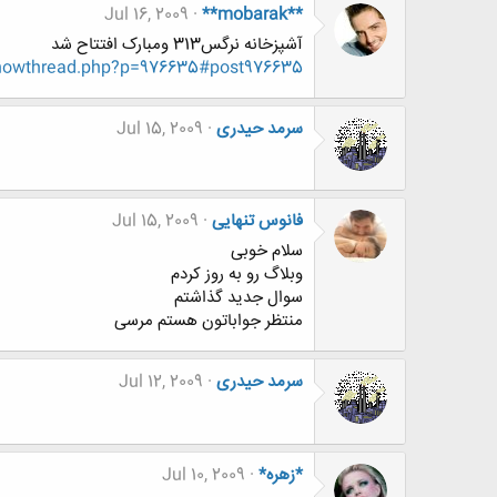
Jul 16, 2009
**mobarak**
آشپزخانه نرگس313 ومبارک افتتاح شد
showthread.php?p=976635#post976635
سرمد حیدری
Jul 15, 2009
فانوس تنهایی
Jul 15, 2009
سلام خوبی
وبلاگ رو به روز کردم
سوال جدید گذاشتم
منتظر جواباتون هستم مرسی
سرمد حیدری
Jul 12, 2009
*زهره*
Jul 10, 2009