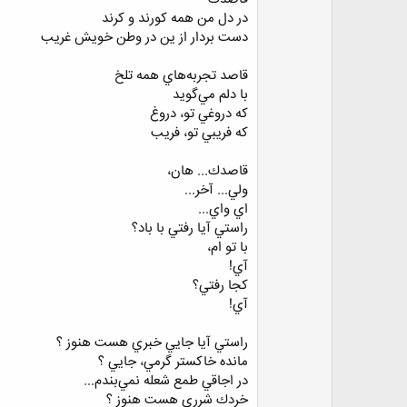
در دل من همه كورند و كرند
دست بردار از ين در وطن خويش غريب
قاصد تجربه‌هاي همه تلخ
با دلم مي‌گويد
كه دروغي تو، دروغ
كه فريبي تو، فريب
قاصدك... هان،
ولي... آخر...
اي واي...
راستي آيا رفتي با باد؟
با تو ام،
آي!
كجا رفتي؟
آي!
راستي آيا جايي خبري هست هنوز ؟
مانده خاكستر گرمي، جايي ؟
در اجاقي طمع شعله نمي‌بندم...
خردك شرري هست هنوز ؟