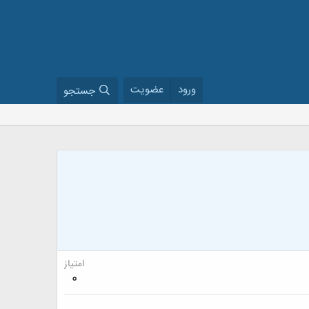
ورود
عضویت
جستجو
امتیاز
0