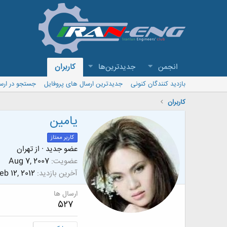
انجمن
جدیدترین‌ها
کاربران
بازدید کنندگان کنونی
جدیدترین ارسال های پروفایل
جستجو در ارس
کاربران
يامين
کاربر ممتاز
عضو جدید
·
از
تهران
عضویت
Aug 7, 2007
آخرین بازدید
eb 12, 2012
ارسال ها
527