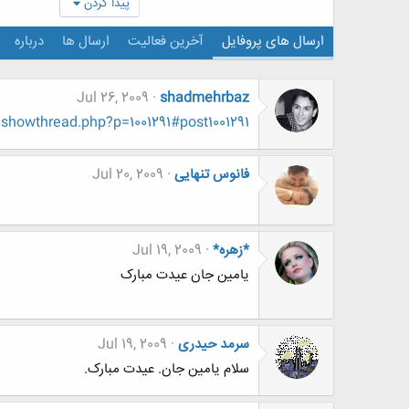
پیدا کردن
ارسال های پروفایل
آخرین فعالیت
ارسال ها
درباره
Jul 26, 2009
shadmehrbaz
showthread.php?p=1001291#post1001291
فانوس تنهایی
Jul 20, 2009
*زهره*
Jul 19, 2009
یامین جان عیدت مبارک
سرمد حیدری
Jul 19, 2009
سلام یامین جان. عیدت مبارک.