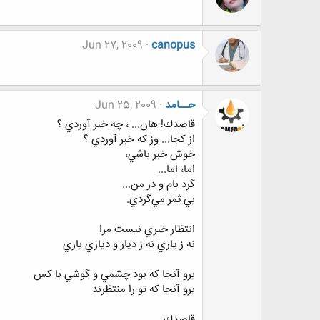
Jun 27, 2009
canopus
حــامد
Jun 25, 2009
قاصدك! هان... ، چه خبر آوردي ؟
از كجا... وز كه خبر آوردي ؟
خوش خبر باشي،
اما، ‌اما...
گرد بام و در من...
بي ثمر مي‌گردي.
انتظار خبري نيست مرا
نه ز ياري نه ز ديار و دياري باري
برو آنجا كه بود چشمي و گوشي با كس
برو آنجا كه تو را منتظرند
قاصدك