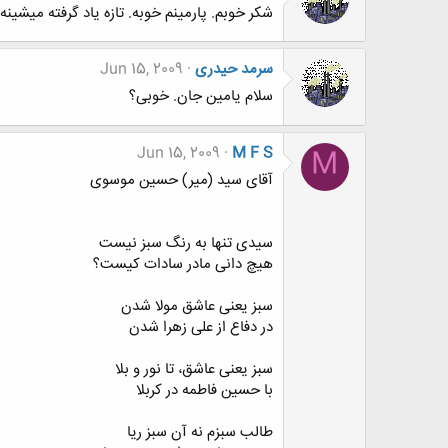
شکر خوبم. پارمینم خوبه. تازه یاد گرفته میشینه.
سرمد حیدری
Jun 15, 2009
سلام یامین جان. خوبی؟
Jun 15, 2009
M F S
M
آقای سید (میر) حسین موسوی
سیدی تنها به رنگ سبز نیست
هیچ دانی مادر سادات کیست؟
سبز یعنی عاشق مولا شدن
در دفاع از علی زهرا شدن
سبز یعنی عاشق، تا نور و بلا
با حسین فاطمه در کربلا
طالب سبزم نه آن سبز ریا