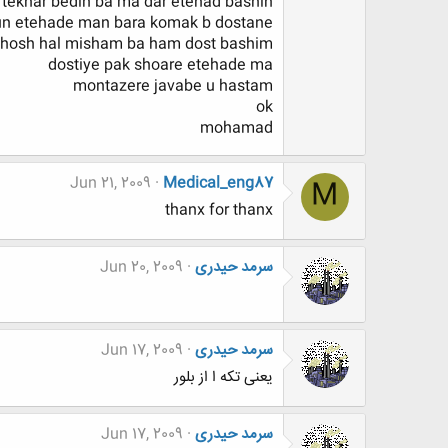
ftekhar bedin ba ma dar etehad bashin
un etehade man bara komak b dostane
khosh hal misham ba ham dost bashim
dostiye pak shoare etehade ma
montazere javabe u hastam
ok
mohamad
Jun 21, 2009
Medical_eng87
M
thanx for thanx
سرمد حیدری
Jun 20, 2009
سرمد حیدری
Jun 17, 2009
یعنی تکه ا از بلور
سرمد حیدری
Jun 17, 2009