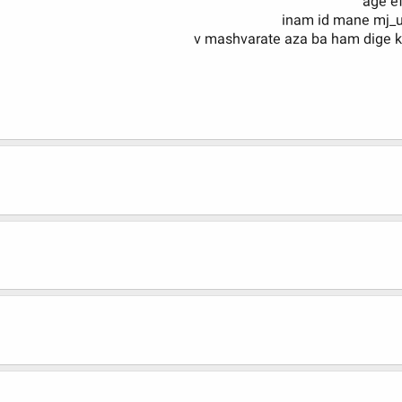
age e
inam id mane mj_
v mashvarate aza ba ham dige 