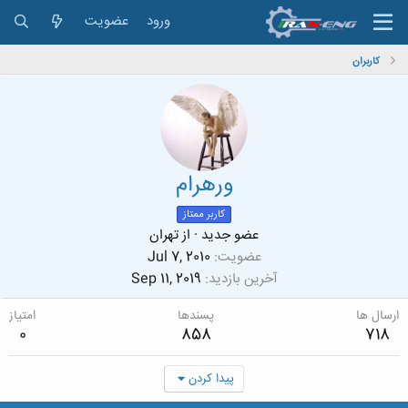
ورود
عضویت
کاربران
ورهرام
کاربر ممتاز
عضو جدید
·
از
تهران
عضویت
Jul 7, 2010
آخرین بازدید
Sep 11, 2019
ارسال ها
پسندها
امتیاز
0
858
718
پیدا کردن