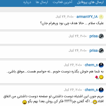
ارسال های پروفایل
آخرین فعالیت
ارسال ها
درباره
Jul 26, 2010
arman127_18
A
علیک سلام ... حالا هدف چی بود ورهرام جان؟
Jul 26, 2010
prisa
Jul 26, 2010
prisa
Jul 26, 2010
chem_s
به شما هم خوش بگذره دوست خوبم ..نه حواسم هست...موفق باشی..
Jul 26, 2010
chem_s
مریم جون این اشتباه دوست داشتنی تو صفحه دوست داشتنی من اتفاق
افتاد
.. اگه گفتی چرا؟؟!!!! فکر کن روش بعدا بهم بگو