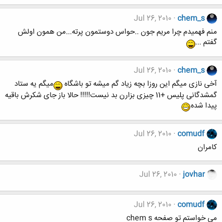
Jul 26, 2010
chem_s
منم فهمیدم چرا مریم جون ..حواس دوستمون پرته...من همون اولش
گفتم ...
Jul 26, 2010
chem_s
آخی نازی میگم این روزا بچه زیاد گم میشه تو باشگاه
میگم یه ستاد
گمشدگانی پلیس +11 چیزی بزارن بد نیست!!!!! حالا باز جای شکرش باقیه
پیدا شده
Jul 26, 2010
comudf
کامران
Jul 26, 2010
jovhar
Jul 26, 2010
comudf
می خواستم تو صفحه chem s