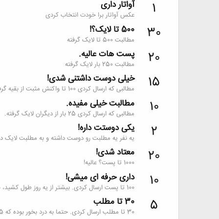
آواتار داری
1
عکس آواتار برا خودت انتخاب کردی
500 تا لایک؟!
30
مطالبت 500 تا لایک گرفته
پست هات عالیه.
20
مطالبت 250 بار لایک گرفته
خیلی دوست داشتنی شدی!
15
مطالبی که ارسال کردی 100 تا واکنش مثبت از بقیه گرفته.
مطالبت خیلی مفیده.
10
مطالبی که ارسال کردی 25 بار از دیگران لایک گرفته.
یکی دوستت داره!
2
یه نفر یه مطلبت رو دوست داشته و به مطلبت لایک داد
معتاد شدی!
20
1000 تا پست؟ عالیه!
داری حرفه ای میشی!
10
100 تا پست ارسال کردی. بیشتر از یه روز طول کشید، نه؟
30 تا مطلب
5
30 تا مطلب ارسال کردی. حتما به درد بخور بوده که 5 امتیاز گرفتی.