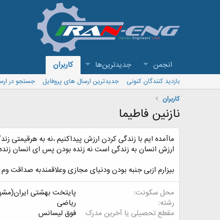
انجمن
جدیدترین‌ها
کاربران
بازدید کنندگان کنونی
جدیدترین ارسال های پروفایل
جستجو در ارس
کاربران
نازنین فاطیما
ماآمده ایم با زندگی کردن ارزش پیداکنیم ،نه به هرقیمتی زند
ارزش انسان به زندگی است نه زنده بودن پس ای انسان زنده
بیزارم ازبی جنبه بودن ودنیای مجازی وعلاقمندبه صداقت وم
محل سکونت
پایتخت بهشتی ایران(مشه
رشته
ریاضی
مقطع تحصیلی یا آخرین مدرک
فوق لیسانس