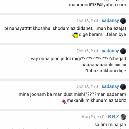
mahmood3164@yahoo.com
Oct 18, 2011
sadansy
bi nahayattttt khoshhal shodam az didanet....man ba ezajat
dige beram....felan bye
Oct 18, 2011
sadansy
vay mina joon jeddi migi?????????????cheqad
aaaaaaaaaaaliiiiiiiiiiiii
tabriz mikhuni dige?
Oct 18, 2011
sadansy
mina joonam ba man dust mishi?????man sadanam
mekanik mikhunam az tabriz
Aug 20, 2011
B.R.Z
salam mina jan