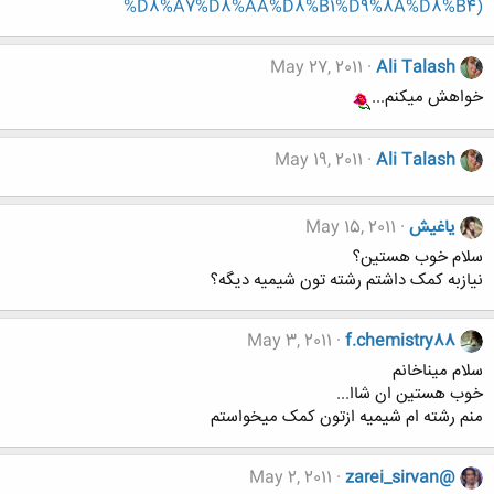
%D8%A7%D8%AA%D8%B1%D9%8A%D8%B4)
May 27, 2011
Ali Talash
خواهش میکنم...
May 19, 2011
Ali Talash
یاغیش
May 15, 2011
سلام خوب هستین؟
نیازبه کمک داشتم رشته تون شیمیه دیگه؟
May 3, 2011
f.chemistry88
سلام میناخانم
خوب هستین ان شاا...
منم رشته ام شیمیه ازتون کمک میخواستم
May 2, 2011
zarei_sirvan@