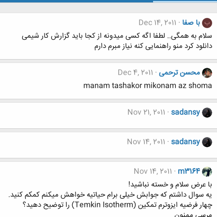
با صفا
Dec 14, 2011
ب
سلام به همگی.. لطفا اگه کسی میدونه از کجا باید گزارش کار شیمی
دانلود کرد منو راهنمایی کنه نیاز مبرم دارم
محسن ترحمی
Dec 4, 2011
manam tashakor mikonam az shoma
Nov 21, 2011
sadansy
Nov 14, 2011
sadansy
Nov 14, 2011
m3164
با عرض سلام و خسته نباشید!
یه سوال داشتم که جوابش خیلی برام حیاتیه خواهش میکنم کمکم کنید.
چهار فرضیه ایزوترم تمکین (Temkin Isotherm) را توضیح دهید؟
مرسی ممنون