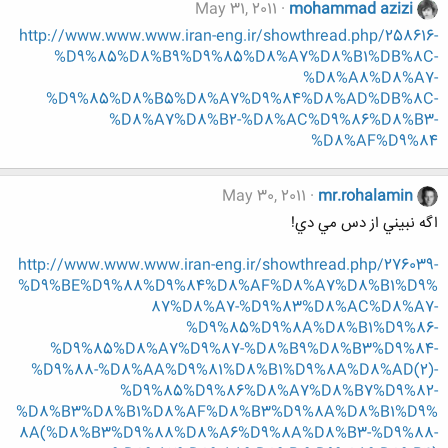
May 31, 2011
mohammad azizi
http://www.www.www.iran-eng.ir/showthread.php/258616-
%D9%85%D8%B9%D9%85%D8%A7%D8%B1%DB%8C-
%D8%A8%D8%A7-
%D9%85%D8%B5%D8%A7%D9%84%D8%AD%DB%8C-
%D8%A7%D8%B2-%D8%AC%D9%86%D8%B3-
%D8%AF%D9%84
May 30, 2011
mr.rohalamin
اگه نبيني از دس مي دي!
http://www.www.www.iran-eng.ir/showthread.php/276039-
%D9%BE%D9%88%D9%84%D8%AF%D8%A7%D8%B1%D9%
87%D8%A7-%D9%83%D8%AC%D8%A7-
%D9%85%D9%8A%D8%B1%D9%86-
%D9%85%D8%A7%D9%87-%D8%B9%D8%B3%D9%84-
%D9%88-%D8%AA%D9%81%D8%B1%D9%8A%D8%AD(2)-
%D9%85%D9%86%D8%A7%D8%B7%D9%82-
%D8%B3%D8%B1%D8%AF%D8%B3%D9%8A%D8%B1%D9%
8A(%D8%B3%D9%88%D8%A6%D9%8A%D8%B3-%D9%88-