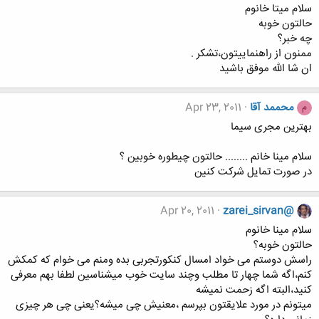
سلام میتا خانوم
حالتون خوبه
چه خبر؟
ممنون از راهنماییتون،تشکر .
ان شا الله موفق باشید
محممد آقا
Apr 23, 2011
م
بهترین مجری سیما
سلام مینا خانم ........ حالتون چیطوره خوبین ؟
در صورت تمایل شرکت کنین
Apr 20, 2011
zarei_sirvan@
سلام مینا خانوم
حالتون خوبه؟
راسش دوستم می خواد امسال کنکورتجربی بده ومنم می خوام که کمکش
کنم،اگه شما چهار تا مطلب وچند سایت خوب میشناسین لطفا بهم معرفی
کنید،البته اگه زحمت نمیشه
میتونم در مورد علایقتون بپرسم ،معنیش چی میشه؟یعنی چی هر چیزی