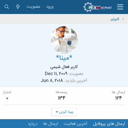
ورود
عضویت
کاربران
*مینا*
کاربر فعال شیمی
عضویت
Dec 11, 2009
آخرین بازدید
Jun 8, 2018
ارسال ها
پسندها
امتیاز
0
134
124
پیدا کردن
ارسال های پروفایل
آخرین فعالیت
ارسال ها
درباره