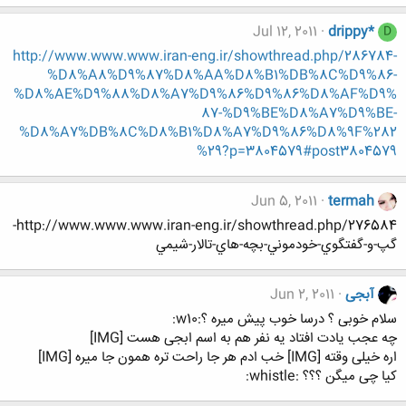
Jul 12, 2011
drippy*
D
http://www.www.www.iran-eng.ir/showthread.php/286784-
%D8%A8%D9%87%D8%AA%D8%B1%DB%8C%D9%86-
%D8%AE%D9%88%D8%A7%D9%86%D9%86%D8%AF%D9%
87-%D9%BE%D8%A7%D9%BE-
%D8%A7%DB%8C%D8%B1%D8%A7%D9%86%D8%9F%282
%29?p=3804579#post3804579
Jun 5, 2011
termah
http://www.www.www.iran-eng.ir/showthread.php/276584-
گپ-و-گفتگوي-خودموني-بچه-هاي-تالار-شيمي
آبجی
Jun 2, 2011
سلام خوبی ؟ درسا خوب پیش میره ؟:w10:
چه عجب یادت افتاد یه نفر هم به اسم ابجی هست [IMG]
اره خیلی وقته [IMG] خب ادم هر جا راحت تره همون جا میره [IMG]
کیا چی میگن ؟؟؟ :whistle: