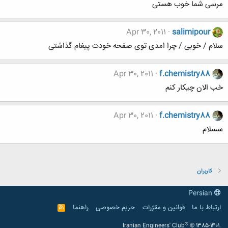
مرسی شما خوب هستی
Apr 30, 2011
salimipour
سلام / خوبی / چرا امدی توی صفحه خودت پیغام گذاشتی
Apr 30, 2011
f.chemistry88
خب الان چیکار کنم
Apr 30, 2011
f.chemistry88
سسلام
کاربران
Persian
ارتباط با ما
قوانین و مقرّرات
حریم خصوصی
راهنما
R
S
S
®
Iranian Engineers' Club
© 1385-1401.