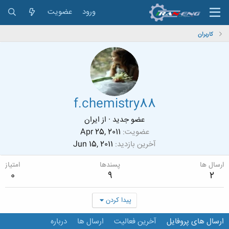
ورود
عضویت
کاربران
f.chemistry88
عضو جدید
·
از
ایران
عضویت
Apr 25, 2011
آخرین بازدید
Jun 15, 2011
ارسال ها
پسندها
امتیاز
0
9
2
پیدا کردن
ارسال های پروفایل
آخرین فعالیت
ارسال ها
درباره