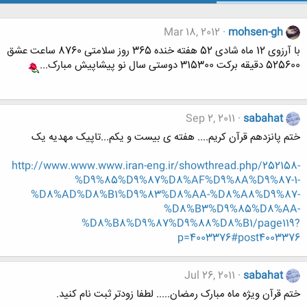
Mar 18, 2012
mohsen-gh
با آرزوی 12 ماه شادی 52 هفته خنده 365 روز سلامتی 8760 ساعت عشق
525600 دقیقه برکت 315300 دوستی سال نو پیشاپیش مبارک...
Sep 2, 2011
sabahat
ختم پانزدهم قرآن کریم.... هفته ی بیست و یکم...تاپیک مهدیه یک
http://www.www.www.iran-eng.ir/showthread.php/252158-
%D9%85%D9%87%D8%AF%D9%8A%D9%87-1-
%D8%AD%D8%B1%D9%83%D8%AA-%D8%A8%D9%87-
%D8%B3%D9%85%D8%AA-
%D8%B8%D9%87%D9%88%D8%B1/page119?
p=4003376#post4003376
Jul 26, 2011
sabahat
ختم قرآن ویژه ماه مبارک رمضان..... لطفا زودتر ثبت نام کنید.