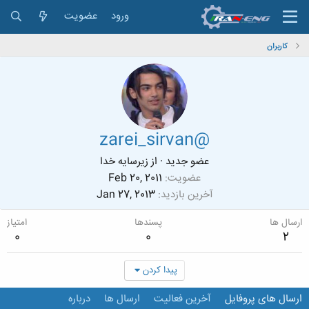
ورود
عضویت
کاربران
zarei_sirvan@
عضو جدید
·
از
زیرسایه خدا
عضویت
Feb 20, 2011
آخرین بازدید
Jan 27, 2013
ارسال ها
پسندها
امتیاز
0
0
2
پیدا کردن
ارسال های پروفایل
آخرین فعالیت
ارسال ها
درباره