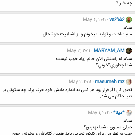
چه خبرا؟
May 4, 2011
vs6956
سلام
منم ساخت و تولید میخونم و از آشناییت خوشحال
May 3, 2011
MARYAM_AM
سلام نه راستش الان حالم زياد خوب نيست.
شما چطوري؟خوبي؟
May 2, 2011
masumeh mz
تصور کن اگر قرار بود هر کس به اندازه دانش خود حرف بزند چه سکوتی بر
دنیا حاکم می شد.
*مینا*
May 1, 2011
سلام
خیلی ممنون ، شما بهترین؟
خب به نظر من برای کنکور تجربی باید همین کتاباش و بخونه ، چون