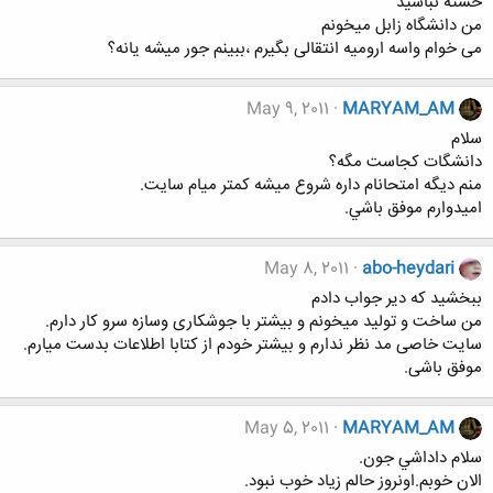
خسته نباشید
من دانشگاه زابل میخونم
می خوام واسه ارومیه انتقالی بگیرم ،ببینم جور میشه یانه؟
May 9, 2011
MARYAM_AM
سلام
دانشگات كجاست مگه؟
منم ديگه امتحانام داره شروع ميشه كمتر ميام سايت.
اميدوارم موفق باشي.
May 8, 2011
abo-heydari
ببخشید که دیر جواب دادم
من ساخت و تولید میخونم و بیشتر با جوشکاری وسازه سرو کار دارم.
سایت خاصی مد نظر ندارم و بیشتر خودم از کتابا اطلاعات بدست میارم.
موفق باشی.
May 5, 2011
MARYAM_AM
سلام داداشي جون.
الان خوبم.اونروز حالم زياد خوب نبود.