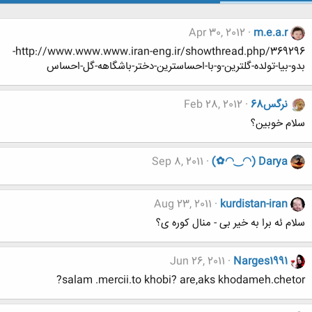
Apr 30, 2012
m.e.a.r
http://www.www.www.iran-eng.ir/showthread.php/369296-
بدو-بیا-تولده-گلترین-و-با-احساسترین-دختر-باشگاهه-گل-احساس
نرگس68
Feb 28, 2012
سلام خوبین؟
Sep 8, 2011
(✿◠‿◠) Darya
Aug 23, 2011
kurdistan-iran
سلام ئه برا به خیر بی - منال کوره ی؟
Jun 26, 2011
Narges1991
salam .mercii.to khobi? are,aks khodameh.chetor?