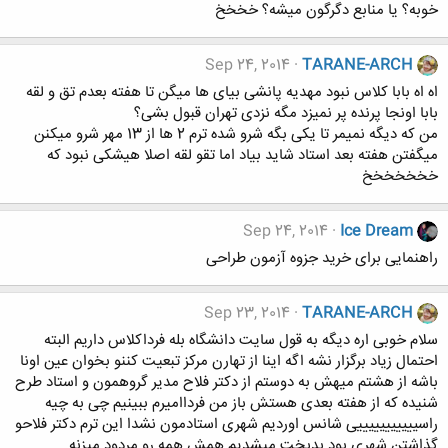
خوبه؟ یا منابع دگرگون میشه؟ خخخخ
Sep 24, 2014
TARANE-ARCH
اه اه بابا کلاس نبود مهدیه پانشی بیای ها میگن تا هفته بعدم تق و لقه
بابا اونجا پرنده پر نمیزد مگه نزدی تهران قبول بشی؟
من که دیگه نمیمر تا یکی بگه شرو شده ترم 2 ها از 13 مهر شرو میکنن
میگفتن هفته بعد استاد شاید بیاد اما تقو لقه اصلا هیشکی نبود که
خخخخخخخ
Sep 24, 2014
Ice Dream
راهنمایی برای خرید جزوه آزمون طراحی
Sep 23, 2014
TARANE-ARCH
سلام خوبی اره دیگه به قول سایت دانشگاه بله فرداکلاس داریم البته
احتمال زیاد برگزار نشه اگه اینا از تهارن مرکز تبعیت کننو بخوان عین اونا
باشه از هشتم میهش به دوستم از دکتر فلاح مدیر گروهمون و استاد طرح
شنیده که از هفته بعدی هستش باز من فرداامیرم ببینیم چی به چیه
راسیییییییییییی شانس اوردیم شهری استادمون نشدا این ترم دکتر فلاحو
گذاشتن شهری بود بدبخت میشدیم همش همه رو مردود میزنه