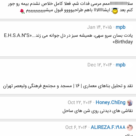
سلاااااااااااااااممم مرسی فدات شم، فعلا کامل خلاص نشدم بیمه رو جور
کنم بعد
ایشاااالااا باهم طراحیوووو قبول میشییییییییییم
Jan 14, 2015
mpb
یادت بسان سرو سهی، همیشه سبز در دل جوانه می زند...«E.H.S.A.Nُُُ S
Birthday»
Dec 12, 2014
mpb
نقد و تحلیل بناهای معماری | 16 | مسجد و مجتمع فرهنگی ولیعصر تهران
Oct 22, 2014
Honey.ChEng
نقاشی های دیدنی روی شن های ساحل
Oct 6, 2014
ALIREZA.F.1988
سلام