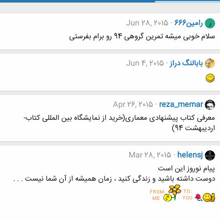
رامین666
Jun 28, 2015
ر
سلام خوبی میشه تمرین گروهی 94 رو برام بفرستی
بابالنگ دراز
Jun 4, 2015
Apr 26, 2015
reza_memar
معرفی کتاب پیشنهادی معماری(خرید از نمایشگاه بین المللی کتاب-
اردیبهشت 94)
Mar 28, 2015
helensj
پیام نوروز این است
دوست داشته باشید و زندگی کنید ، زمان همیشه از آن شما نیست . . .