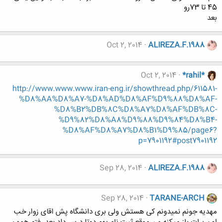
45 تا 73رو
بعد
Oct 2, 2014
ALIREZA.F.1988
Oct 2, 2014
*rahil*
http://www.www.www.iran-eng.ir/showthread.php/611581-
%D8%AA%D8%A7-%D8%AD%D8%AF%D9%88%D8%AF-
%D8%B2%DB%8C%D8%A7%D8%AF%DB%8C-
%D9%82%D8%A8%D9%88%D9%84%D8%B4-
%D8%AF%D8%A7%D8%B1%D9%85/page6?
p=7901192#post7901192
Sep 28, 2014
ALIREZA.F.1988
Sep 28, 2014
TARANE-ARCH
مهدیه جونم نمیدونم کی هستش ولی بری دانشگاه پش اقای زوار خب