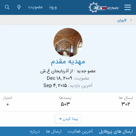
ورود
عضویت
کاربران
مهديه مقدم
عضو جدید
·
از
آذربایجان غ.ش
عضویت
Dec 18, 2009
آخرین بازدید
Sep 4, 2015
ارسال ها
پسندها
امتیاز
0
503
302
پیدا کردن
ارسال های پروفایل
آخرین فعالیت
ارسال ها
درباره