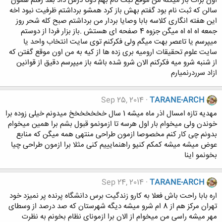
اون برات باز میکنه من موقع ثبت نام بهم دوتا درس داد بعد رفتم همون
سالن که ثبت نام بود گفتم بهش باز کرد همشو برداشتم ظرفیت نبود اخه
این هفته انگاری کلاسه بابا وصایا بردار من برداشتم صبح کله شحر روز
جمعه اه اه اه میگن جزوه 4 صفحه ای هستش .باز بزار فردا از دوستم
میپرسم یا تاعصر بهت میگم ولی فکرکنم توی سایت انتخاب واحد یا
سایت علوم تحقیقات ارومیه بری زده ها از کیه به من اون موقع گفتن که
از شنبه شرو میه فکرکنم الان شرو شده باشه باز میپرسم دقیق از قوانین
ازاد سرردرنمیارم
Sep 25, 2014
TARANE-ARCH
مهدیه تازه امسال اذر ماه میشه 1 سال خخخخخخخ میدونم خیلی زوده برا
خوندن ولی میخوام بار اول هرسه تا ازمونمو قبول بشم برا همین میخوام
بدونم چی کار کنم مخصوصا ازمون طراحی منتهی همه میگن که منابع
عوض میشه میشه کمکم کنیو راهنمایییم کنی مثلا برا ازمون طراحی چیا
بخونمو اینا
Sep 24, 2014
TARANE-ARCH
اره بابا راحت باش فعلا به کارو زندگیت برس دانشگاه پرنده پر نمیزد خود
تهران مرکز هم از 8 ام شرو میشه دیگه شهرستان که صد درصد از وسطای
مهر میشه راسی من میخوام از الان برا ازمونای نظام بخونم به نظرت