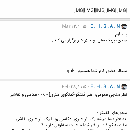
[IMG][IMG][IMG][IMG][IMG]
Mar 22, 2015
E . H . S . A . N
با سلام
ضمن تبریک سال نو، تالار هنر برگزار می کند ..
منتظر حضور گرم شما هستیم | :gol:
Feb 28, 2015
E . H . S . A . N
نظر سنجي عمومی: [هنر گفتگو-گفتگوی هنری] - 08 - عکاسی و نقاشی
محورهای گفتگو :
-به نظر شما میشه یک اثر هنری ِ عکاسی رو با یک اثر هنری نقاشی
مقایسه کرد؟ یا از نظر شما ماهیت متفاوتی دارند ؟