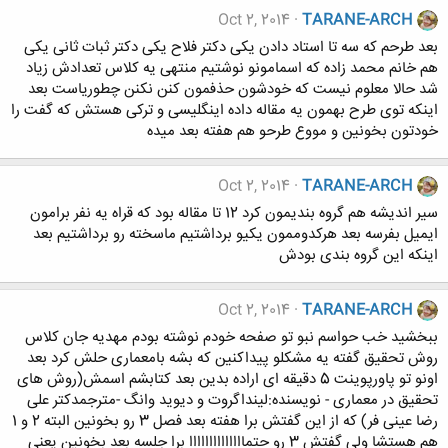
Oct 2, 2014
TARANE-ARCH
بعد طرحم که سه تا استاد دادن یکی دکتر فلاح یکی دکتر ثبات ثانی یکی
هم خانم محمد زاده که اسمامونو نوشتیم منتهی یه کلاس تعدادش زیاد
شد حالا معلوم نیست که خودشون حذفمون کنن نکنن چطوریاست بعد
اینکه توی طرح بهمون یه مقاله داده اینگلیسی و ترکی هستش که گفت را
خودتون بخونین و مووع طرحو هم هفته بعد میده
Oct 2, 2014
TARANE-ARCH
سیر اندیشه هم گروه بندیمون کرد 12 تا مقاله بود که قراه یه نفر برامون
ایمیل بفرسه بعد هرکدوممون یکیو برداشتیم ماسخته رو برداشتیم بعد
اینکه این گروه بندی بودش
Oct 2, 2014
TARANE-ARCH
ببخشید خب حواسم نبو تو صفحه خودم نوشته بودم مهدیه جان کلاس
روش تحقیق گفته یه مشکلو پیداکنین که بشه بامعماری حلش کرد بعد
اونو تو پاورپوینت 5 دقیقه ای اراده بدین بعد کتابشم اسمش(روش های
تحقیق در معماری - نویسنده:لینداگروت و دیوید وانگ -مترجمدکتر علی
رضا عینی فر) که از این گفتش برا هفته بعد فصل 3 رو بخونین البته 2 و 1
هم هستشا ولی گفتش 3 رو حتماااااااااااااا برا جلسه بعد بخونین یعنی