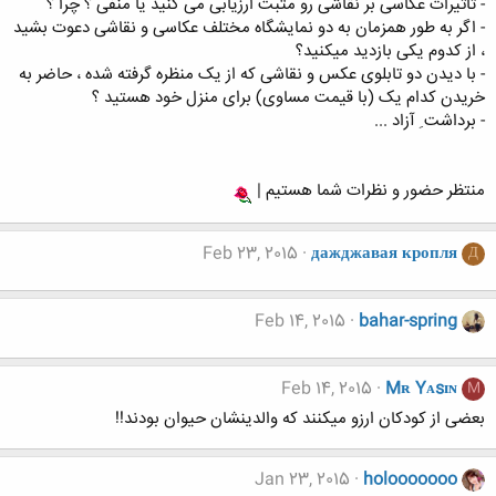
- تاثیرات عکاسی بر نقاشی رو مثبت ارزیابی می کنید یا منفی ؟ چرا ؟
- اگر به طور همزمان به دو نمایشگاه مختلف عکاسی و نقاشی دعوت بشید
، از کدوم یکی بازدید میکنید؟
- با دیدن دو تابلوی عکس و نقاشی که از یک منظره گرفته شده ، حاضر به
خریدن کدام یک (با قیمت مساوی) برای منزل خود هستید ؟
- برداشت ِ آزاد ...
منتظر حضور و نظرات شما هستیم |
Feb 23, 2015
дажджавая кропля
Д
Feb 14, 2015
bahar-spring
Feb 14, 2015
Mʀ Yᴀsɪɴ
M
بعضی از کودکان ارزو میکنند که والدینشان حیوان بودند!!
Jan 23, 2015
holooooooo