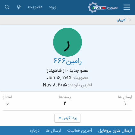
ورود
عضویت
کاربران
ر
رامین666
عضو جدید
·
از
شاهیندژ
عضویت
Jun 16, 2015
آخرین بازدید
Nov 8, 2015
ارسال ها
پسندها
امتیاز
0
2
1
پیدا کردن
ارسال های پروفایل
آخرین فعالیت
ارسال ها
درباره