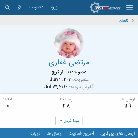
ورود
عضویت
کاربران
مرتضی غفاری
عضو جدید
·
از
کرج
عضویت
Jun 2, 2011
آخرین بازدید
Jul 13, 2019
ارسال ها
پسندها
امتیاز
0
38
129
پیدا کردن
ارسال های پروفایل
آخرین فعالیت
ارسال ها
درباره