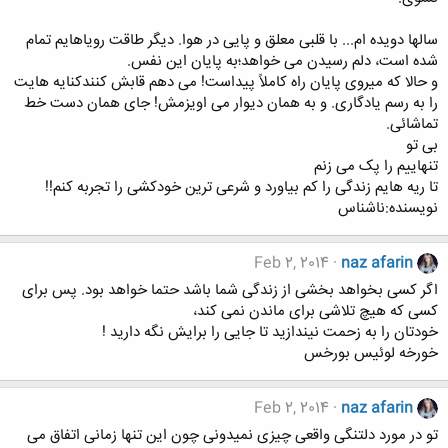
ﺳﺎﻟﻬﺎ ﺩﻭﯾﺪﻩ ﺍﻡ... ﺑﺎ ﻗﻠﺒﯽ ﻣﻌﻠﻖ ﻭ ﭘﺎﯾﯽ ﺩﺭ ﻫﻮﺍ. ﺩﯾﮕﺮ ﻃﺎﻗﺖ ﺭﻭﯾﺎﻫﺎﯾﻢ ﺗﻤﺎﻡ
ﺷﺪﻩ ﺍﺳﺖ، ﺩﻟﻢ ﺭﺳﯿﺪﻥ ﻣﯽ ﺧﻮﺍﻫﺪ؛به پایان این نفس.
و حالا که میروی پایان راه کاملاً پیداست! می دهم قابش کنندکنایه هایت
را به رسم یادگاری. و به همان دیوار می اویزمش! جای همان دست خط
تماشائی.
بی تو
تنهاییم را پک می زنم
تا ریه هایم زندگی را کم بیاورد و شرعی ترین خودکشی را تجربه کنم!!
نویسنده:ناشناس
Feb 2, 2014
naz afarin
اگر کسی بخواهد بخشی از زندگی شما باشد حتما خواهد بود. پس برای
کسی که هیچ تلاشی برای ماندن نمی کند،
خودتان را به زحمت نیندازید تا جایی را برایش نگه دارید !
خورخه لوئیس بورخس
Feb 2, 2014
naz afarin
تو در مورد دلتنگی واقعی چیزی نمیدونی چون این تنها زمانی اتفاق می