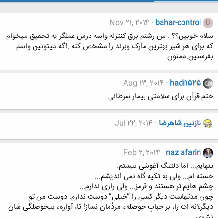
Nov 21, 2014
bahar-control
B
سلام خوبین؟؟ . من رشتم برق کنترله واسه درس عملگر یه تحقیق میخوام
که برای هر شیر بهترین مارک وبرند را مشخص کنه .اگه میتونین واسم
بفرستین.ممنون
Aug 13, 2014
hadi1525
ختم قرآن برای سلامتی بیمار سرطانی
نازنین شاهرضا
Jul 22, 2014
Feb 2, 2014
naz afarin
تنهایم... اما دلتنگ آغوشی نیستم.
ﺧﺴﺘﻪ ﺍﻡ... ﻭﻟﯽ ﺑﻪ ﺗﮑﯿﻪ ﮔﺎﻩ ﻧﻤﯽ ﺍﻧﺪﯾﺸﻢ...
ﭼﺸﻢ ﻫﺎﯾﻢ ﺗﺮ ﻫﺴﺘﻨﺪ ﻭ ﻗﺮﻣﺰ... ﻭﻟﯽ ﺭﺍﺯﯼ ﻧﺪﺍﺭﻡ...
ﭼﻮﻥ ﻣﺪﺗﻬﺎﺳﺖ ﺩﯾﮕﺮ ﮐﺴﯽ ﺭﺍ “ﺧﯿﻠﯽ” ﺩﻭﺳﺖ ﻧﺪﺍﺭﻡ. دوست من تو
دیگرﻻﻧﻪ ات ﺭﺍ، ﺑﺮ ﺣﺒﺎﺏِ ﺣﻮﺻﻠﻪﺀ ﻣﺮﺩُﻣﺎﻥ ﻧﺴﺎﺯ! ﺗﺎ، ﺁﻭﺍﺭﻩﺀ ﺑﯿﺤﻮﺻﻠﮕﯽ ﺷﺎﻥ
ﻧﺸﻮﯼ.