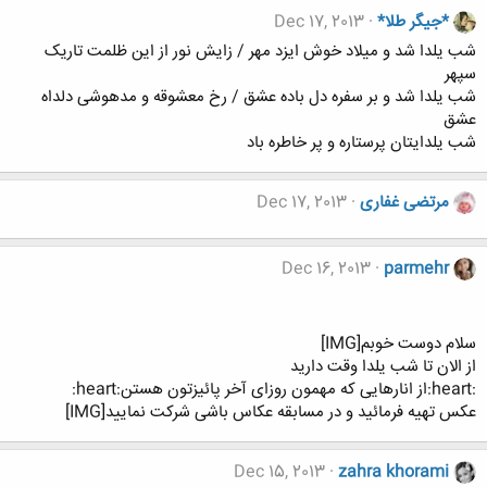
*جیگر طلا*
Dec 17, 2013
شب یلدا شد و میلاد خوش ایزد مهر / زایش نور از این ظلمت تاریک
سپهر
شب یلدا شد و بر سفره دل باده عشق / رخ معشوقه و مدهوشی دلداه
عشق
شب یلدایتان پرستاره و پر خاطره باد
مرتضی غفاری
Dec 17, 2013
Dec 16, 2013
parmehr
سلام دوست خوبم[IMG]
از الان تا شب یلدا وقت دارید
:heart:از انارهایی که مهمون روزای آخر پائیزتون هستن:heart:
عکس تهیه فرمائید و در مسابقه عکاس باشی شرکت نمایید[IMG]
Dec 15, 2013
zahra khorami