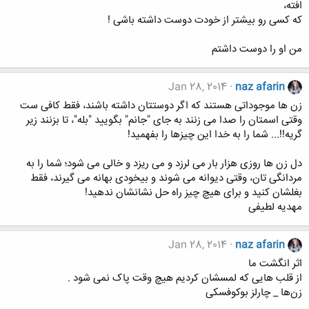
افته،
که کسی رو بیشتر از خودت دوست داشته باشی !
من او را دوست داشتم
Jan 28, 2014
naz afarin
زن ها موجوداتی هستند که اگر دوستتان داشته باشند، فقط کافی ست
وقتی اسمتان را صدا می زنند به جای "جانم" بگویید "بله"، تا بزنند زیر
گریه!!... شما را به خدا این چیزها را بفهمید!
دل زن ها روزی هزار بار می لرزد و می ریزد و خالی می شود؛ شما را به
مردانگی تان، وقتی دیوانه می شوند و بیخودی بهانه می گیرند، فقط
بغلشان کنید و برای هیچ چیز راه حل نشانشان ندهید!
مهدیه لطیفی
Jan 28, 2014
naz afarin
اثر انگشت ما
از قلب هایی که لمسشان کردیم هیچ وقت پاک نمی شود .
زن‌ها _ چارلز بوکوفسکی