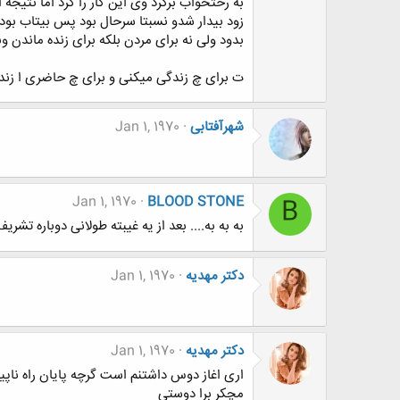
به رختخواب برگرد وی این کار را کرد اما نتی
زود بیدار شدو نسبتا سرحال بود پس بیتاب بود
بدود ولی نه برای مردن بلکه برای زنده ماندن ون
ت برای چ زندگی میکنی و برای چ حاضری ا زن
شهرآفتابی
Jan 1, 1970
Jan 1, 1970
BLOOD STONE
B
به به به.... بعد از یه غیبته طولانی دوباره تشری
دکتر مهدیه
Jan 1, 1970
دکتر مهدیه
Jan 1, 1970
اری اغاز دوس داشتنم است گرچه پایان راه ن
مچکر برا دوستی