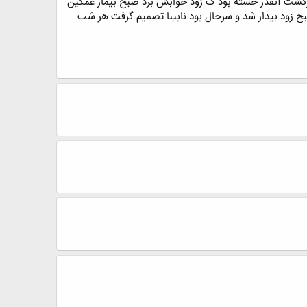
 برگشت آنقدر خسته بود ک زود خوابش برد صبح بیمار غمگین
ح زود بیدار شد و سرحال بود نابینا تصمیم گرفت هر شب