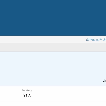
ال های پروفایل
J
پسندها
748