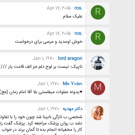
Apr 17, 2015
ros.
R
علیک سلام
Apr 17, 2015
ros.
R
خوش اومدید و مرسی برای درخواست
Jan 1, 1970
lord aragon
تاپیک: نیست بر لوح دلم جز الف قامت یار ///
Jan 1, 1970
Mʀ Yᴀsɪɴ
M
♥یدونه صلوات میفلستی بلا آقا امام زمان (عج)
دکتر مهدیه
Jan 1, 1970
شخصی ب تازگی نابینا شد چون خود را با تفاو
نشد ب روان پزشک مراجعه کرد. پزشک گفت زندگ
کار را مخفیانه انجام بده تا گمان برند در خواب