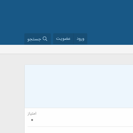
ورود
عضویت
جستجو
امتیاز
0