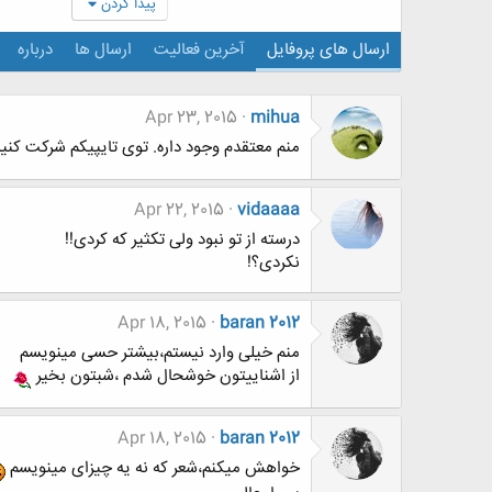
پیدا کردن
ارسال های پروفایل
آخرین فعالیت
ارسال ها
درباره
Apr 23, 2015
mihua
منم معتقدم وجود داره. توی تایپیکم شرکت کنی
Apr 22, 2015
vidaaaa
درسته از تو نبود ولی تکثیر که کردی!!
نکردی؟!
Apr 18, 2015
baran 2012
منم خیلی وارد نیستم،بیشتر حسی مینویسم
از اشناییتون خوشحال شدم ،شبتون بخیر
Apr 18, 2015
baran 2012
خواهش میکنم،شعر که نه یه چیزای مینویسم