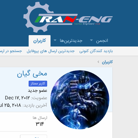
انجمن
جدیدترین‌ها
کاربران
بازدید کنندگان کنونی
جدیدترین ارسال های پروفایل
جستجو در ارس
کاربران
مخی گیان
کاربر ممتاز
عضو جدید
عضویت
Dec 17, 2012
آخرین بازدید
ul 25, 2018
ارسال ها
314