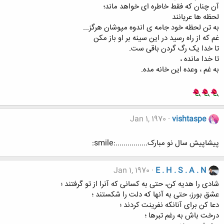
آن چنان که فقط خاطره ای خواهد ماند؛
لحظه ها عریانند
به تن لحظه خود جامه ی اندوه مپوشان هرگز...
غم که از راه رسید در این سینه بر او باز مکن
تا خدا یک رگ گردن باقی ست.
تا خدا مانده ،
به غم ، وعده این خانه مده.
Jan 1, 1970
vishtaspe
پیشاپیش سال نو مبارک................:smile:
Jan 1, 1970
E . H . S . A . N
شادی را هدیه کن، حتی به کسانی که آنرا از تو گرفتند ؛
عشق بورز، حتی به آنها که دلت را شکستند ؛
دعا کن برای آنانکه نفرینت کردند ؛
درخت باش به رغم تبرها ؛