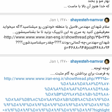
بهار شو و بخند
که خدا هنوز آن بالا با ماست ...
Jan 1, 1970
shayesteh-namvar
سلام شهدای مهندس فامیل یا منطقه خودتون رو میشناسید؟اگه میخواید
معرفیشون کنید یه سری به این تایپیک بزنید تا ما بشناسیمشون...
http://www.www.www.iran-eng.ir/showthread.php/350235-
شهدای-مهندس-چه-کسانی-بودند؟؟؟؟-چقدر-میشناسیدشون؟؟؟?
p=4688094#post4688094
Jan 1, 1970
shayesteh-namvar
توجه توجه...
یه فرصت برای برداشتن یه گام مثبت.....
http://www.www.www.iran-eng.ir/showthread.php/349950-
%D8%A8%DA%86%D9%87-
%DA%A9%D8%AF%D9%88%D9%85-
%D8%B4%D9%87%D8%B1-%D9%88-
%D8%AF%DB%8C%D8%A7%D8%B1%DB%8C%D8%9F%D8
%9F%D8%9F%D8%9F%D8%9F%D8%9F%D8%9F%D8%9F%D
8%9F%D8%9F%D8%9F%D8%9F%D8%9F%D8%9F?highlight=