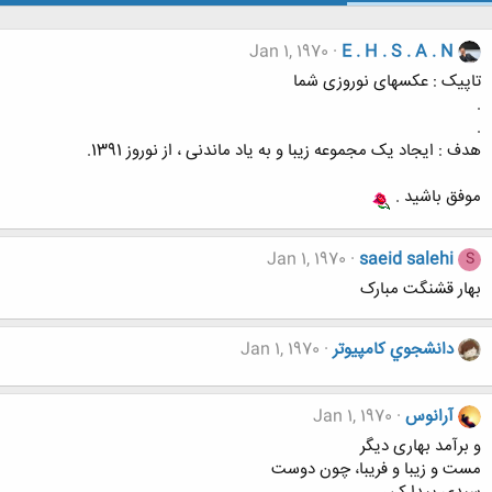
Jan 1, 1970
E . H . S . A . N
تاپیک : عکسهای نوروزی شما
.
.
هدف : ایجاد یک مجموعه زیبا و به یاد ماندنی ، از نوروز 1391.
موفق باشید .
Jan 1, 1970
saeid salehi
S
بهار قشنگت مبارک
دانشجوي كامپيوتر
Jan 1, 1970
آرانوس
Jan 1, 1970
و برآمد بهاری دیگر
مست و زیبا و فریبا، چون دوست