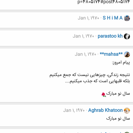
p=4805174#post4805174
Jan 1, 1970
S H i M A
Jan 1, 1970
parastoo kh
Jan 1, 1970
**mahsa**
پیام امروز:
نتیجه زندگی، چیزهایی نیست که جمع میکنیم
بلکه قلبهایی است که جذب میکنیم....
سال نو مبارک
Jan 1, 1970
Aghrab Khatoon
سال نو مبارک