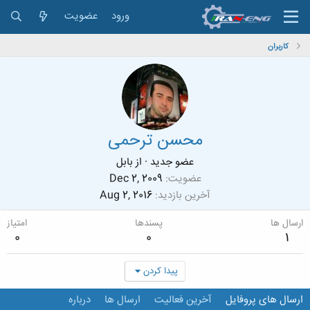
ورود
عضویت
کاربران
محسن ترحمی
عضو جدید
·
از
بابل
عضویت
Dec 2, 2009
آخرین بازدید
Aug 2, 2016
ارسال ها
پسندها
امتیاز
0
0
1
پیدا کردن
ارسال های پروفایل
آخرین فعالیت
ارسال ها
درباره