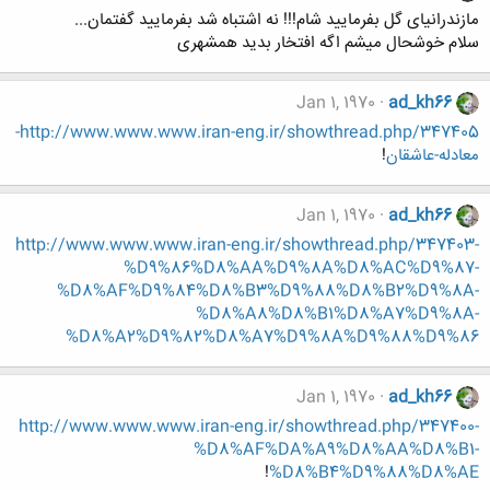
مازندرانیای گل بفرمایید شام!!! نه اشتباه شد بفرمایید گفتمان...
سلام خوشحال میشم اگه افتخار بدید همشهری
Jan 1, 1970
ad_kh66
http://www.www.www.iran-eng.ir/showthread.php/347405-
معادله-عاشقان
!
Jan 1, 1970
ad_kh66
http://www.www.www.iran-eng.ir/showthread.php/347403-
%D9%86%D8%AA%D9%8A%D8%AC%D9%87-
%D8%AF%D9%84%D8%B3%D9%88%D8%B2%D9%8A-
%D8%A8%D8%B1%D8%A7%D9%8A-
%D8%A2%D9%82%D8%A7%D9%8A%D9%88%D9%86
Jan 1, 1970
ad_kh66
http://www.www.www.iran-eng.ir/showthread.php/347400-
%D8%AF%DA%A9%D8%AA%D8%B1-
!
%D8%B4%D9%88%D8%AE