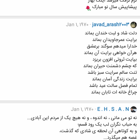
نرم نرمک ميرسد اينک بهار
پیشاپیش سال نو مبارک
Jan 1, 1970
javad_arash2003
دلت شاد و لبت خندان بماند
برایت عمرجاویدان بماند
خدارا میدهم سوگند برعشق
هرآن خواهی برایت آن بماند
بپایت ثروتی افزون بریزد
که چشم دشمنت حیران بماند
تنت سالم سرایت سبز باشد
برایت زندگی آسان بماند
تمام فصل سالت عید باشد
چراغ خانه ات تابان بماند
Jan 1, 1970
E . H . S . A . N
نه تو می مانی ، نه اندوه ، و نه هیچ یک از مردم این آبادی...
به حباب نگران لب یک رود قسم؛
و به کوتاهی آن لحظه ی شادی که گذشت،
غصه هم میگذرد...