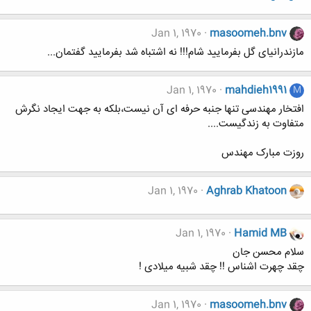
Jan 1, 1970
masoomeh.bnv
مازندرانیای گل بفرمایید شام!!! نه اشتباه شد بفرمایید گفتمان...
Jan 1, 1970
mahdieh1991
M
افتخار مهندسی تنها جنبه حرفه ای آن نیست،بلکه به جهت ایجاد نگرش
متفاوت به زندگیست....
روزت مبارک مهندس
Jan 1, 1970
Aghrab Khatoon
Jan 1, 1970
Hamid MB
سلام محسن جان
چقد چهرت اشناس !! چقد شبیه میلادی !
Jan 1, 1970
masoomeh.bnv