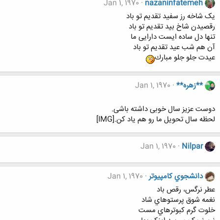
Jan 1, 1970
nazaninfatemeh
یک شاخه رز سفید تقدیم تو باد
رقصیدن شاخ بید تقدیم تو باد
تنها دل ساده ایست دارایی ما
آن هم شب عید تقدیم تو باد
عيدت جلو جلو مبارك
**زهره**
Jan 1, 1970
دوست عزیز سال خوبی داشته باشی.
لحظه سال تحویل ما رو هم یاد کن.[IMG]
Jan 1, 1970
Nilpar
دانشجوي كامپيوتر
Jan 1, 1970
عطر نرگس، رقص باد
نغمه شوق پرستوهاي شاد
خلوت گرم کبوترهاي مست