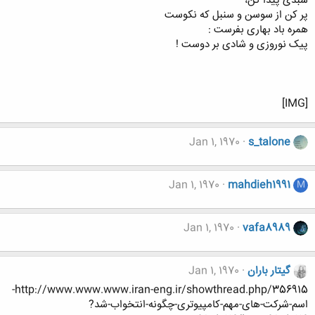
سبدی پیدا کن،
پر کن از سوسن و سنبل که نکوست
همره باد بهاری بفرست :
پیک نوروزی و شادی بر دوست !
[IMG]
Jan 1, 1970
s_talone
Jan 1, 1970
mahdieh1991
M
Jan 1, 1970
vafa8989
گیتار باران
Jan 1, 1970
http://www.www.www.iran-eng.ir/showthread.php/356915-
اسم-شرکت-های-مهم-کامپیوتری-چگونه-انتخواب-شد?