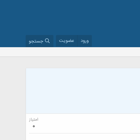
ورود
عضویت
جستجو
امتیاز
0