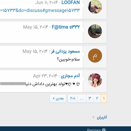
Jun 11, 2014
LOOFAN
id=15733&do=discuss#gmessage15733
May 15, 2014
F@tima s332
مسعود یزدانی فر
May 15, 2014
م
سلام-خوبین؟
آدم مجازی
Apr 23, 2014
ღ ♥ ღ♥تولد بهترین داداش دنیاااااااااااااااااااااا ღ ♥ ღ♥
1
2
3
...
201
بعدی
کاربران
Persian