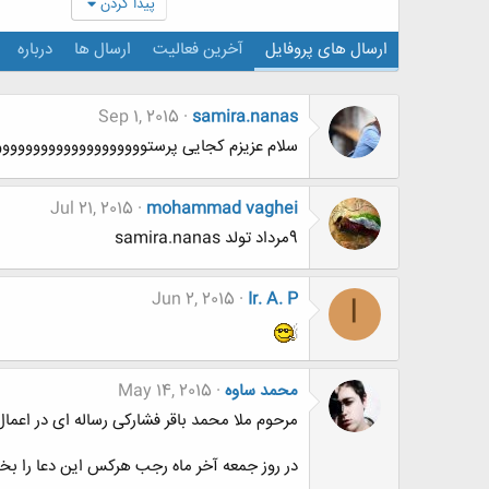
پیدا کردن
ارسال های پروفایل
آخرین فعالیت
ارسال ها
درباره
Sep 1, 2015
samira.nanas
سلام عزیزم کجایی پرستوووووووووووووووووووو
Jul 21, 2015
mohammad vaghei
9مرداد تولد samira.nanas
Jun 2, 2015
Ir. A. P
I
محمد ساوه
May 14, 2015
مرحوم ملا محمد باقر فشارکی رساله ای در اعما
در روز جمعه آخر ماه رجب هرکس این دعا را بخواند 11 سال بر عمر او اضافه 