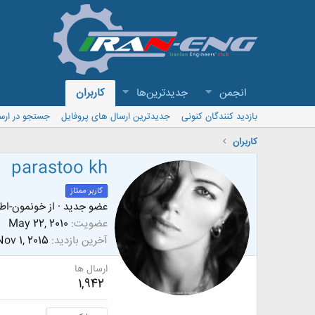
انجمن
جدیدترین‌ها
کاربران
بازدید کنندگان کنونی
جدیدترین ارسال های پروفایل
جستجو در ارس
کاربران
parastoo kh
کاربر ممتاز
عضو جدید
·
از
خونمون-اطا
عضویت
May 22, 2010
آخرین بازدید
Nov 1, 2015
ارسال ها
1,942