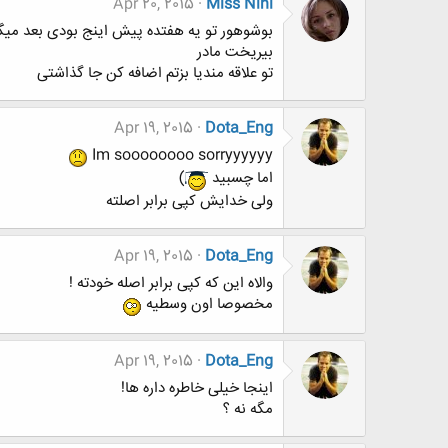
Apr 20, 2015
Miss Nini
بوشوهور تو یه هفتده پیش اینج بودی بعد میگ
بیریخت مادر
تو علاقه مندیا بزتم اضافه کن جا گذاشتی
Apr 19, 2015
Dota_Eng
Im soooooooo sorryyyyyy
اما چسبید
)
ولی خدایش کپی برابر اصلته
Apr 19, 2015
Dota_Eng
والاه این که کپی برابر اصله خودته !
مخصوصا اون وسطیه
Apr 19, 2015
Dota_Eng
اینجا خیلی خاطره داره ها!
مگه نه ؟