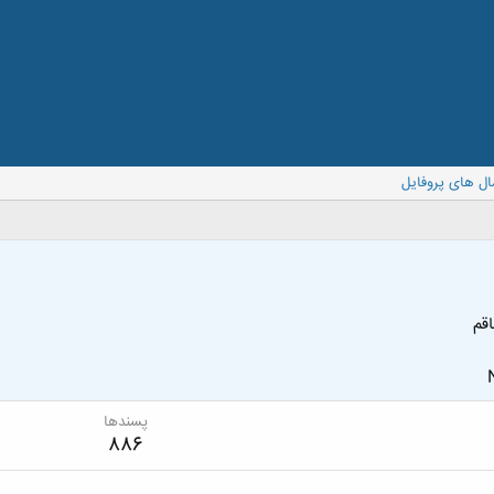
ال های پروفایل
قم
پسندها
886