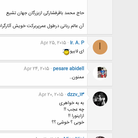
حاج محمد باقرفشارکی ازبزرگان جهان تشیع
آن عالم ربانی درطول عمرپربرکت خویش آثارگرانس
Apr 25, 2015
Ir. A. P
I
ای لابیو
Apr 24, 2015
pesare abidell
ممنون..
Apr 20, 2015
dzzv_13
به به خواهری
چه عجب !!
ازاینورا !!
خوبی ؟ خوشی ؟؟