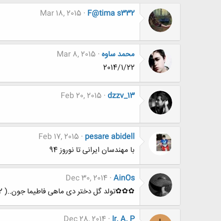
Mar 18, 2015
F@tima s332
محمد ساوه
Mar 8, 2015
2014/1/22
Feb 20, 2015
dzzv_13
Feb 17, 2015
pesare abidell
با مهندسان ایرانی تا نوروز 94
Dec 30, 2014
AinOs
✿✿✿تولد گل دختر دی ماهی فاطیما جون..( F@tima s332)✿✿✿
Dec 28, 2014
Ir. A. P