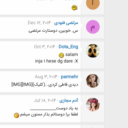
I
مرتضی فنودی
Dec 12, 2014
م
س. خوبین، دوستارت مرتضی.
Oct 3, 2014
Dota_Eng
salam
inja 1 hese dg dare :X
Aug 3, 2014
parmehr
دیدی قاطی کردی...(کلیک)[IMG][IMG]
آدم مجازی
Jul 18, 2014
به یاد دوست_____________
لطفا برا دوستاتم بذار ممنون میشم