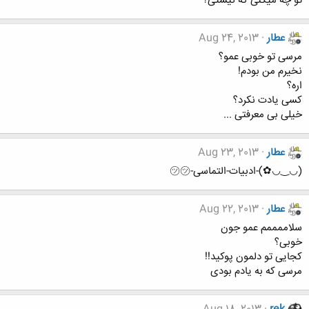
تو چه میکنی که نیستی؟
عطار
Aug 24, 2013
مرسی تو خوبی عمو؟
نخیرم من بودم!
اره؟
کسی یادت نکرد؟
خیلی بی معرفتی ...
عطار
Aug 23, 2013
(◡‿◡✿)-ادبیات-التماسی-㋡㋡
عطار
Aug 22, 2013
سلاممممم عمو جون
خوبی؟
کجایی تو دلمون پوکید!!
مرسی که به یادم بودی