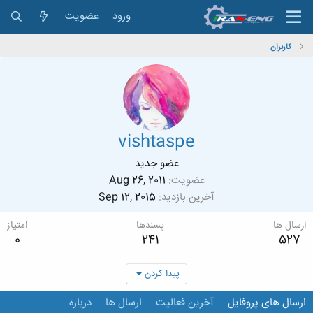
ورود
عضویت
کاربران
vishtaspe
عضو جدید
عضویت
Aug 26, 2011
آخرین بازدید
Sep 12, 2015
ارسال ها
پسندها
امتیاز
0
241
527
پیدا کردن
ارسال های پروفایل
آخرین فعالیت
ارسال ها
درباره