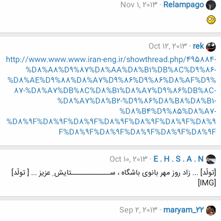
Nov 1, 2013
Relampago
Oct 12, 2013
rek
http://www.www.www.iran-eng.ir/showthread.php/495884-
%D8%A8%D9%87%D8%AA%D8%B1%DB%8C%D9%86-
%D8%AE%D9%88%D8%A7%D9%86%D9%86%D8%AF%D9%
87-%D8%A7%DB%8C%D8%B1%D8%A7%D9%86%DB%8C-
%D8%A7%D8%B2-%D9%86%D8%B8%D8%B1-
%D8%B4%D9%85%D8%A7-
%D8%9F%D8%9F%D8%9F%D8%9F%D8%9F%D8%9F%D8%9
F%D8%9F%D8%9F%D8%9F%D8%9F%D8%9F
Oct 10, 2013
E . H . S . A . N
[تولّد] ... زاد روز مهر بانوی باشگاه ، ســـــــــــــتایش ِ عزیز ... [ تولّد]
[IMG]
Sep 2, 2013
maryam_22