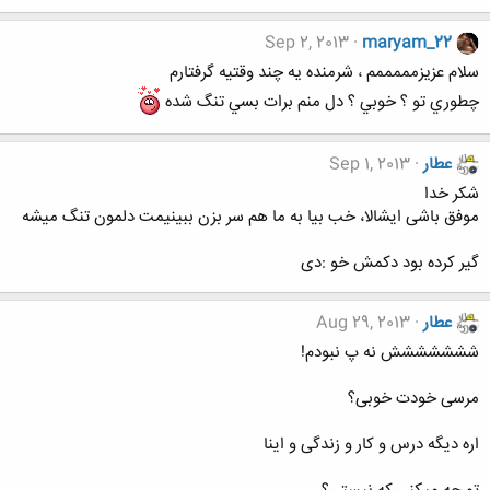
Sep 2, 2013
maryam_22
سلام عزيزمممممم ، شرمنده يه چند وقتيه گرفتارم
چطوري تو ؟ خوبي ؟ دل منم برات بسي تنگ شده
عطار
Sep 1, 2013
شکر خدا
موفق باشی ایشالا، خب بیا به ما هم سر بزن ببینیمت دلمون تنگ میشه
گیر کرده بود دکمش خو :دی
عطار
Aug 29, 2013
ششششششش نه پ نبودم!
مرسی خودت خوبی؟
اره دیگه درس و کار و زندگی و اینا