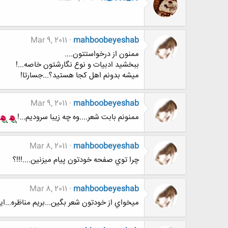
Mar 9, 2011
mahboobeyeshab
ممنون از درخواستتون....
ببخشيد ادبيات و نوع نگارشتون خاصه...!
ميشه بدونم اهل كجا هستيد؟...جسارتا!
Mar 9, 2011
mahboobeyeshab
ممنونم بابت شعر....وه چه زيبا سروديم...!
Mar 8, 2011
mahboobeyeshab
چرا توي صفحه خودتون پيام ميزنين....!!!؟
Mar 8, 2011
mahboobeyeshab
ميخواي از خودتون شعر بگين...بريم مناظره...