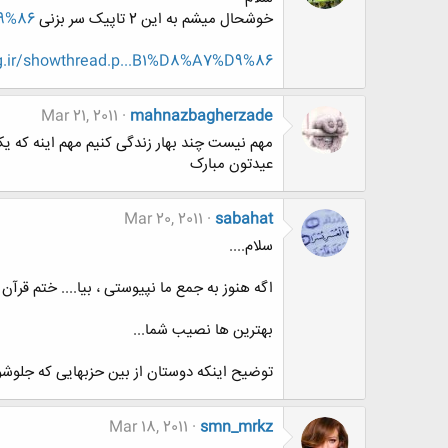
خوشحال میشم به این 2 تاپیک سر بزنی
D9%86
g.ir/showthread.p...B1%D8%A7%D9%86
Mar 21, 2011
mahnazbagherzade
مهم نیست چند بهار زندگی کنیم مهم اینه که یک
عیدتون مبارک
Mar 20, 2011
sabahat
سلام....
اگه هنوز به جمع ما نپیوستی ، بیا.... ختم قرآن ک
بهترین ها نصیب شما...
توضیح اینکه دوستان از بین حزبهایی که جلوشون
Mar 18, 2011
smn_mrkz