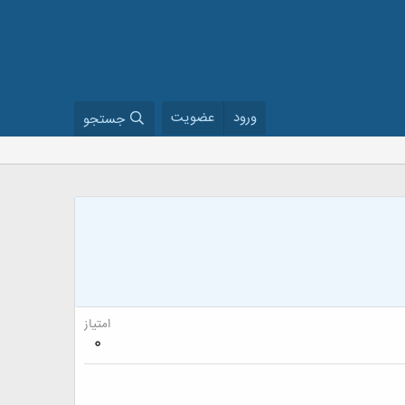
ورود
عضویت
جستجو
امتیاز
0