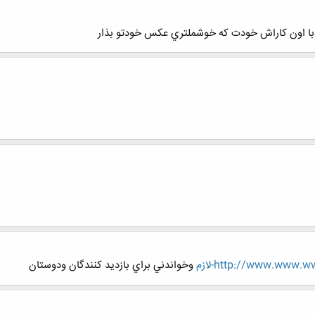
 با اون كاراش خودت كه خوشملتري عكس خودتو بذار
http://www.www-لازم
وخواندني براي بازديد كنندگان ودوستان