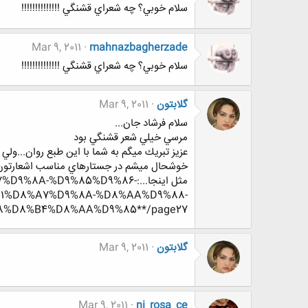
سلام خوبي؟ چه شعراي قشنگي !!!!!!!!!!!!!!
Mar 9, 2011
mahnazbagherzade
سلام خوبي؟ چه شعراي قشنگي !!!!!!!!!!!!!!
گلابتون
Mar 9, 2011
سلام فرشاد جان...
مرسي خيلي شعر قشنگي بود
عزيز تبريك ميگم به شما با اين طبع روان...ول
خوشحال ميشم در جستارهاي مناسب اشعارتون 
مثل اينجا...:-%D9%85%D9%86
1%D8%A7%D9%8A-%D8%AA%D9%88-
8%D8%B4%D8%AA%D9%85**/page27
گلابتون
Mar 9, 2011
Mar 9, 2011
ni_rosa_ce