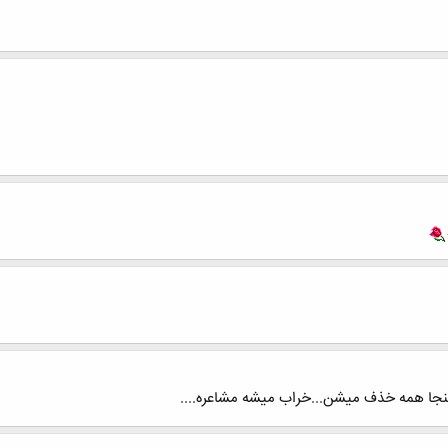
اينجا همه خذف ميشن...خراب ميشه مشاعره....