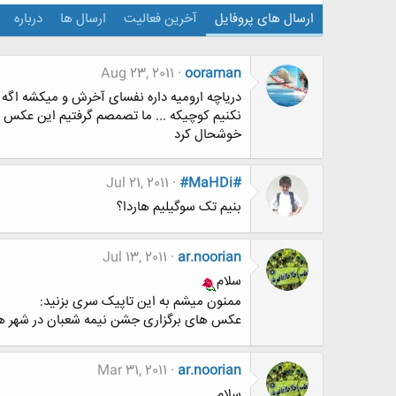
ارسال های پروفایل
آخرین فعالیت
ارسال ها
درباره
Aug 23, 2011
ooraman
دریاچه ارومیه داره نفسای آخرش و میکشه اگه ب
نکنیم کوچیکه ... ما تصمصم گرفتیم این عکس وب
خوشحال کرد
Jul 21, 2011
#MaHDi#
بنیم تک سوگیلیم هاردا؟
Jul 13, 2011
ar.noorian
سلام
ممنون میشم به این تاپیک سری بزنید:
عکس های برگزاری جشن نیمه شعبان در شهر ه
Mar 31, 2011
ar.noorian
سلام