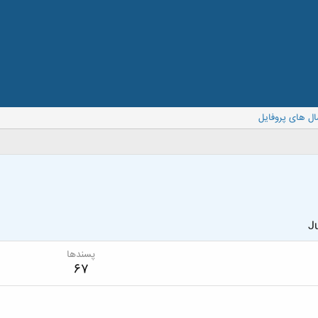
ال های پروفایل
Ju
پسندها
67