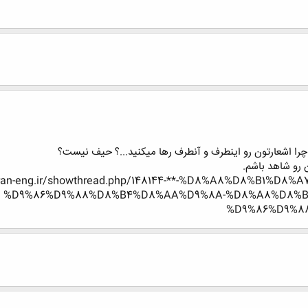
ي چرا اشعارتون رو اينطرف و آنطرف رها ميكنيد...؟ حيف نيست؟
رو شاهد باشم.
an-eng.ir/showthread.php/148144-**-%D8%A8%D8%B1%D8%A7%D9%8A
%D9%86%D9%88%D8%B4%D8%AA%D9%8A-%D8%A8%D8%B
%D9%86%D9%8