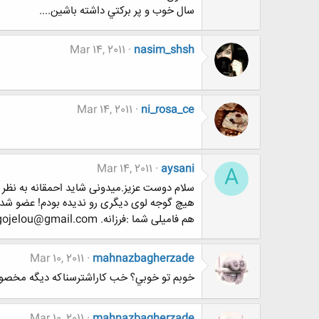
سال خوب و پر بركتي داشته باشين....
Mar 14, 2011
nasim_shsh
Mar 14, 2011
ni_rosa_ce
Mar 14, 2011
aysani
A
سلام دوست عزیز.میدونی شاید احمقانه به نظر 
هیچ گوجه لوی دیگری رو ندیده بودم! عضو شد
هم فامیلی شما :فرزانه. fgojelou@gmail.com
Mar 10, 2011
mahnazbagherzade
خوبم تو خوبي؟ خب كاراشترسناكه ديگه مخصوص
Mar 10, 2011
mahnazbagherzade