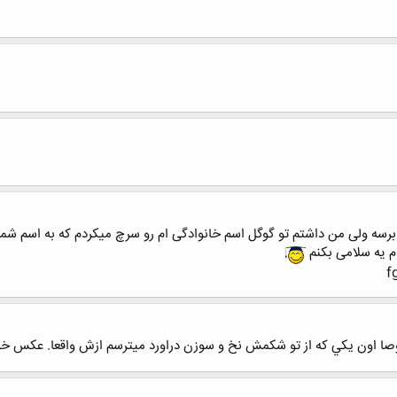
برسه ولی من داشتم تو گوگل اسم خانوادگی ام رو سرچ میکردم که به اسم شما
م یه سلامی بکنم
ا اون يكي كه از تو شكمش نخ و سوزن دراورد ميترسم ازش واقعا. عكس خود