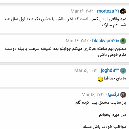
Mar 16, 2012
morteza 21
عید واقعی از آن کسی است که آخر سالش را جشن بگیرد نه اول سال عید
شما هم مبارک
Mar 16, 2012
blackviper210
B
ممنون.نيم ساعته هركاری ميكنم جوابتو بدم نميشه سرعت پايينه.دوست
دارم خوش باشی.
Mar 16, 2012
joghd123
J
مامان خدافظ
نرگسیا
Mar 16, 2012
باز سایت مشکل پیدا کرده گلم
من میرم بخوابم
مواظب خودت باش عسلم