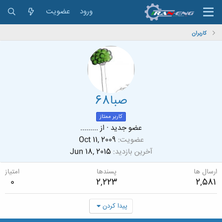
ورود
عضویت
کاربران
صبا68
کاربر ممتاز
عضو جدید
·
از
.........
عضویت
Oct 11, 2009
آخرین بازدید
Jun 18, 2015
ارسال ها
پسندها
امتیاز
0
2,223
2,581
پیدا کردن