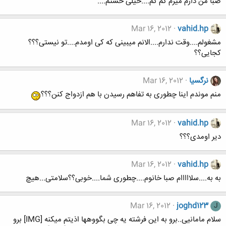
صبا من دارم میرم کم کم....خیلی خستم....
Mar 16, 2012
vahid.hp
مشغولم....وقت ندارم....الانم میبینی که کی اومدم....تو نیستی؟؟؟
کجایی؟؟
نرگسیا
Mar 16, 2012
منم موندم اینا چطوری به تفاهم رسیدن با هم ازدواج کنن؟؟؟
Mar 16, 2012
vahid.hp
دیر اومدی؟؟؟
Mar 16, 2012
vahid.hp
به به....سلااااام صبا خانوم....چطوری شما....خوبی؟؟سلامتی...هیچ
Mar 16, 2012
joghd123
J
سلام مامانیی..برو به این فرشته یه چی بگووهها اذیتم میکنه [IMG] برو