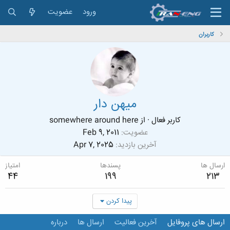
ورود
عضویت
کاربران
میهن دار
کاربر فعال
·
از
somewhere around here
عضویت
Feb 9, 2011
آخرین بازدید
Apr 7, 2025
ارسال ها
پسندها
امتیاز
44
199
213
پیدا کردن
ارسال های پروفایل
آخرین فعالیت
ارسال ها
درباره