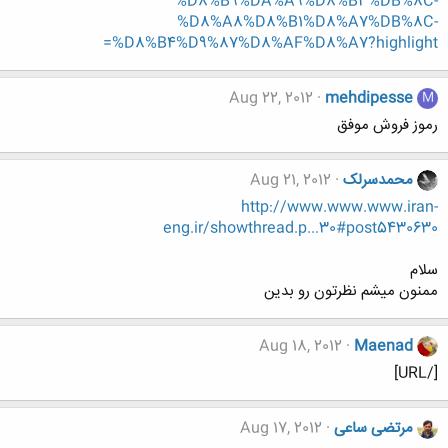
%D8%B9%DA%A9%D8%B3%DB%8C-
%D8%A8%D8%B1%D8%A7%DB%8C-
%D8%B4%D9%87%D8%AF%D8%A7?highlight=
Aug 22, 2012
mehdipesse
M
رموز فروش موفق
محمدسرلک
Aug 21, 2012
http://www.www.www.iran-
eng.ir/showthread.p...30#post5430630
سلام
ممنون میشم نظرتون رو بدین
Aug 18, 2012
Maenad
[/URL]
مرتضی ساعی
Aug 17, 2012