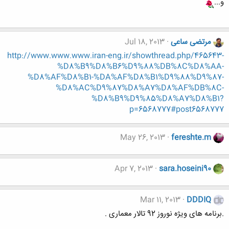
و...
مرتضی ساعی
Jul 18, 2013
http://www.www.www.iran-eng.ir/showthread.php/465643-
%D8%B9%D8%B6%D9%88%DB%8C%D8%AA-
%D8%AF%D8%B1-%DA%AF%D8%B1%D9%88%D9%87-
%D8%AC%D9%87%D8%A7%D8%AF%DB%8C-
%D8%B9%D9%85%D8%A7%D8%B1?
p=6568777#post6568777
May 26, 2013
fereshte.m
Apr 7, 2013
sara.hoseini90
Mar 11, 2013
DDDIQ
.برنامه های ویژه نوروز 92 تالار معماری .