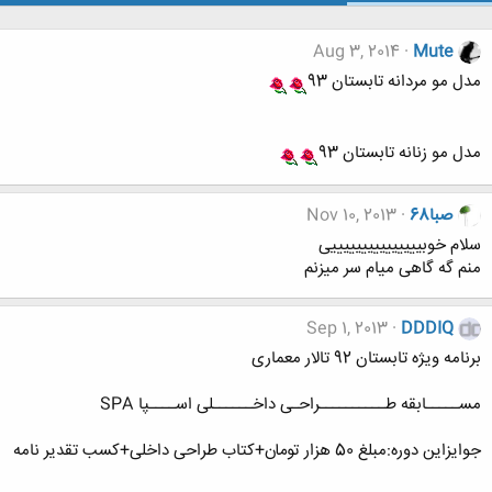
Aug 3, 2014
Mute
مدل مو مردانه تابستان 93
مدل مو زنانه تابستان 93
صبا68
Nov 10, 2013
سلام خوبیییییییییییییییی
منم گه گاهی میام سر میزنم
Sep 1, 2013
DDDIQ
برنامه ویژه تابستان 92 تالار معماری
مســـــابقه طــــــــــراحـی داخــــــلی اســــپا SPA
جوایزاین دوره:مبلغ 50 هزار تومان+کتاب طراحی داخلی+کسب تقدیر نامه