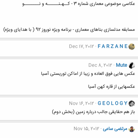
عکاسی موضوعی معماری شماره 3 - کــهـنــــــه و نــــــــو
مسابقه مدلسازی بناهای معماری - برنامه ویژه نوروز 92 ( با هدایای ویژه)
Dec 17, 2012
F A R Z A N E
Dec 8, 2012
Mute
عکس هایی فوق العاده و زیبا از اماکن توریستی آسیا
عکسهایی از قاره کهن آسیا
Nov 16, 2012
G E O L O G Y
باز هم حقایقی جالب درباره زمین (بخش دوم)
مرتضی ساعی
Nov 15, 2012