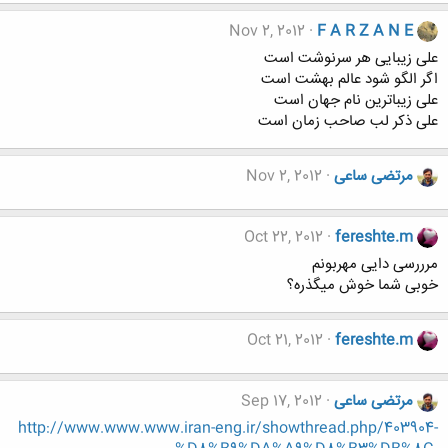
Nov 2, 2012
F A R Z A N E
علی زیبایی هر سرنوشت است
اگر الگو شود عالم بهشت است
علی زیباترین نام جهان است
علی ذکر لب صاحب زمان است
مرتضی ساعی
Nov 2, 2012
Oct 22, 2012
fereshte.m
مرررسی دایی مهربونم
خوبی شما خوش میگذره؟
Oct 21, 2012
fereshte.m
مرتضی ساعی
Sep 17, 2012
http://www.www.www.iran-eng.ir/showthread.php/403904-