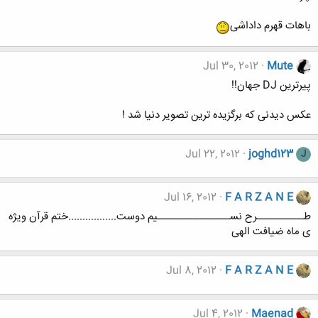
باهات قهرم داداشی
Jul 30, 2012
Mute
پیرترین DJ جهان!!
عکس دیدنی که برگزیده ترین تصویر دنیا شد !
Jul 22, 2012
joghd123
J
Jul 16, 2012
F A R Z A N E
طـــــــــــرح نســـــــــــــــــیم دوست.................ختم قرآن ویژه
ی ماه ضیافت الهی
Jul 8, 2012
F A R Z A N E
Jul 4, 2012
Maenad