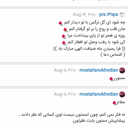
Aug 12, 2010
prs.13sps
چه شود ای گل نرگس با تو دیدار کنم
جان قلب و روح را بر تو گرفتار کنم
روزه ی هجر تو از پای بینداخت مرا
کی شود با رطب وصل تو افطار کنم
(( فرا رسیدن ماه ضیافت الهی مبارک باد ))
( التماس دعا )
Aug 11, 2010
mostafanokhodian
ممنون
Aug 11, 2010
mostafanokhodian
سلام
نه فکر نمی کنم، چون اسمتون نیست توی کسانی که نظر دادند...
پیشاپیش ممنون بابت نظرتون.