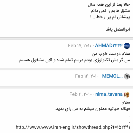
حالا بعد از این همه سال
مشق هایم را نمی دانم
پیشانی ام پر از خط ...!
ابوالفضل پاشا
Feb 17, 2010
AHMAD2244
سلام دوست خوب من
من گرايش تكنولوژي بودم درسم تمام شده و الان مشغول هستم
Feb 14, 2010
MEMOL...
Feb 11, 2010
nima_tavana
سلام
فيناله حياتيه ممنون ميشم به من راي بديد.
.
.
http://www.www.iran-eng.ir/showthread.php?t=152691