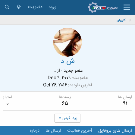
ورود
عضویت
کاربران
ش.د
عضو جدید
·
از
...
عضویت
Dec 9, 2009
آخرین بازدید
Oct 26, 2016
ارسال ها
پسندها
امتیاز
0
65
91
پیدا کردن
ارسال های پروفایل
آخرین فعالیت
ارسال ها
درباره