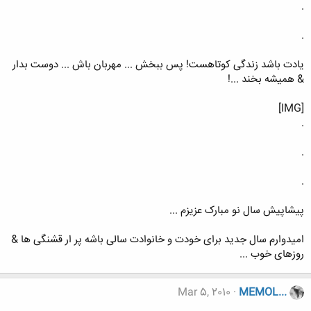
.
.
یادت باشد زندگی کوتاهست! پس ببخش ... مهربان باش ... دوست بدار
& همیشه بخند ...!
[IMG]
.
.
.
پیشاپیش سال نو مبارک عزیزم ...
امیدوارم سال جدید برای خودت و خانوادت سالی باشه پر ار قشنگی ها &
روزهای خوب ...
Mar 5, 2010
MEMOL...