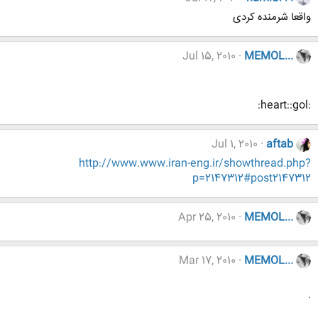
واقعا شرمنده کردی
Jul 15, 2010
MEMOL...
:heart::gol:
Jul 1, 2010
aftab
http://www.www.iran-eng.ir/showthread.php?
p=2147312#post2147312
Apr 25, 2010
MEMOL...
Mar 17, 2010
MEMOL...
.