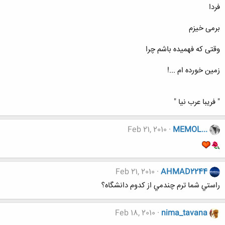
فردا
برمی خیزم
وقتی که فهمیده باشم چرا
زمین خورده ام ...!
" فریبا عرب نیا "
Feb 21, 2010
MEMOL...
Feb 21, 2010
AHMAD2244
راستي شما ترم چندمي از كدوم دانشگاه؟
Feb 18, 2010
nima_tavana