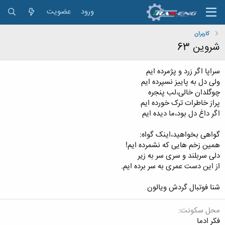
ورود
عضویت
کاربران
شروین 63
سراپا اگر زرد و پژمرده ایم
ولی دل به پاییز نسپرده ایم
چوگلدان خالی،لب پنجره
پراز خاطرات ترک خورده ایم
اگر داغ دل بود،ما دیده ایم
گواهی بخواهید،اینک گواه:
همین زخم هایی که نشمرده ایم!
دلی سربلند و سری سر به زیر
از این دست عمری به سر برده ایم.
شنا فوتبال گردش ویالون
محل سکونت
فکر ادما