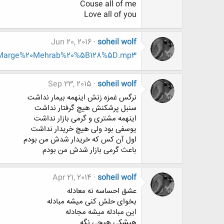
Couse all of me
Love all of you
Jun 20, 2016
soheil wolf
%20Marge%20Mehrab%20%5B128%5D.mp3
Sep 23, 2015
soheil wolf
نرگس غمزه زنش اینهمه بیمار نداشت
سنبل پرشکنش هیچ گرفتار نداشت
اینهمه مشتری و گرمی بازار نداشت
یوسفی بود ولی هیچ خریدار نداشت
اول آن کس که خریدار شدش من بودم
باعث گرمی بازار شدش من بودم
Apr 21, 2014
soheil wolf
عشق احساسه نه معادله
بخوای حلش کنی میشه مبادله
این مبادله میشه مجادله
هیشکی هیچی نگه