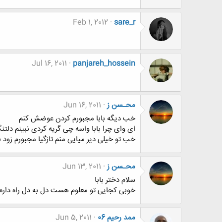
Feb 1, 2012
sare_r
Jul 16, 2011
panjareh_hossein
محـسن ز
Jun 16, 2011
خب دیگه بابا مجبورم کردن عوضش کنم
ای وای چرا بابا واسه چی گریه کردی نبینم دلتنگ
خب تو خیلی دیر میایی منم تازگیا مجبورم زود 
محـسن ز
Jun 13, 2011
سلام دختر بابا
خوبی کجایی تو معلوم هست دل به دل راه داره ب
ممد رحیم 06
Jun 5, 2011