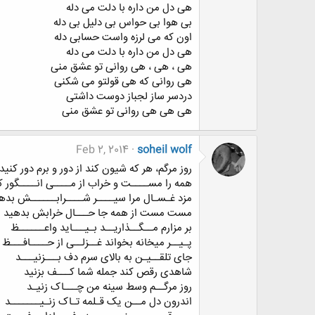
هی دل من داره با دلت می دله
بی هوا بی حواس بی دلیل بی دله
اون که می لرزه واست حسابی دله
هی دل من داره با دلت می دله
هی ، هی ، هی روانی تو عشق منی
هی روانی که هی قولتو می شکنی
دردسر ساز لجباز دوست داشتی
هی هی هی روانی تو عشق منی
Feb 2, 2014
soheil wolf
روز مرگم، هر که شیون کند از دور و برم دور کنید
همه را مســــت و خراب از مــــی انــــگور ک
مزد غـسـال مرا سیــــر شــــرابــــــش بده
مست مست از همه جا حـــال خرابش بدهید
بر مزارم مــگــذاریــد بـیـــاید واعــــــظ
پـیــر میخانه بخواند غــزلــی از حــــافـــظ
جای تلقــیـن به بالای سرم دف بـــزنیـــد
شاهدی رقص کند جمله شما کـــف بزنید
روز مرگــم وسط سینه من چـــاک زنیـد
اندرون دل مــن یک قـلمه تـاک زنـیـــــــد