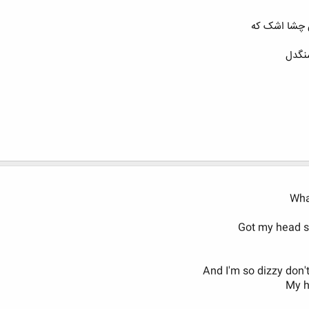
ن چشا اشک که
سنگدل
Wha
Got my head s
And I'm so dizzy don'
My h