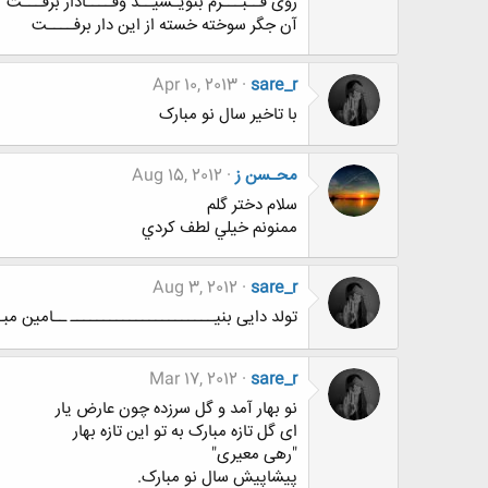
روی قــبـــرم بنویـسیــد وفــــادار برفـــت
آن جگر سوخته خسته از این دار برفــــت
Apr 10, 2013
sare_r
با تاخیر سال نو مبارک
محـسن ز
Aug 15, 2012
سلام دختر گلم
ممنونم خيلي لطف كردي
Aug 3, 2012
sare_r
تولد دایی بنیــــــــــــــــــــــ ــامین مبـ
Mar 17, 2012
sare_r
نو بهار آمد و گل سرزده چون عارض یار
ای گل تازه مبارک به تو این تازه بهار
"رهی معیری"
پیشاپیش سال نو مبارک.