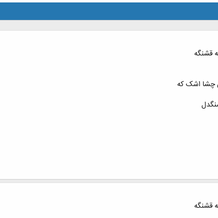
ه قشنگه
ن چشا اشک که
سنگدل
ه قشنگه