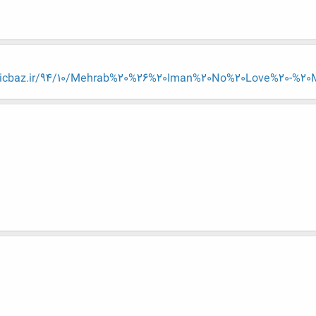
usicbaz.ir/94/10/Mehrab%20%26%20Iman%20No%20Love%20-