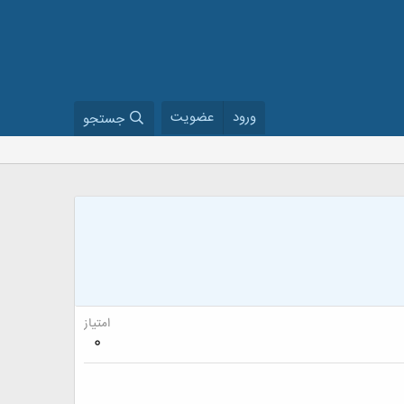
ورود
عضویت
جستجو
امتیاز
0