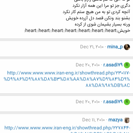
دگری جز تو مرا این همه آزار نکرد
آنچه کردی تو به من هیچ ستم کار نکرد
بشنو بند ونکن قصد دل آزرده خویش
ورنه بسیار بشیمان شوی از کرده
خویش:heart::heart::heart::heart::heart::heart::heart:
Dec 21, 2010
mina_p
Dec 20, 2010
r.asadi79
R
http://www.www.www.iran-eng.ir/showthread.php/230117-
%D9%86%D9%88%D8%B3%D8%AA%D8%A7%D9%84%D9%
88%DA%98%DB%8C
Dec 20, 2010
r.asadi79
R
Dec 11, 2010
mazya
http://www.www.www.iran-eng.ir/showthread.php/227844-