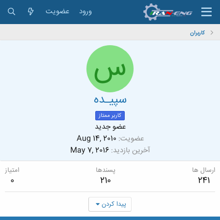
ورود
عضویت
کاربران
س
سپیـده
کاربر ممتاز
عضو جدید
عضویت
Aug 14, 2010
آخرین بازدید
May 7, 2016
ارسال ها
پسندها
امتیاز
0
210
241
پیدا کردن