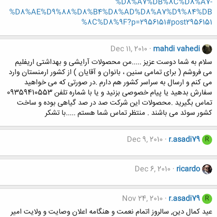
%D8%A7%DB%8C%D8%A7-
%D8%AE%D9%88%D8%B4%D8%AD%D8%A7%D9%84%DB
%8C%D8%9F?p=2956151#post2956151
Dec 11, 2010
mahdi vahedi
سلام به شما دوست عزیز .....من محصولات آرایشی و بهداشتی اریفلیم
می فروشم ( برای تمامی سنین ، بانوان و آقایان ) از کشور ارمنستان وارد
می کنم و ارسال به سراسر کشور هم دارم .در صورتی که می خواهید
سفارش بدهید یا پیام خصوصی بزنید و یا با شماره تلفن 09359410553
تماس بگیرید .محصولات این شرکت صد در صد گیاهی بوده و ساخت
کشور سوئد می باشند . منتظر تماس شما هستم .....با تشکر
Dec 9, 2010
r.asadi79
R
Dec 6, 2010
ricardo
Nov 24, 2010
r.asadi79
R
عید کمال دین, سالروز اتمام نعمت و هنگامه اعلان وصایت و ولایت امیر