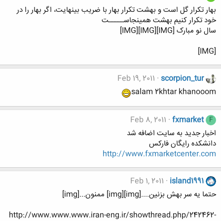
بهار تکرار گل است و بهشت تکرار بهار با ضریب بینهایت، اگر بهار را در
خود تکرار کنیم بهشت همینجاســـــت
سال نو مبارک [IMG][IMG][IMG]
[IMG]
Feb 19, 2011
scorpion_tur
salam 2khtar khanooom
Feb 8, 2011
fxmarket
F
اخبار جديد به سايت اضافه شد
دانشكده رايگان فاركس
http://www.fxmarketcenter.com
Feb 1, 2011
island1991
حتما یه سر بهش بزنین....[img][img] ممنون...[img]
http://www.www.www.iran-eng.ir/showthread.php/242462-