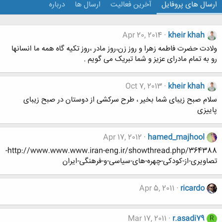
ارسال های پروفایل
آخرین فعالیت
ارسال ها
درباره
Apr 20, 2014
kheir khah
ولادت حضرت فاطمه زهرا و روز زن،روز مادر ،روز تکیه گاه همه ما انسانها
رو به تمام مادرای عزیز و شما تبریک می گویم .
Oct 7, 2013
kheir khah
سلام صبح زیبای شما بخیر ، طرح سرکشی از دوستان در صبح زیبای
پاییزی
Apr 17, 2012
hamed_majhool
http://www.www.www.iran-eng.ir/showthread.php/364388-
تصاویری-از-کودکی-چهره-های-سیاسی-و-فرهنگی-ایران
Apr 5, 2011
ricardo
Mar 17, 2011
r.asadi79
R