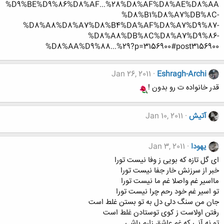
%D9%BE%D9%86%D8%AF...%28%D8%AF%D8%AE%D8%AA
%D8%B1%D8%A7%DB%8C-
%D8%A8%D8%A7%D8%B4%DA%AF%D8%A7%D9%87-
%D8%A8%DB%8C%D8%A7%D9%86-
%D8%AA%D9%88...%29?p=3156900#post3156900
Jan 26, 2011
Eshragh-Archi
قدر خانواده ت رو بدون !
آتيش
Jan 10, 2011
یهودا
Jan 3, 2011
ای گل تازه که بویی ز وفا نیست تورا
خبر از سرزنش خار جفا نیست تورا
مااسیر غم واصلا غم ما نیست تورا
تو اسیر غم خود رحم چرا نیست تورا
جان من سنگ دلی دل به تو بستن غلط است
رفتن اولاست ز کوی توستادن غلط است
تو نه آنی که غم عاشق زارم باشی