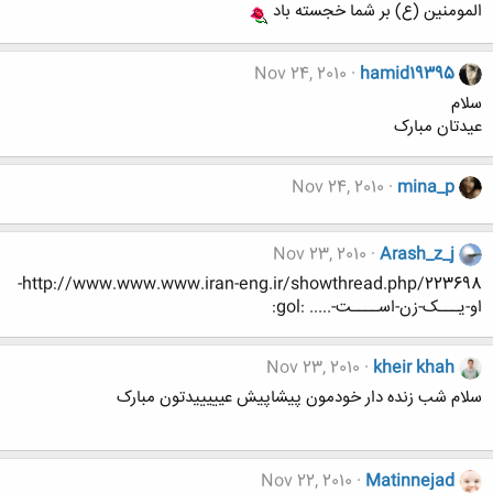
المومنین (ع) بر شما خجسته باد
Nov 24, 2010
hamid19395
سلام
عیدتان مبارک
Nov 24, 2010
mina_p
Nov 23, 2010
Arash_z_j
http://www.www.www.iran-eng.ir/showthread.php/223698-
او-یـــک-زن-اســــت-..... :gol:
Nov 23, 2010
kheir khah
سلام شب زنده دار خودمون پیشاپیش عیییییدتون مبارک
Nov 22, 2010
Matinnejad