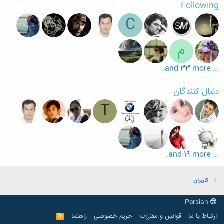
Following
C
م
... and 33 more.
دنبال کنندگان
T
... and 19 more.
کاربران
Persian
ارتباط با ما
قوانین و مقرّرات
حریم خصوصی
راهنما
R
S