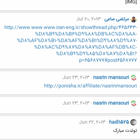
[IMG]
مرتضی ساعی
Jul 20, 2013
http://www.www.www.iran-eng.ir/showthread.php/465643-
%D8%B9%D8%B6%D9%88%DB%8C%D8%AA-
%D8%AF%D8%B1-%DA%AF%D8%B1%D9%88%D9%87-
%D8%AC%D9%87%D8%A7%D8%AF%DB%8C-
%D8%B9%D9%85%D8%A7%D8%B1?
p=6568777#post6568777
Jun 23, 2013
nasrin mansouri
http://ponisha.ir/affiliate/nasrinmansouri
Jun 23, 2013
nasrin mansouri
Jun 22, 2013
hadi1525
تولدت مبارک