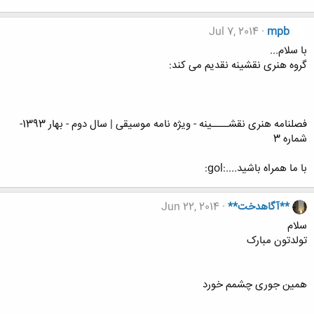
Jul 7, 2014
mpb
با سلام...
گروه هنری نقشینه نقدیم می کند:
فصلنامه هنری نقشــــینه - ویژه نامه موسیقی | سال دوم - بهار 1393-
شماره 3
با ما همراه باشید....:gol:
**آگاهدخت**
Jun 22, 2014
سلام
تولدتون مبارک
همین جوری چشمم خورد