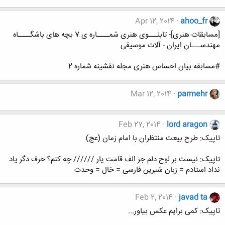
Apr 12, 2014
ahoo_fr
[مسابقات هنری]- تابلـــوی هنری شمــــاره ی 7 بچه های باشگــــاه
مهندســـان ایران - آلات موسیقی
#مسابقه بیان احساس هنری مجله نقشینه شماره 2
Mar 12, 2014
parmehr
Feb 27, 2014
lord aragon
تاپیک: طرح بيعت منتظران با امام زمان (عج)
تاپیک: نیست بر لوح دلم جز الف قامت یار ////// چه کنم؟ حرف دگر یاد
نداد استادم = زبان شیرین فارسی = خال = وحدت
Feb 2, 2014
javad ta
تاپیک: کمی برایم عکس بیاور...