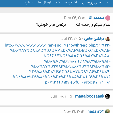
ارسال های پروفایل
آخرین فعالیت
ارسال ها
درباره
محممد آقا
Dec 24, 2015
م
سلام علیکم و رحمته الله.........مرتضی عزیز خودتی؟
مرتضی ساعی
Jul 22, 2015
http://www.www.www.iran-eng.ir/showthread.php/613623-
%D8%A7%D8%AD%D8%A7%D8%AF%DB%8C%D8%AB-
%D9%83%D8%AA%D8%A7%D8%A8-
%D8%AC%D9%87%D8%A7%D8%AF-
%D8%A7%D9%84%D9%86%D9%81%D8%B3-
%D9%88%D8%B3%D8%A7%D8%A6%D9%84-
%D8%A7%D9%84%D8%B4%D9%8A%D8%B9%D9%87?
p=7934481&viewfull=1#post7934481
Jun 25, 2015
maaalooosaaak
Nov 21, 2014
neda1362