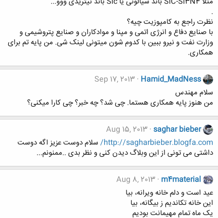
مثلا SiC-Si3N4 باند سیالونی یا Sic باند نیتریدی ووو...
.
نظرت راجع به کامپوزیت چیه؟
با صنایع دفاع و انرژی اتمی و مپنا و موادکاران و صنایع پتروشیمی و
وزارت نفت و نیرو ببین با کدوم شون میتونی لینک شی. من پایه تم برای
همکاری.
Sep 17, 2013
Hamid_MadNess
سلام مهندس
من هنوز پایه همکاری هستما. چی شد؟ چه خبر؟ چی کارا میکنی؟
Aug 15, 2013
saghar bieber
http://sagharbieber.blogfa.com/
سلام دوست عزیز اگه دوست
داشتی می تونی از این وبلاگ دیدن کنی و نظر بدی ..ممنونم...
Aug 8, 2013
m4material
عید است و دلم خانه ویرانه، بیا
این خانه تکاندیم ز بیگانه، بیا
یک ماه تمام مهیمانت بودیم