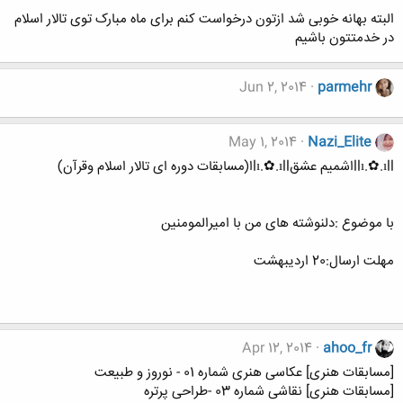
البته بهانه خوبی شد ازتون درخواست کنم برای ماه مبارک توی تالار اسلام
در خدمتتون باشیم
Jun 2, 2014
parmehr
May 1, 2014
Nazi_Elite
llı.✿.ıllاشمیم عشقlı.✿.ıllا(مسابقات دوره ای تالار اسلام وقرآن)
با موضوع :دلنوشته های من با امیرالمومنین
مهلت ارسال:20 اردیبهشت
Apr 12, 2014
ahoo_fr
[مسابقات هنری] عکاسی هنری شماره 01 - نوروز و طبیعت
[مسابقات هنری] نقاشی شماره 03 -طراحی پرتره