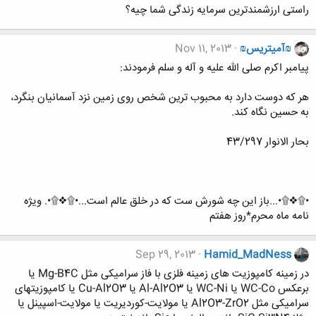
راستی ارزشمندترین سرمایه زندگی شما چیه؟
₪آمیتریس₪
Nov 11, 2013
پيامبر اكرم صلى الله عليه و آله و سلم فرمودند:
هر كه دوست دارد به محبوب ترين شخص روى زمين نزد آسمانيان بنگرد،
به حسين نگاه كند.
بحار الانوار 43/297
•۩❖۩•...باز این چه شورش ست که در خلق عالم است...•۩❖۩•. ویژه
نامه ماه محرم*روز هفتم
Sep 29, 2013
Hamid_MadNess
در زمینه کامپوزیت های زمینه فلزی با فاز سرامیکی مثل Mg-B4C یا
برعکس WC-Co یا WC-Ni یا Al-Al2O3 یا Cu-Al2O3 یا کامپوزیتهای
سرامیکی مثل Al2O3-ZrO2 یا مولایت-کوردیریت یا مولایت-اسپینل یا