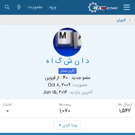
ورود
عضویت
کاربران
د ا ن ش گ ا ه
کاربر ممتاز
عضو جدید
·
40
·
از
قزوین
عضویت
Oct 8, 2009
آخرین بازدید
Jun 15, 2016
ارسال ها
پسندها
امتیاز
0
1,070
1,542
پیدا کردن