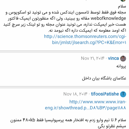
سلام
مجله فوق فقط توسط تامسون ایندکس شده و می تونید تو اسکوپوس و
webofknowledge مقاله رو ببینید، ولی اگه منظورتون ایمپک فاکتور
هست خیر ایمپکت نداره، می تونید عنوان مجله رو تو لینک زیر سرچ کنید
اگه اومد معلومه که ایمپکت داره اگه نیومد نه.
http://science.thomsonreuters.com/cgi-
bin/jrnlst/jlsearch.cgi?PC=K&Error=1
Nov 21, 2014
vinca
پروانه
عکاسای باشگاه بیان داخل
Nov 18, 2014
tifoosi6atishe
T
http://www.www.www.iran-
eng.ir/showthread.p...D8%B3/page1188
سلام 6 تا نیم وارو زدم به افتخار همه پرسپولیسیا فقط 480kb ممنون
میشم نظرتو بگی