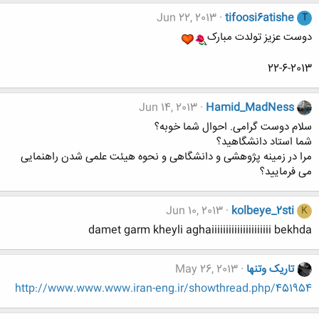
Jun 22, 2013
tifoosi6atishe
T
دوست عزیز تولدت مبارک
22-6-2013
Jun 14, 2013
Hamid_MadNess
سلام دوست گرامی. احوال شما خوبه؟
شما استاد دانشگاهید؟
مرا در زمینه پژوهشی و دانشگاهی و نحوه هیئت علمی شدن راهنمایی
می فرمایید؟
Jun 10, 2013
kolbeye_2sti
K
damet garm kheyli aghaiiiiiiiiiiiiiiiiiiiii bekhda
تاریک وتنها
May 26, 2013
http://www.www.www.iran-eng.ir/showthread.php/451954