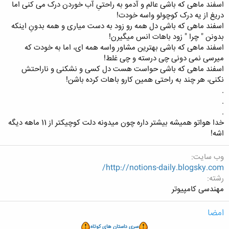
اسفند ماهی که باشی عالم و آدمو به راحتیِ آب خوردن درک می کنی اما
دریغ از یه درک کوچولو واسه خودت!
اسفند ماهی که باشی دل همه رو زود به دست میاری و همه بدونِ اینکه
بدونن " چرا " زود باهات انس میگیرن!
اسفند ماهی که باشی بهترین مشاور واسه همه ای، اما به خودت که
میرسی نمی دونی چی درسته و چی غلط!
اسفند ماهی که باشی حواست هست دل کسی و نشکنی و ناراحتش
نکنی، هر چند به راحتی همین کارو باهات کرده باشن!
.
.
.
خدا هواتو همیشه بیشتر داره چون میدونه دلت کوچیکتر از 11 ماهه دیگه
اشه!
وب سایت
http://notions-daily.blogsky.com/
رشته
مهندسی کامپیوتر
امضا
سری داستان های کوتاه