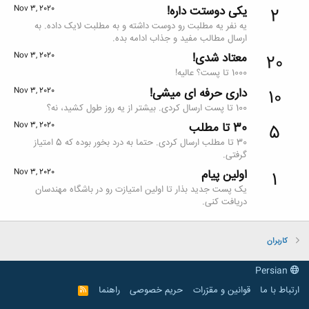
یکی دوستت داره!
Nov 3, 2020
2
یه نفر یه مطلبت رو دوست داشته و به مطلبت لایک داده. به
ارسال مطالب مفید و جذاب ادامه بده.
معتاد شدی!
Nov 3, 2020
20
1000 تا پست؟ عالیه!
داری حرفه ای میشی!
Nov 3, 2020
10
100 تا پست ارسال کردی. بیشتر از یه روز طول کشید، نه؟
30 تا مطلب
Nov 3, 2020
5
30 تا مطلب ارسال کردی. حتما به درد بخور بوده که 5 امتیاز
گرفتی.
اولین پیام
Nov 3, 2020
1
یک پست جدید بذار تا اولین امتیازت رو در باشگاه مهندسان
دریافت کنی.
کاربران
Persian
ارتباط با ما
قوانین و مقرّرات
حریم خصوصی
راهنما
R
S
S