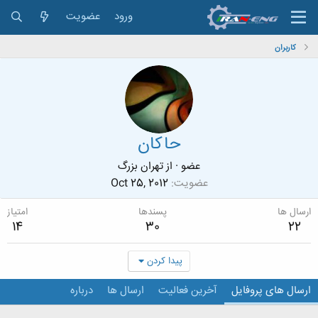
ورود
عضویت
کاربران
حاکان
عضو
·
از
تهران بزرگ
عضویت
Oct 25, 2012
ارسال ها
پسندها
امتیاز
14
30
22
پیدا کردن
ارسال های پروفایل
آخرین فعالیت
ارسال ها
درباره