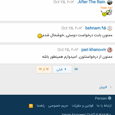
Oct 25, 2012
.After The Rain.
Oct 25, 2012
behnam.95
ممنون بابت درخواست دوستی..خوشحال شدم
Oct 25, 2012
pari khano0m
ممنون از درخواستتون. امیدوارم همینطور باشه
اول
17 از 17
قبلی
کاربران
Persian
ارتباط با ما
قوانین و مقرّرات
حریم خصوصی
راهنما
R
S
S
®