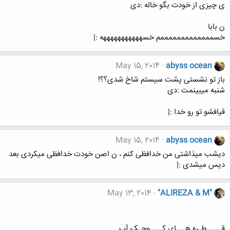
ی چیزی از خودت بگو خاله :دی
ن بابا
خسمممممممممممممم خسهههههههههههه :|
May 15, 2014
abyss ocean
باز تو نشستی پشت سیستم شاخ شدی؟؟!
شنبه میبینمت :دی
قیافشو تو رو خدا :|
May 15, 2014
abyss ocean
دیشب میذاشتی من خدافظی کنم ، ن اصن خودت خدافظی میکردی بعد
دیس میشدی :|
May 13, 2014
"ALIREZA & M"
قـــــطـره هـــای کــــوچـک آب