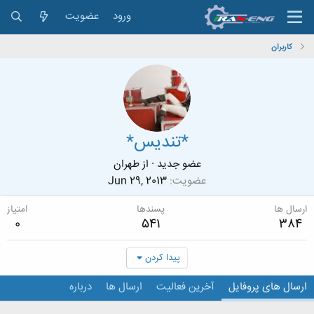
ورود
عضویت
کاربران
*تندیس*
عضو جدید
·
از
طهران
عضویت
Jun 29, 2013
ارسال ها
پسندها
امتیاز
0
541
384
پیدا کردن
ارسال های پروفایل
آخرین فعالیت
ارسال ها
درباره