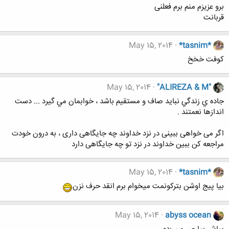
برو عزیزم منم برم فعلنی
قربانت
May 15, 2014
*tasnim*
کوفت خخخ
May 15, 2014
"ALIREZA & M"
جاده ي زندگي نبايد صاف و مستقيم باشد ، خوابمان مي گيرد ... دست
اندازها نعمتند .
اگر می خواهی ببینی در نزد خداوند چه جایگاهی داری ،‌ به درون خودت
مراجعه کن ببین خداوند در نزد تو چه جایگاهی دارد
May 15, 2014
*tasnim*
بیا پیج اوشن بترکونمت میخوام برم انقد حرف نزن
May 15, 2014
abyss ocean