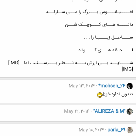
اقـــــیـانــــوس بــــزرگ را مـــی ســازنـــد
دانـــــه هـــای کــــوچــک شـــن
ســــاحــل زیــــبـا را . . .
لـــــحـظه هـــای کـــــوتاه
شـــــایـــد بـــی ارزش بــــه نــــظـر بــــرســـنـد ، اما …[IMG]
[IMG]
May 13, 2014
*mohsen_24
دندون نداره خو:|
May 12, 2014
"ALIREZA & M"
May 10, 2014
parla_69