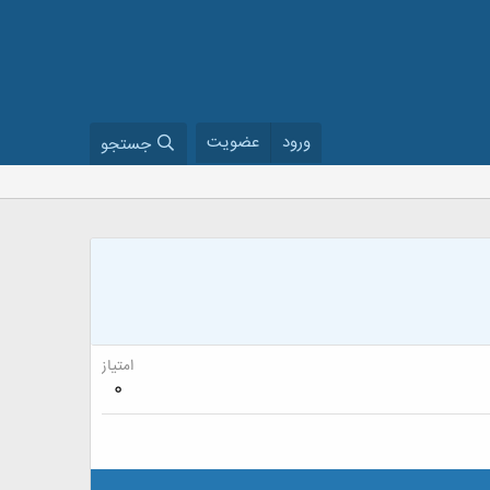
ورود
عضویت
جستجو
امتیاز
0