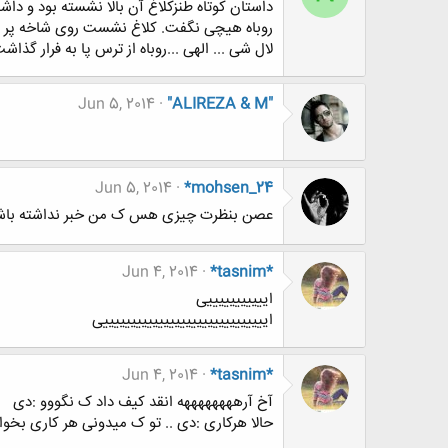
داستان کوتاه طنزکلاغ آن بالا نشسته بود و د
روباه هیچی نگفت. کلاغ نشست روی شاخه پر و بالش
لال شی ... الهی ...روباه از ترس پا به فرار گذاشت
Jun 5, 2014
"ALIREZA & M"
Jun 5, 2014
*mohsen_24
عصن بنظرت چیزی هس ک من خبر نداشته باش
Jun 4, 2014
*tasnim*
ایییییییییییی
اییییییییییییییییییییییییییییییی
Jun 4, 2014
*tasnim*
آخ آرههههههههه انقد کیف داد ک نگووو :دی
حالا هرکاری :دی .. تو ک میدونی هر کاری بخو