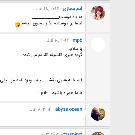
آدم مجازی
Jul 18, 2014
به یاد دوست_____________
لطفا برا دوستاتم بذار ممنون میشم
Jul 10, 2014
mpb
با سلام...
گروه هنری نقشینه نقدیم می کند:
فصلنامه هنری نقشــــینه - ویژه نامه موسیقی | سال دوم 
با ما همراه باشید....:gol:
Jul 8, 2014
abyss ocean
Jul 3, 2014
*tasnim*