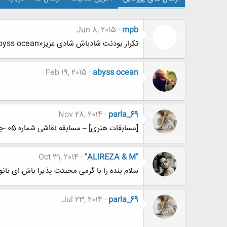
Jun 8, 2015
mpb
تکرار بودنت شادباش شادی عزیز«abyss ocean»
Feb 19, 2015
abyss ocean
Nov 28, 2014
parla_69
[مسابقات هنری] – مسابقه نقاشی شماره 05 -جدایی و دوگانگی
Oct 31, 2014
"ALIREZA & M"
سلام بنده را با گرمی محبتت پذیرا باش ای بانو
Jul 23, 2014
parla_69