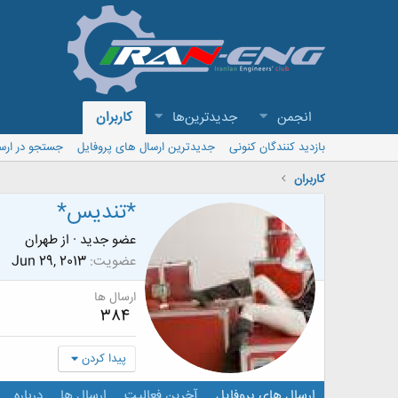
انجمن
جدیدترین‌ها
کاربران
بازدید کنندگان کنونی
جدیدترین ارسال های پروفایل
جستجو در ارس
کاربران
*تندیس*
عضو جدید
·
از
طهران
عضویت
Jun 29, 2013
ارسال ها
384
پیدا کردن
ارسال های پروفایل
آخرین فعالیت
ارسال ها
درباره