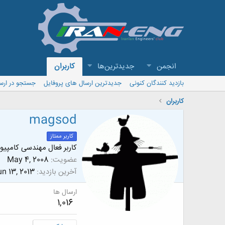
انجمن
جدیدترین‌ها
کاربران
بازدید کنندگان کنونی
جدیدترین ارسال های پروفایل
جستجو در ارس
کاربران
magsod
کاربر ممتاز
كاربر فعال مهندسی كامپیوت
عضویت
May 4, 2008
آخرین بازدید
n 13, 2013
ارسال ها
1,016