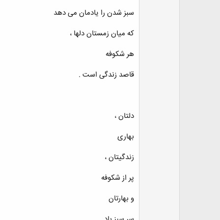
سبز شدن را یادمان می دهد
که میان زمستان دلها ،
هر شکوفه
قاصد زندگی است .
دلتان ،
بهاری
زندگیتان ،
پر از شکوفه
و بهارتان
سر سبز باد ....