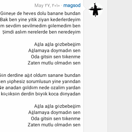
May 27, 2010
magsod
Güneşe de heves dolu banane bundan
Bak ben yine yitik ziyan kederlerdeyim
im sevdim sevilmedim gülemedim ben
Şimdi aslım nerelerde ben neredeyim
Ağla ağla gözbebeğim
Ağlamaya doymadın sen
Oda gitsin sen tükenme
Zaten mutlu olmadın sen
Gün derdine ağıt oldum sanane bundan
en şüphesiz sorumlusun yine yarından
Ne anadan güldüm nede ozalim yardan
 küçüksün derdin büyük koca dünyadan
Ağla ağla gözbebeğim
Ağlamaya doymadın sen
Oda gitsin sen tükenme
Zaten mutlu olmadın sen