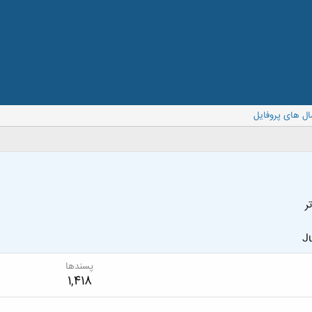
ال های پروفایل
ر
Ju
پسندها
1,418