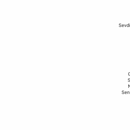
Sevd
S
Sen