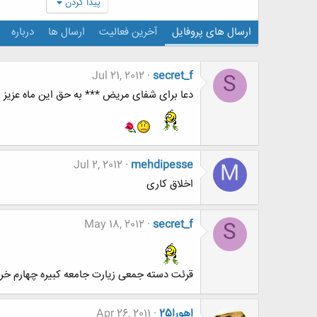
پیدا کردن
ارسال های پروفایل
آخرین فعالیت
ارسال ها
درباره
Jul 21, 2012
secret_f
S
دعا برای شفای مریض *** به حق این ماه عزیز
Jul 2, 2012
mehdipesse
M
اخلاق کاری
May 18, 2012
secret_f
S
قرئت دسته جمعی زیارت جامعه کبیره چهارم خرد
اهورا25
Apr 26, 2011