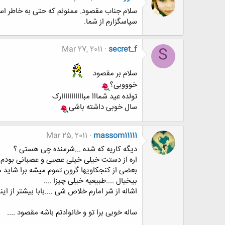
سلام جناب مقصود. ممنونم که حتی به خاطر اسپم
سپاسگزارم از شما.
Mar 27, 2011
secret_f
S
سلام بر مقصود
خوووبی؟
تولده عید شمااا مبااااااااااارک
سال خوبی داشته باشی
Mar 25, 2011
massom11111
دیگه کاریه که شده ...شرمنده چی هستی ؟
اره از دستت خیلی خیلی عصبی و عصبانی بودم نم
بعضی از کنجکاویها گرون تموم میشه برا شاید ه
بیخیال ....طبیعیه خیلی چیزا ....
اشاله از شر امارم خلاص شی ....بابا بیشتر از ای
ساله خوبی برا تو و خانوادتم باشه مقصود ....