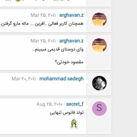
Mar 25, 2011
arghavan.z
همچنان کاربر فعالی ..افرین ... ماله مارو گرفت
Mar 25, 2011
arghavan.z
وای دوستای قدیمی میبینم..
مقصود خودتی؟
Mar 20, 2011
mohammad sadegh
Aug 25, 2010
secret_f
S
تولد فانوس تنهایی