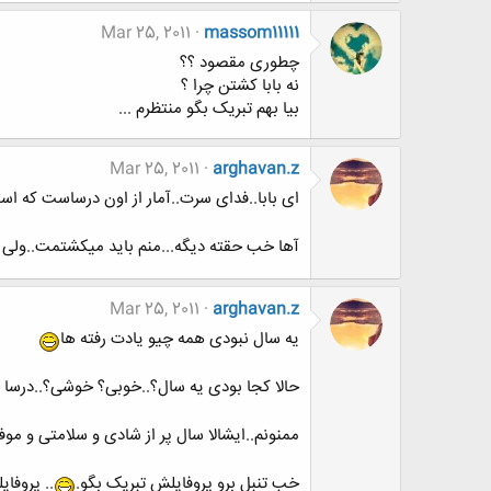
Mar 25, 2011
massom11111
چطوری مقصود ؟؟
نه بابا کشتن چرا ؟
بیا بهم تبریک بگو منتظرم ...
Mar 25, 2011
arghavan.z
ای بابا..فدای سرت..آمار از اون درساست که است
آها خب حقته دیگه...منم باید میکشتمت..ولی چ
Mar 25, 2011
arghavan.z
یه سال نبودی همه چیو یادت رفته ها
حالا کجا بودی یه سال؟..خوبی؟ خوشی؟..درسا 
ممنونم..ایشالا سال پر از شادی و سلامتی و م
خب تنبل برو پروفایلش تبریک بگو.
.. پروفای