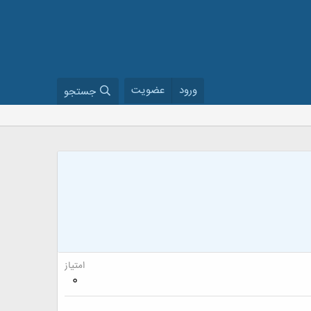
ورود
عضویت
جستجو
امتیاز
0