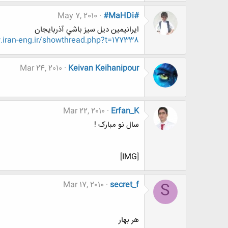
May 7, 2010
#MaHDi#
ايرانيمين ديل سيز باشي آذربايجان
iran-eng.ir/showthread.php?t=177338
Mar 24, 2010
Keivan Keihanipour
Mar 22, 2010
Erfan_K
سال نو مبارک !
[IMG]
Mar 17, 2010
secret_f
S
هر بهار