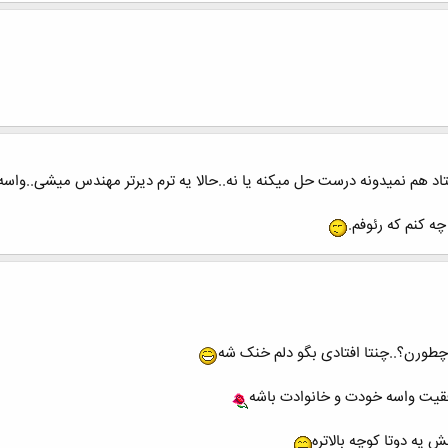
اد هم نمیدونه درست حل میکنه یا نه..حالا یه ترم دیرتر مهندس میشی..واسه 
ه کنم که رئوفم.
چطورن؟..چنتا افتادی بگو دلم خنک شه
وفقیت واسه خودت و خانوادت باشه
لش یه دوتا کوچه بالاتره