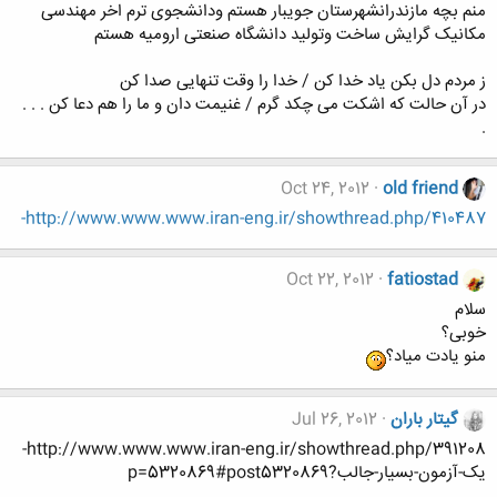
منم بچه مازندرانشهرستان جویبار هستم ودانشجوی ترم اخر مهندسی
مکانیک گرایش ساخت وتولید دانشگاه صنعتی ارومیه هستم
ز مردم دل بکن یاد خدا کن / خدا را وقت تنهایی صدا کن
در آن حالت که اشکت می چکد گرم / غنیمت دان و ما را هم دعا کن . . .
.
Oct 24, 2012
old friend
http://www.www.www.iran-eng.ir/showthread.php/410487-
Oct 22, 2012
fatiostad
سلام
خوبی؟
منو یادت میاد؟
گیتار باران
Jul 26, 2012
http://www.www.www.iran-eng.ir/showthread.php/391208-
یک-آزمون-بسیار-جالب?p=5320869#post5320869