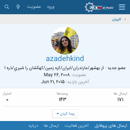
ورود
عضویت
کاربران
azadehkind
عضو جدید
·
از
بهشهر/مازندران/ايران/كره زمين/كهكشان را شيري/ذره ا
عضویت
May 26, 2008
آخرین بازدید
Jun 21, 2015
ارسال ها
پسندها
امتیاز
0
143
171
پیدا کردن
ارسال های پروفایل
آخرین فعالیت
ارسال ها
درباره