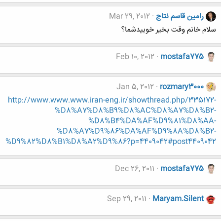
رامین قاسم نتاج
Mar 29, 2012
سلام خانم وقت بخیر خوبیدشما؟
Feb 10, 2012
mostafa775
Jan 5, 2012
rozmary3000
http://www.www.www.iran-eng.ir/showthread.php/335172-
%D8%A7%D8%B9%D8%AC%D8%A7%D8%B2-
%D8%B4%DA%AF%D9%81%D8%AA-
%D8%A7%D9%86%DA%AF%D9%8A%D8%B2-
%D9%82%D8%B1%D8%A2%D9%86?p=4409042#post4409042
Dec 26, 2011
mostafa775
Sep 29, 2011
Maryam.Silent