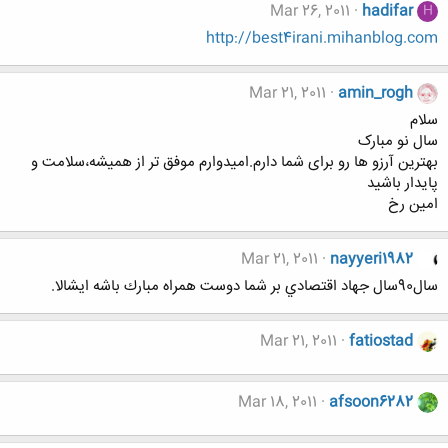
Mar 26, 2011
hadifar
H
http://best4irani.mihanblog.com
Mar 21, 2011
amin_rogh
سلام
سال نو مبارک
بهترین آرزو ها رو برای شما دارم.امیدوارم موفق تر از همیشه،سلامت و
پایدار باشید
امین رخ
Mar 21, 2011
nayyeri1982
سال90سال جهاد اقتصادي بر شما دوست همراه مبارك باشه ايشالا.
Mar 21, 2011
fatiostad
Mar 18, 2011
afsoon6282