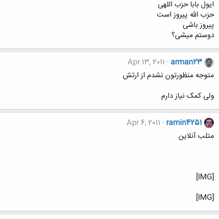
ایول بابا حزب اللهی
حزب الله پیروز است
پیروز باشی
دوستم میشی؟
Apr 13, 2011
arman23
متوجه منظورتون نشدم از ارتش
ولی کمک نیاز دارم
Apr 6, 2011
ramin4251
متلب آنلاين
[IMG]
[IMG]