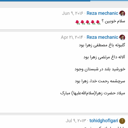
Jun 9, 2016
Reza mechanic
سلام خوبین ؟
Apr 21, 2014
Reza mechanic
گلبوته باغ مصطفى زهرا بود
آلاله داغ مرتضى زهرا بود
خورشید بلند در شبستان وجود
سرچشمه رحمت خدا، زهرا بود
میلاد حضرت زهرا(سلام‌الله‌علیها) مبارک
Jul 9, 2013
tohidghoflgari
T