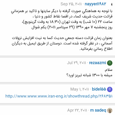
Sep 25, 2011
nayyeri1982
با توجه به هماهنگي صورت گرفته با ديگر سايتها و تاكيد بر همزماني
قرائت حديث شريف كساء در اقصا نقاط كشور و دنيا ،
ساعت 22 (10 شب) به وقت تهران (18:30 به وقت گرينويچ)،
روز پنجشنبه 7 مهر 1390 (29 سپتامبر 2011) يكم شوال
بعنوان زمان قرائت دسته جمعي حديث كسا به نيت افزايش نزولات
آسماني ، در نظر گرفته شده است. دوستان از طريق ايميل به ديگران
اطلاع رساني بفرمائيد.
Jul 29, 2011
rezaazmi
R
سلام.
ميشه با 1300 شبانه تبريز اورد؟
May 1, 2011
bidel55
B
http://www.www.www.iran-eng.ir/showthread.php/268351
Apr 22, 2011
m sadeq