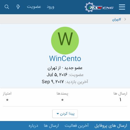
ورود
عضویت
کاربران
W
WinCento
عضو جدید
·
از
تهران
عضویت
Jul 5, 2016
آخرین بازدید
Sep 9, 2017
ارسال ها
پسندها
امتیاز
0
0
1
پیدا کردن
ارسال های پروفایل
آخرین فعالیت
ارسال ها
درباره