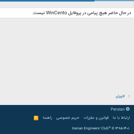
در حال حاضر هیچ پیامی در پروفایل WinCento نیست.
کاربران
Persian
ارتباط با ما
قوانین و مقرّرات
حریم خصوصی
راهنما
R
S
S
®
Iranian Engineers' Club
© 1385-1401.