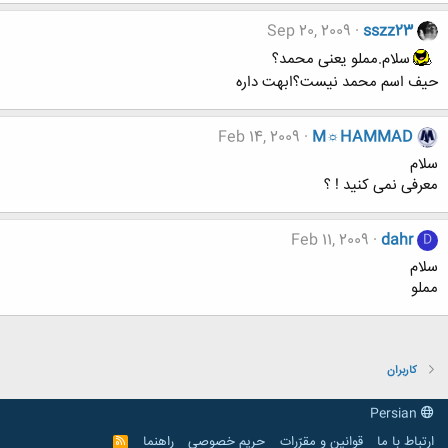
Sep 20, 2009
sszz23
سلام.مملو یعنی محمد؟
حیف اسم محمد نیست؟ابهت داره
Feb 14, 2009
M☼HAMMAD
سلام
معرفی نمی کنید ! ؟
Feb 11, 2009
dahr
D
سلام
مملو
کاربران
Persian
ارتباط با ما
قوانین و مقرّرات
حریم خصوصی
راهنما
R