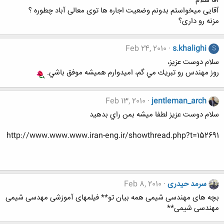
آقا سلام
آقایی میخواستم بدونم وضعیت اجاره ها توی معالی آباد چطوره ؟
مزنه رو داری؟
Feb 24, 2010
s.khalighi
S
سلام دوست عزيز،
روز مهندس رو تبريك مي گم، اميدوارم هميشه موفق باشي.
Feb 13, 2010
jentleman_arch
سلام دوست عزيز لطفا ميشه بمن راي بدهيد
http://www.www.www.iran-eng.ir/showthread.php?t=152691
سرمد حیدری
Feb 8, 2010
بچه های مهندسی شیمی همه بیان تو** فیلمهای آموزشی مهدسی شیمی
مهندسی شیمی**