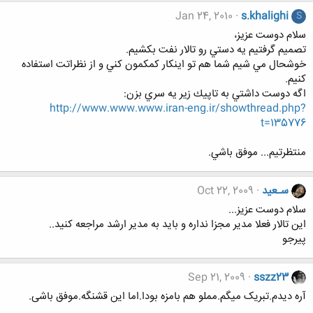
Jan 24, 2010
s.khalighi
S
سلام دوست عزيز،
تصميم گرفتيم يه دستي رو تالار نفت بكشيم.
خوشحال مي شيم شما هم تو اينكار كمكمون كني و از نظراتت استفاده
كنيم.
اگه دوست داشتي به تاپيك زير يه سري بزن:
http://www.www.www.iran-eng.ir/showthread.php?
t=135776
منتظرتيم... موفق باشي.
سـعید
Oct 22, 2009
سلام دوست عزیز...
این تالار فعلا مدیر مجزا نداره و باید به مدیر ارشد مراجعه کنید..
پیرجو
Sep 21, 2009
sszz23
آره دیدم.تبریک میگم.مملو هم بامزه بودا.اما این قشنگه.موفق باشی.