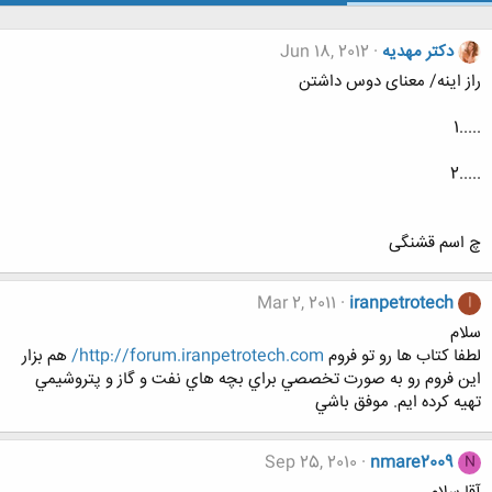
دکتر مهدیه
Jun 18, 2012
راز اینه/ معنای دوس داشتن
.....1
.....2
چ اسم قشنگی
Mar 2, 2011
iranpetrotech
I
سلام
لطفا كتاب ها رو تو فروم
http://forum.iranpetrotech.com/
هم بزار
اين فروم رو به صورت تخصصي براي بچه هاي نفت و گاز و پتروشيمي
تهيه كرده ايم. موفق باشي
Sep 25, 2010
nmare2009
N