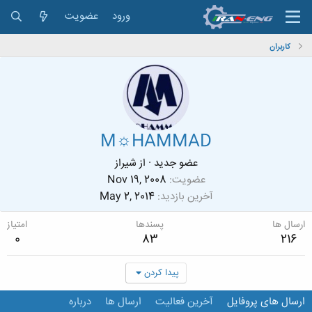
ورود
عضویت
کاربران
M☼HAMMAD
عضو جدید
·
از
شیراز
عضویت
Nov 19, 2008
آخرین بازدید
May 2, 2014
ارسال ها
پسندها
امتیاز
0
83
216
پیدا کردن
ارسال های پروفایل
آخرین فعالیت
ارسال ها
درباره