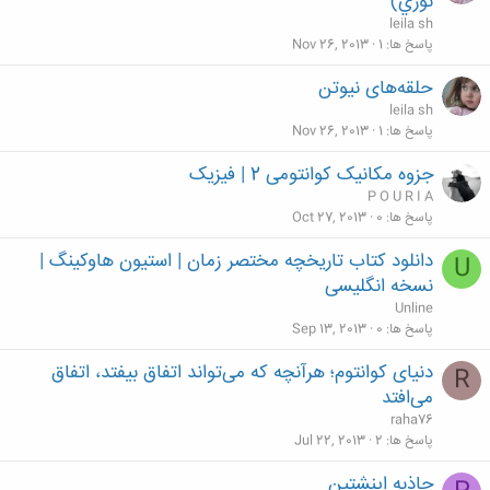
نوري)
leila sh
پاسخ ها
1
Nov 26, 2013
حلقه‌های نیوتن
leila sh
پاسخ ها
1
Nov 26, 2013
جزوه مکانیک کوانتومی 2 | فیزیک
P O U R I A
پاسخ ها
0
Oct 27, 2013
دانلود کتاب تاریخچه مختصر زمان | استیون هاوکینگ |
U
نسخه انگلیسی
Unline
پاسخ ها
0
Sep 13, 2013
دنیای کوانتوم؛ هرآنچه که می‌تواند اتفاق بیفتد، اتفاق
R
می‌افتد
raha76
پاسخ ها
2
Jul 22, 2013
جاذبه اینشتین