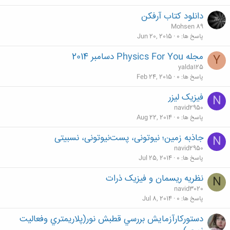
دانلود کتاب آرفکن
Mohsen 89
پاسخ ها
0
Jun 20, 2015
مجله Physics For You دسامبر 2014
Y
yalda125
پاسخ ها
0
Feb 24, 2015
فیزیک لیزر
N
navid2950
پاسخ ها
0
Aug 22, 2014
جاذبه زمین؛ نیوتونی، پست‌نیوتونی، نسبیتی
N
navid2950
پاسخ ها
0
Jul 25, 2014
نظریه ریسمان و فیزیک ذرات
N
navid3020
پاسخ ها
0
Jul 8, 2014
دستوركارآزمايش بررسي قطبش نور(پلاريمتري وفعاليت