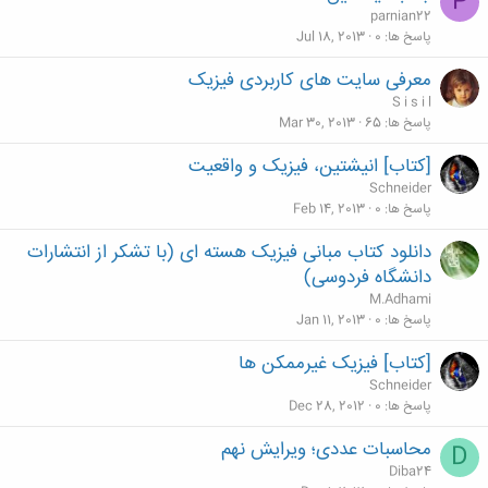
P
parnian22
پاسخ ها
0
Jul 18, 2013
معرفی سایت های کاربردی فیزیک
S i s i l
پاسخ ها
65
Mar 30, 2013
[کتاب] انیشتین، فیزیک و واقعیت
Schneider
پاسخ ها
0
Feb 14, 2013
دانلود کتاب مبانی فیزیک هسته ای (با تشکر از انتشارات
دانشگاه فردوسی)
M.Adhami
پاسخ ها
0
Jan 11, 2013
[کتاب] فیزیک غیرممکن ها
Schneider
پاسخ ها
0
Dec 28, 2012
محاسبات عددی؛ ویرایش نهم
D
Diba24