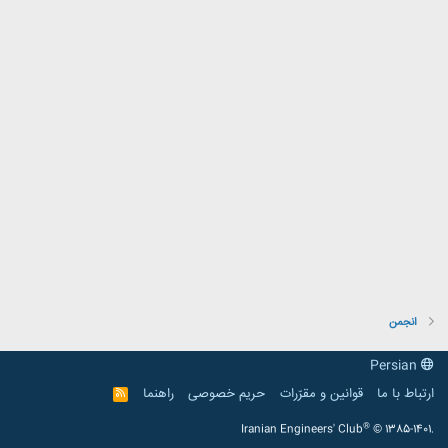
انجمن
Persian
ارتباط با ما
قوانین و مقرّرات
حریم خصوصی
راهنما
R
S
S
®
Iranian Engineers' Club
© 1385-1401.