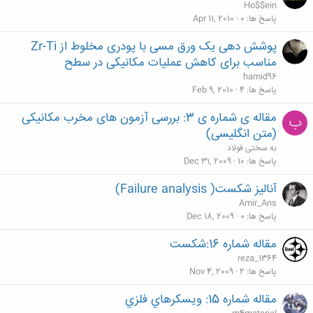
Ho$$ein
پاسخ ها
0
Apr 11, 2010
پوشش دهی یک ورق مسی با پودری مخلوط از Zr-Ti
مناسب برای کاهش عملیات مکانیکی در سطح
hamid96
پاسخ ها
4
Feb 9, 2010
مقاله ی شماره ی 3: بررسی آزمون های مخرب مکانیکی
ب
(متن انگلیسی)
به سختی فولاد
پاسخ ها
10
Dec 31, 2009
آناليز شكست( Failure analysis)
Amir_Ans
پاسخ ها
0
Dec 18, 2009
مقاله شماره 16:شکست
reza_1364
پاسخ ها
2
Nov 4, 2009
مقاله شماره 15: ويسكرهاي فلزي