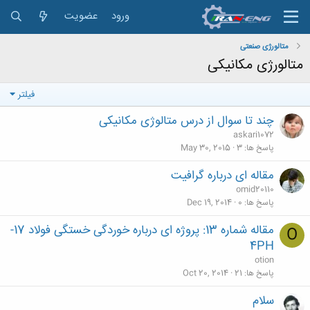
ورود
عضویت
متالورژی صنعتی
متالورژی مکانیکی
فیلتر
چند تا سوال از درس متالوژی مکانیکی
askari1072
پاسخ ها
3
May 30, 2015
مقاله ای درباره گرافیت
omid20110
پاسخ ها
0
Dec 19, 2014
مقاله شماره 13: پروژه ای درباره خوردگی خستگی فولاد 17-
O
4PH
otion
پاسخ ها
21
Oct 20, 2014
سلام