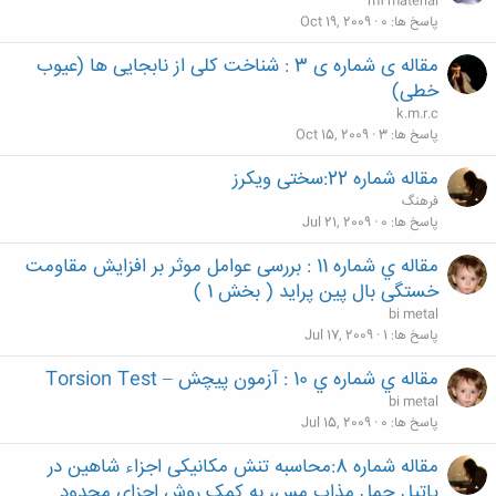
m4material
پاسخ ها
0
Oct 19, 2009
مقاله ی شماره ی 3 : شناخت کلی از نابجایی ها (عیوب
خطی)
k.m.r.c
پاسخ ها
3
Oct 15, 2009
مقاله شماره 22:سختی ویکرز
فرهنگ
پاسخ ها
0
Jul 21, 2009
مقاله ي شماره 11 : بررسی عوامل موثر بر افزایش مقاومت
خستگی بال پین پراید ( بخش 1 )
bi metal
پاسخ ها
1
Jul 17, 2009
مقاله ي شماره ي 10 : آزمون پیچش – Torsion Test
bi metal
پاسخ ها
0
Jul 15, 2009
مقاله شماره 8:محاسبه تنش مکانیکی اجزاء شاهین در
پاتیل حمل مذاب مس، به کمک روش اجزای محدود