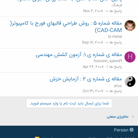
فرهنگ
پاسخ ها
0
Nov 6, 2008
مقاله شماره 5 : روش طراحي قالبهاي فورج با كامپيوتر(
bi metal
پاسخ ها
0
Sep 17, 2008
مقاله ی شماره ی 1: آزمون کشش مهندسی
H
hossein_speed9
پاسخ ها
1
Apr 26, 2008
مقاله ی شماره ی 2 : آزمایش خزش
پیرجو
پاسخ ها
0
Oct 31, 2007
شما برای ارسال باید ثبت نام یا وارد سیستم شوید.
متالورژی صنعتی
Persian