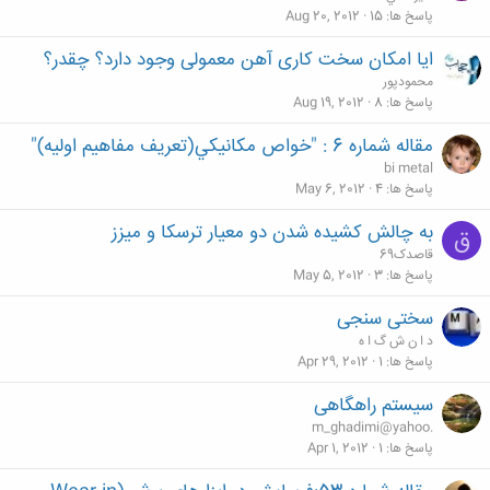
پاسخ ها
15
Aug 20, 2012
ایا امکان سخت کاری آهن معمولی وجود دارد؟ چقدر؟
محمودپور
پاسخ ها
8
Aug 19, 2012
مقاله شماره 6 : "خواص مكانيكي(تعريف مفاهيم اوليه)"
bi metal
پاسخ ها
4
May 6, 2012
به چالش کشیده شدن دو معیار ترسکا و میزز
ق
قاصدک69
پاسخ ها
3
May 5, 2012
سختی سنجی
د ا ن ش گ ا ه
پاسخ ها
1
Apr 29, 2012
سیستم راهگاهی
m_ghadimi@yahoo.
پاسخ ها
1
Apr 1, 2012