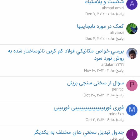
شكست و پلاستيك
A
ahmad amiri
پاسخ ها
0
Dec 7, 2012
کمک در مورد نابجاییها
ali vaezi
پاسخ ها
0
Dec 4, 2012
بررسي خواص مكانيكي فولاد كم كربن نانوساختار شده به
روش نورد سرد
ardalan12299
پاسخ ها
2
Nov 10, 2012
سوال از سختی سنجی برینل
P
perlitic
پاسخ ها
2
Oct 30, 2012
فوری فوریییییییییییییییی فوریییی
M
mina60h
پاسخ ها
6
Oct 2, 2012
جدول تبديل سختي هاي مختلف به يكديگر
ا
امير مافي