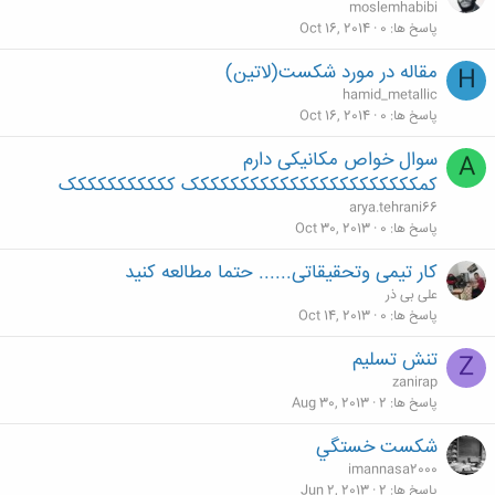
moslemhabibi
پاسخ ها
0
Oct 16, 2014
مقاله در مورد شکست(لاتین)
H
hamid_metallic
پاسخ ها
0
Oct 16, 2014
سوال خواص مکانیکی دارم
A
کمککککککککککککککککککککککک ککککککککککک
arya.tehrani66
پاسخ ها
0
Oct 30, 2013
کار تیمی وتحقیقاتی...... حتما مطالعه کنید
علی بی ذر
پاسخ ها
0
Oct 14, 2013
تنش تسلیم
Z
zanirap
پاسخ ها
2
Aug 30, 2013
شكست خستگي
imannasa2000
پاسخ ها
2
Jun 2, 2013