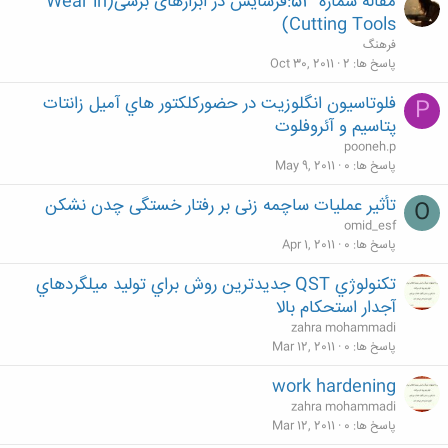
مقاله شماره 53:فرسایش در ابزارهای برشی(Wear in
Cutting Tools)
فرهنگ
پاسخ ها
2
Oct 30, 2011
فلوتاسيون انگلوزيت در حضوركلكتور هاي آميل زانتات
P
پتاسيم و آئروفلوت
pooneh.p
پاسخ ها
0
May 9, 2011
تأثیر عملیات ساچمه زنی بر رفتار خستگی چدن نشکن
O
omid_esf
پاسخ ها
0
Apr 1, 2011
تكنولوژي QST جديدترين روش براي توليد ميلگردهاي
آجدار استحكام بالا
zahra mohammadi
پاسخ ها
0
Mar 12, 2011
work hardening
zahra mohammadi
پاسخ ها
0
Mar 12, 2011