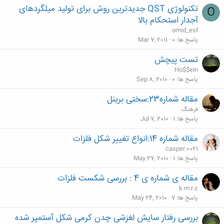
تکنولوژی QST جدیدترین روش برای تولید میلگردهای
O
آجدار استحکام بالا
omid_esf
پاسخ ها
0
Mar 7, 2011
تست پيچش
Ho$$ein
پاسخ ها
0
Sep 8, 2010
مقاله شماره23:سختی برینل
فرهنگ
پاسخ ها
1
Jul 7, 2010
مقاله شماره 14:انواع تغيير شكل فلزات
casper.0021
پاسخ ها
1
May 27, 2010
مقاله ی شماره ی 4 : بررسی شکست فلزات
k.m.r.c
پاسخ ها
7
May 24, 2010
بررسی رفتار سایش لغزشی چدن کرمی شکل آستمپر شده