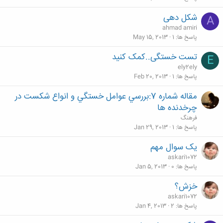
شکل دهی
A
ahmad amiri
پاسخ ها
1
May 15, 2013
تست خستگی..کمک کنید
E
ely2ely
پاسخ ها
1
Feb 20, 2013
مقاله شماره 7:بررسي عوامل خستگي و انواع شكست در
چرخدنده ها
فرهنگ
پاسخ ها
1
Jan 29, 2013
یک سوال مهم
askari1072
پاسخ ها
0
Jan 5, 2013
خزش؟
askari1072
پاسخ ها
2
Jan 4, 2013