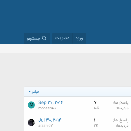
ورود
عضویت
جستجو
فیلتر
پاسخ ها
7
Sep 30, 2014
M
بازدیدها
10K
mohsen100
پاسخ ها
1
Jul 30, 2014
بازدیدها
2K
arash c7