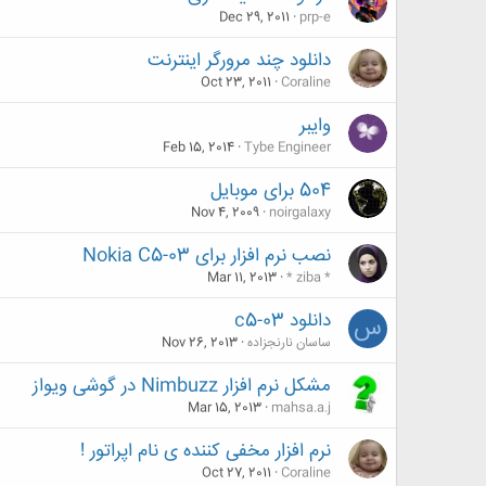
Dec 29, 2011
prp-e
دانلود چند مرورگر اینترنت
Oct 23, 2011
Coraline
وایبر
Feb 15, 2014
Tybe Engineer
504 برای موبایل
Nov 4, 2009
noirgalaxy
نصب نرم افزار برای Nokia C5-03
Mar 11, 2013
* ziba *
دانلود c5-03
س
ساسان نارنجزاده
Nov 26, 2013
مشکل نرم افزار Nimbuzz در گوشی ویواز
Mar 15, 2013
mahsa.a.j
نرم افزار مخفی کننده ی نام اپراتور !
Oct 27, 2011
Coraline