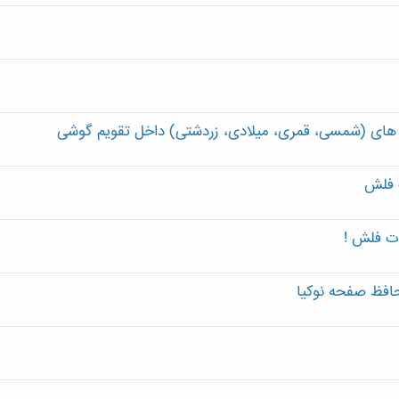
ت فلش
ات فلش !