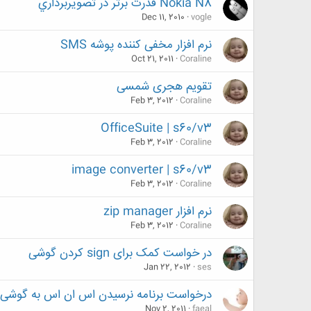
Nokia N8 قدرت برتر در تصويربرداري
Dec 11, 2010
vogle
نرم افزار مخفی کننده پوشه SMS
Oct 21, 2011
Coraline
تقویم هجری شمسی
Feb 3, 2012
Coraline
OfficeSuite | s60/v3
Feb 3, 2012
Coraline
image converter | s60/v3
Feb 3, 2012
Coraline
نرم افزار zip manager
Feb 3, 2012
Coraline
در خواست کمک برای sign کردن گوشی
Jan 22, 2012
ses
درخواست برنامه نرسیدن اس ان اس به گوشی سا
Nov 2, 2011
faeal