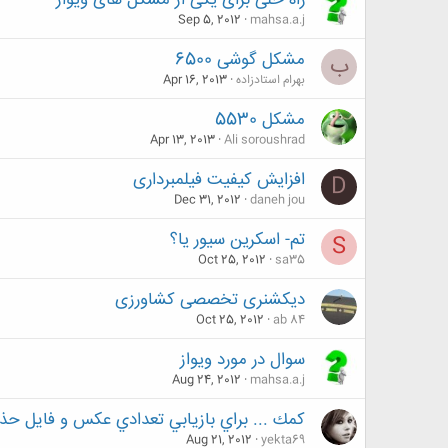
راه حلی برای یکی از مشکل های ویواز
Sep 5, 2012
mahsa.a.j
مشکل گوشی 6500
ب
بهرام استادزاده
Apr 16, 2013
مشکل 5530
Apr 13, 2013
Ali soroushrad
افزایش کیفیت فیلمبرداری
D
Dec 31, 2012
daneh jou
تم- اسکرین سیور یا؟
S
Oct 25, 2012
sa35
دیکشنری تخصصی کشاورزی
Oct 25, 2012
ab 84
سوال در مورد ویواز
Aug 24, 2012
mahsa.a.j
كمك ... براي بازيابي تعدادي عكس و فايل حذف
Aug 21, 2012
yekta69