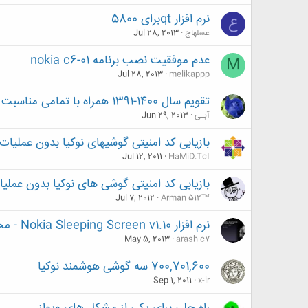
نرم افزار qtبرای 5800
ع
عسلهاج
Jul 28, 2013
عدم موفقیت نصب برنامه nokia c6-01
M
Jul 28, 2013
melikappp
تقویم سال 1400-1391 همراه با تمامی مناسبت های (شمسی، قمری، میلادی، زردشتی) داخل تقویم گوشی
آبـی
Jun 29, 2013
بازیابی کد امنیتی گوشیهای نوکیا بدون عملیا
Jul 12, 2011
HaMiD.TcI
بازیابی کد امنیتی گوشی های نوکیا بدون عملی
Jul 7, 2012
Arman 512™
نرم افزار Nokia Sleeping Screen v1.10 - محافظ صفحه نوکیا
May 5, 2013
arash c7
700,701,600 سه گوشی هوشمند نوکیا
Sep 1, 2011
x-ir