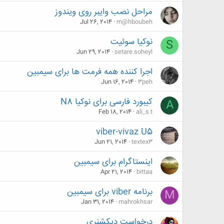
مراحل نصب وایبر روی ویندوز
Jul 26, 2014
m@hboubeh
نوکیا سوئیت
S
Jun 29, 2014
setare.soheyl
اجرا کننده همه فرمت ها برای سیمبین
Jun 16, 2014
3peh
کیبورد فارسی برای نوکیا N8
A
Feb 18, 2014
ali_s.t
viber-vivaz U5
Jun 21, 2014
textex3
اینستاگرام برای سیمبین
Apr 21, 2014
bittaa
برنامه viber برای سیمبین
M
Jan 31, 2014
mahrokhsar
درخواست دیکشنری