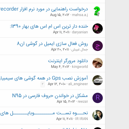
درخواست راهنمایی در مورد نرم افزار recorder برای گوشی VIVAZ PRO
Aug 15, 2012
mahsa.a.j
خنده دار ترین اس ام اس های بهار 1390:
Apr 11, 2011
daryanian
روش فعال سازی ایمیل در گوشی ان8
ج
جمال غبیش
Apr 20, 2011
دانلود مرورگر اینترنت
May 6, 2012
kingworld
آموزش نصب Gps در همه گوشی های سیمبیان
Apr 12, 2010
ali_engineer
2
مشکل در خواندن حروف فارسی در N95
R
Apr 15, 2012
reeza1
نحـــوه تســت مـــــــــوبایـــــــل های نــــــــ
Apr 11, 2011
IR IRAN