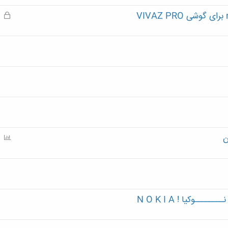
ق
ف
ل
ش
د
ه
P
o
l
l
وکیا ! N O K I A