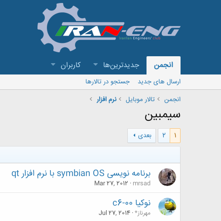
انجمن
جدیدترین‌ها
کاربران
ارسال های جدید
جستجو در تالارها
انجمن
تالار موبايل
نرم افزار
سیمبین
1
2
بعدی
برنامه نویسی symbian OS با نرم افزار qt
Mar 27, 2012
mrsad
نوکیا 00-c6
مهرناز*
Jul 27, 2014