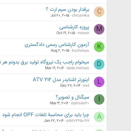
برقدار بودن سیم ارت ؟
C
Jul 20, 2015
chicamika
پروزه کارشناسی
M
Oct 19, 2015
moosn
آزمون کارشناس رسمی دادگستری
K
Aug 2, 2015
kuchuluuu
میخوام راجب یک نیروگاه تولید برق بدونم هر ن
D
Mar 19, 2016
dada.mohsen
اینورتر اشنایدر مدل ATV 212
L
Dec 27, 2014
lord
سیگنال و تصویر؟
I
Mar 3, 2016
irpersian20
چرا باید برای محاسبۀ تلفات OPF انجام شود
A
Jan 22, 2016
a1b2c3650917