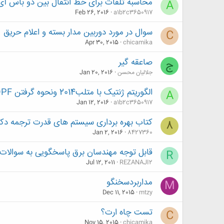
محاسبه تلفات برای خط انتقال بین دو باس آ
A
Feb 26, 2016
a1b2c3650917
سوال در مورد دوربین مدار بسته و اعلام حریق
C
Apr 30, 2015
chicamika
صاعقه گیر
ج
جلالیان محسن
Jan 20, 2016
الگوریتم ژنتیک با متلب2014 ونحوه گرفتن OPF با MATPOWER
A
Jan 12, 2016
a1b2c3650917
کتاب بهره برداری سیستم های قدرت ترجمه دک
8
Jan 2, 2016
8427360
قابل توجه مهندسان برق پاسخگویی به سوالات شما در زمنیه svc
R
Jul 12, 2011
REZANAJI2
مداربردسخنگو
M
Dec 11, 2015
mtzy
تست چاه ارت؟
C
Nov 15, 2015
chicamika