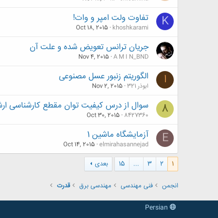
تفاوت ولت امپر و وات!
K
Oct 18, 2015
khoshkarami
جریان ترانس تعویض شده و علت آن
Nov 4, 2015
A M I N_BND
الگوریتم زنبور عسل مصنوعی
ا
ابوذر 321
Nov 2, 2015
سوال از درس کیفیت توان مقطع کارشناسی ارش
8
Oct 30, 2015
8427360
آزمایشگاه ماشین 1
E
Oct 14, 2015
elmirahasannejad
1
2
3
...
15
بعدی
انجمن
فنی مهندسی
مهندسی برق
قدرت
Persian