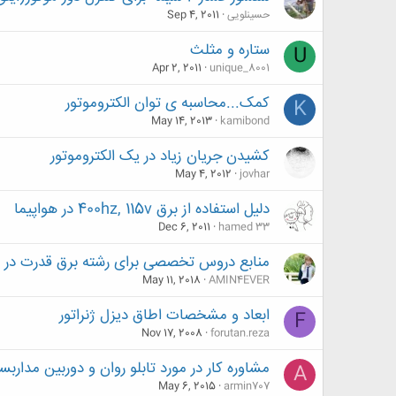
حسینلویی
Sep 4, 2011
ستاره و مثلث
U
Apr 2, 2011
unique_8001
کمک...محاسبه ی توان الکتروموتور
K
May 14, 2013
kamibond
کشیدن جریان زیاد در یک الکتروموتور
May 4, 2012
jovhar
دليل استفاده از برق 400hz, 115v در هواپيما
Dec 6, 2011
hamed 33
منابع دروس تخصصی برای رشته برق قدرت در 
May 11, 2018
AMIN4EVER
ابعاد و مشخصات اطاق دیزل ژنراتور
F
Nov 17, 2008
forutan.reza
مشاوره کار در مورد تابلو روان و دوربین مداربس
A
May 6, 2015
armin707