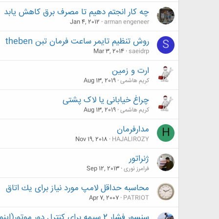
چه کار انجتم دهیم تا مصرف برق کاهش یابد
Jan 4, 2012
arman engeneer
روش تنظیم تایمر ساعت فرمان تبن theben
S
Mar 3, 2014
saeidrp
ارت و زمین
کریم هاشمی
Aug 13, 2019
چراغ خیابانی یا لاک پشتی
کریم هاشمی
Aug 13, 2019
مدارفرمان
H
Nov 19, 2018
HAJALIROZY
ژنراتور
فرامرز نوری
Sep 12, 2013
محاسبه حداقل لامپ مورد نیاز برای يك اتاق
Apr 7, 2007
PATRIOT
سنسور فشار 2 سیمه برای کنترل دور موتور(اینورتر)