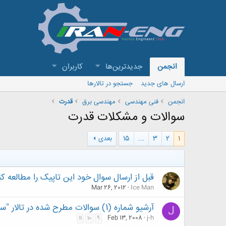
انجمن
جدیدترین‌ها
کاربران
ارسال های جدید
جستجو در تالارها
انجمن
فنی مهندسی
مهندسی برق
قدرت
سوالات و مشكلات قدرت
1
2
3
...
15
بعدی
قبل از ارسال سوال خود این تاپیک را مطالعه کن
Mar 26, 2012
Ice Man
آرشیو شماره (1) سوالات مطرح شده در تالار "سوالات و مشكلات قدرت"
J
Feb 13, 2008
j-h
11
10
9