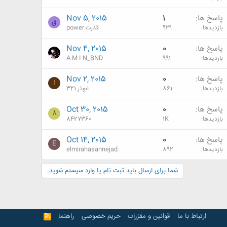
پاسخ ها
1
Nov 5, 2015
ق
بازدیدها
931
قدرت power
پاسخ ها
0
Nov 4, 2015
بازدیدها
991
A M I N_BND
پاسخ ها
0
Nov 2, 2015
ا
بازدیدها
861
ابوذر 321
پاسخ ها
0
Oct 30, 2015
8
بازدیدها
1K
8427360
پاسخ ها
0
Oct 14, 2015
E
بازدیدها
892
elmirahasannejad
شما برای ارسال باید ثبت نام یا وارد سیستم شوید.
ارتباط با ما
قوانین و مقرّرات
حریم خصوصی
راهنما
R
S