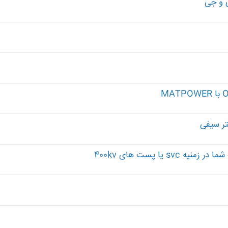
ی و جی
تر سیفی
 یا پست های 400kv