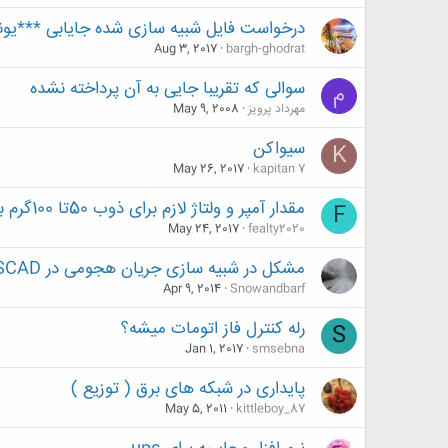
درخواست فایل شبیه سازی شده جایابی ***یون
Aug 3, 2017
bargh-ghodrat
سوالی که تقریبا جایی به آن پرداخته نشده
م
مهرداد پرویز
May 9, 2008
سیواکن
K
May 26, 2017
kapitan 7
مقدار آمپر و ولتاژ لازم برای ذوب 50تا 100گرم براده آهن و دستگاه مورد نیاز
F
May 24, 2017
fealty2020
مشکل در شبیه سازی جریان هجومی در PSCAD
Apr 9, 2014
Snowandbarf
رله کنترل فاز اتومات میشه؟
S
Jan 1, 2017
smsebna
پایداری در شبکه های برق ( توزیع )
May 5, 2011
kittleboy_87