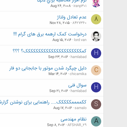
نرم افزار محاسبه براي ups
Aug 26, 2008
iranp301
عدم تعادل ولتاژ
8
Nov 28, 2015
8427360
درخواست کمک ارهمه برق های گرام !!!
Aug 15, 2016
lord van
کمکککککککککککککککککککککک؟ ؟؟؟
H
Sep 23, 2016
hamlabad
دلیل چپگرد شدن موتور با جابجابی دو فار
C
Mar 14, 2016
chicamika
سوال فنی
H
Sep 21, 2016
hamlabad
ککممممککککک.... راهنمایی برای نوشتن گزارش 
S
Aug 17, 2016
samalo
نظام مهندسی
A
Sep 8, 2012
AFSHAR_29