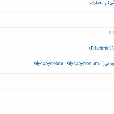
دگی) و اضطراب
R)
Glycopyrrolat