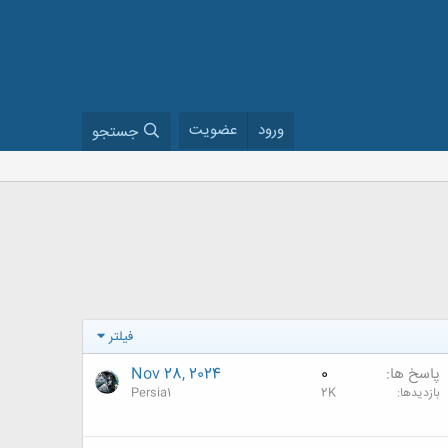
ورود
عضویت
جستجو
فیلتر
پاسخ ها
0
Nov 28, 2024
بازدیدها
2K
Persia1