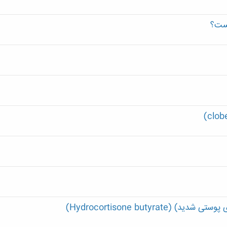
یست؟
Hydrocortisone butyra)