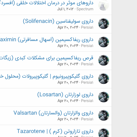
داروهای موثر در درمان اختلالات خلقی (افسر
Jul 1, 2012
Spectrum
داروی سولیفناسین (Solifenacin)
Apr 20, 2024
Persia1
داروی ریفاکسیمین (اسهال مسافرتی) Rifaximin
Apr 20, 2024
Persia1
قرص ریفاکسیمین برای مشکلات کبدی (زیگات)(ifaximin
Apr 20, 2024
Persia1
داروی گلیکوپیرونیوم | گلیکوپیرولات (محلول خوراکی) | e | Glycopyrronium
Apr 20, 2024
Persia1
داروی لوزارتان (Losartan)
Apr 20, 2024
Persia1
داروی والزارتان (والسارتان) Valsartan
Apr 20, 2024
Persia1
داروی تازاروتن (کرم ) | Tazarotene