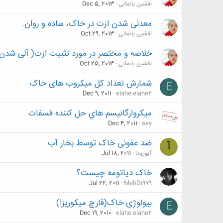
افشین باتمانی
Dec 5, 2013
معدنی شدن ازت در خاک، ساده و روان.
افشین باتمانی
Oct 29, 2013
خلاصه و مختصر در مورد تثبیت ازت( آلی شدن 
افشین باتمانی
Oct 25, 2013
شمارش تعداد کل میکروب های خاک
E
Dec 9, 2011
elahe.elahe2
ميكروارگانيسم هاي حل كننده فسفات
Dec 4, 2011
sey
ضد عفونی خاک توسط بخار آب
آ
آیورودا
Jul 18, 2011
خاک دياتومه چیست؟
Jul 22, 2011
MehD1979
بیولوژی خاک(قارچ میکوریزا)
E
Dec 19, 2010
elahe.elahe2