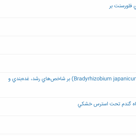
ي فلورسنت بر
اثرات متقابل باكتري‌هاي حل كننده فسفات (Bradyrhizobium japanicum) بر شاخص‌هاي رشد، غده‌بندي و
 گياه گندم تحت استرس خشكي