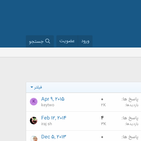
ورود
عضویت
جستجو
فیلتر
پاسخ ها
0
Apr 9, 2015
K
بازدیدها
2K
keytwo
پاسخ ها
4
Feb 12, 2014
بازدیدها
3K
iraj sh
پاسخ ها
0
Dec 5, 2013