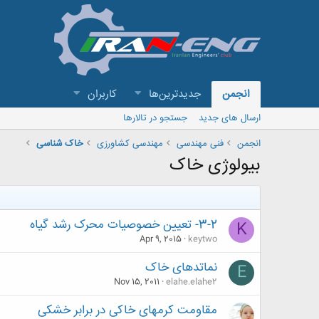
انجمن
جدیدترین‌ها
کاربران
ارسال های جدید
جستجو در تالارها
انجمن
فنی مهندسی
مهندسی کشاورزی
خاک شناسی
بیولوژی خاک
3-2- تعیین خصوصیات محرک رشد گیاه
K
Apr 9, 2015
keytwo
نماتدهای خاک
E
Nov 15, 2011
elahe.elahe2
مقاومت کرمهای خاکی در برابر خشکی