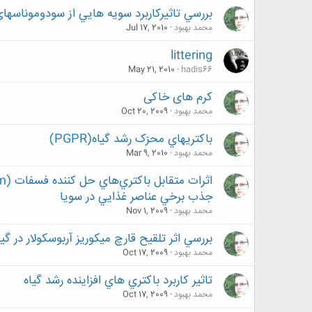
بررسي تاثيركاربرد سويه هايي از سودوموناسها
محمد بهبود
Jul 17, 2010
littering
May 21, 2010
hadis66
کرم های خاکی
محمد بهبود
Oct 20, 2009
باکتريهاي محرّک رشد گياه(PGPR)
محمد بهبود
Mar 9, 2010
جذب برخي عناصر غذايي در سويا
محمد بهبود
Nov 1, 2009
بررسي اثر تلقيح قارچ ميكوريز آربوسكولار در
محمد بهبود
Oct 17, 2009
تاثير كاربرد باكتري هاي افزاينده رشد گياه
محمد بهبود
Oct 17, 2009