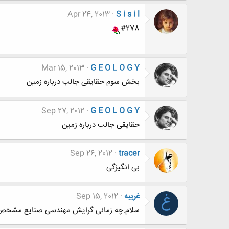
Apr 24, 2013
S i s i l
#278
Mar 15, 2013
G E O L O G Y
بخش سوم حقایقی جالب درباره زمین
Sep 27, 2012
G E O L O G Y
حقایقی جالب درباره زمین
Sep 26, 2012
tracer
بی انگیزگی
غریبه
Sep 15, 2012
غ
سلام.چه زمانی گرایش مهندسی صنایع مشخص