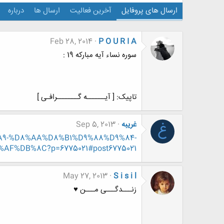
ارسال های پروفایل
آخرین فعالیت
ارسال ها
درباره
Feb 28, 2014
P O U R I A
سوره نساء آیه مبارکه 19 :
تاپیک: [ آیــــــه گـــــــرافـی ]
غریبه
Sep 5, 2013
غ
A%A9-%D8%AA%D8%B1%D9%88%D9%84-
%DB%8C?p=6775021#post6775021
May 27, 2013
S i s i l
زنـــدگـــی مـــن ♥