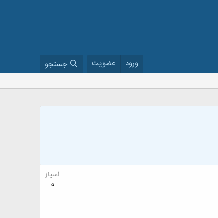
ورود
عضویت
جستجو
امتیاز
0