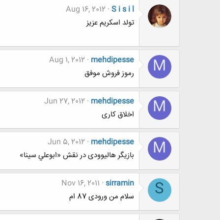
Aug 16, 2012
S i s i l
تولد اسکریم عزیز
Aug 1, 2012
mehdipesse
M
رموز فروش موفق
Jun 27, 2012
mehdipesse
M
اخلاق کاری
Jun 5, 2012
mehdipesse
M
بازیگر هالیوودی در نقش «ابوعلي سينا»
Nov 16, 2011
sirramin
S
سلام من ورودی 87 ام