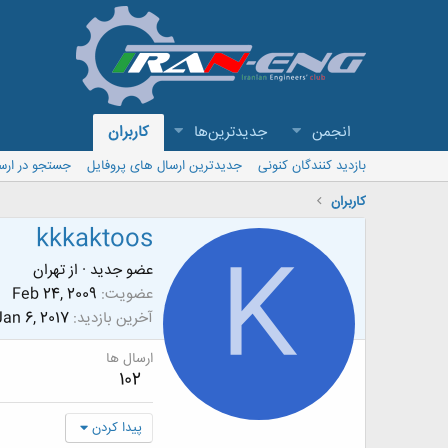
انجمن
جدیدترین‌ها
کاربران
بازدید کنندگان کنونی
جدیدترین ارسال های پروفایل
جستجو در ارس
کاربران
kkkaktoos
K
عضو جدید
·
از
تهران
عضویت
Feb 24, 2009
آخرین بازدید
Jan 6, 2017
ارسال ها
102
پیدا کردن