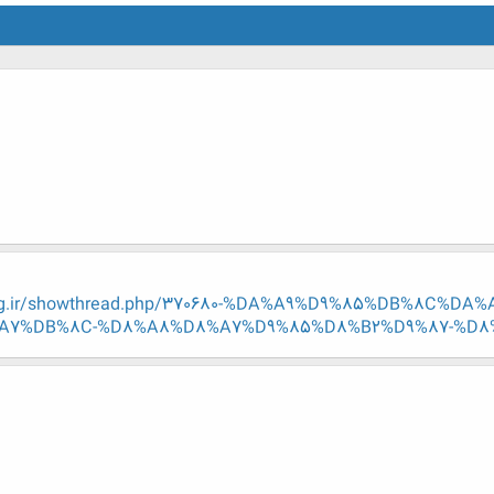
-eng.ir/showthread.php/370680-%DA%A9%D9%85%DB%8C%D
7%DB%8C-%D8%A8%D8%A7%D9%85%D8%B2%D9%87-%D8%AF