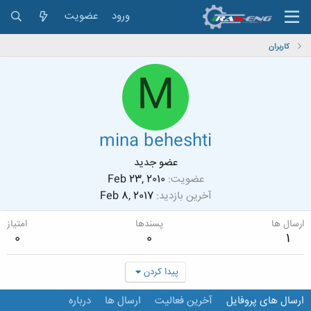
ورود
عضویت
کاربران
M
mina beheshti
عضو جدید
عضویت
Feb 23, 2010
آخرین بازدید
Feb 8, 2017
ارسال ها
پسندها
امتیاز
0
0
1
پیدا کردن
ارسال های پروفایل
آخرین فعالیت
ارسال ها
درباره