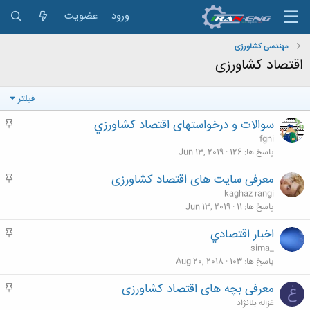
ورود
عضویت
مهندسی کشاورزی
اقتصاد کشاورزی
فیلتر
سوالات و درخواستهای اقتصاد كشاورزي
م
ه
fgni
م
پاسخ ها
126
Jun 13, 2019
معرفی سایت های اقتصاد کشاورزی
م
ه
kaghaz rangi
م
پاسخ ها
11
Jun 13, 2019
اخبار اقتصادي
م
ه
sima_
م
پاسخ ها
103
Aug 20, 2018
معرفی بچه های اقتصاد کشاورزی
م
غ
ه
غزاله بنانژاد