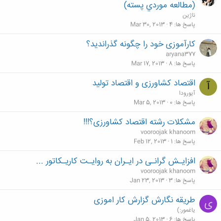
(مطالعه موردي پسته)
ناژین
پاسخ ها
4
Mar 30, 2013
کارآموزی خود را چگونه گذراندید؟
aryana377
پاسخ ها
8
Mar 17, 2013
اقتصاد کشاورزی و اقتصاد تولید
آ
آیورودا
پاسخ ها
0
Mar 5, 2013
مشکلات رشته اقتصاد کشاورزی؟!!!
vooroojak khanoom
پاسخ ها
1
Feb 12, 2013
افزایـش گرانـی در ایـران به روایـت کاریـکاتور ...
vooroojak khanoom
پاسخ ها
3
Jan 23, 2013
طریقه نگارش گزارش کار اموزی
ی
یاغمور:)
پاسخ ها
6
Jan 5, 2013