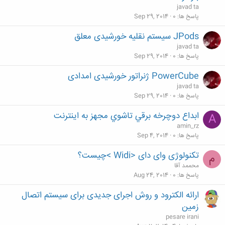
javad ta
پاسخ ها
0
Sep 29, 2014
JPods سیستم نقلیه خورشیدی معلق
javad ta
پاسخ ها
0
Sep 29, 2014
PowerCube ژنراتور خورشیدی امدادی
javad ta
پاسخ ها
0
Sep 29, 2014
ابداع دوچرخه برقي تاشوي مجهز به اينترنت
A
amin_rz
پاسخ ها
0
Sep 4, 2014
تکنولوژی وای دای <Widi >چیست؟
م
محممد آقا
پاسخ ها
0
Aug 24, 2014
ارائه الکترود و روش اجرای جدیدی برای سیستم اتصال
زمین
pesare irani