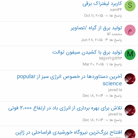
کاربرد لیفتراک برقی
S
sam44
پاسخ ها
0
Oct 11, 2015
تولید برق از گیاه /تصاویر
م
محممد آقا
پاسخ ها
3
Jun 28, 2015
تولید برق با کشیدن سیفون توالت
M
M@HY@R93
پاسخ ها
1
Mar 20, 2015
آخرین دستاوردها در خصوص انرژی سبز از popular
science
javad ta
پاسخ ها
0
Dec 18, 2014
تلاش برای بهره برداری از انرژی باد در ارتفاع 2،000 فوتی
javad ta
پاسخ ها
0
Dec 18, 2014
افتتاح بزرگ‌ترین نیروگاه خورشیدی فراساحلی در ژاپن