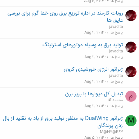
پاسخ ها
4
Aug 11, 2014
روبات كارمند در اداره توزیع برق روی خط گرم برای بررسی
عایق ها
javad ta
پاسخ ها
0
Aug 11, 2014
تولید برق به وسیله موتورهای استرلینگ
javad ta
پاسخ ها
0
Aug 11, 2014
ژنراتور انرژی خورشیدی کروی
javad ta
پاسخ ها
0
Aug 11, 2014
تبدیل کل دیوارها با پریز برق
م
محممد آقا
پاسخ ها
0
Aug 11, 2014
ژنراتور DualWing به منظور تولید برق از باد به تقلید از بال
M
زدن پرندگان
M@HY@R93
پاسخ ها
0
Aug 5, 2014