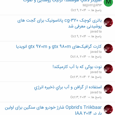
اسپیکر لامپ هوشمند؛ ترکیب روشنایی و صوت
M
M@HY@R93
پاسخ ها
0
Oct 9, 2014
باتری کوچک cg-320 پاناسونیک برای گجت های
پوشیدنی معرفی شد
javad ta
پاسخ ها
0
Oct 9, 2014
کارت گرافیک‌های gtx 980m و gtx 970m انویدیا
javad ta
پاسخ ها
0
Oct 8, 2014
نوت بوکی که با آب کارمیکند!
javad ta
پاسخ ها
2
Oct 3, 2014
استفاده از گرافن و آب براي ذخيره انرژي
javad ta
پاسخ ها
0
Oct 3, 2014
Opbrid's Trůkbaar شارژ خودرو های سنگین برای اولین
بار در IAA 2014