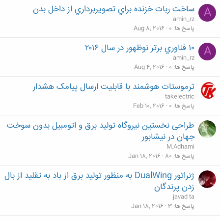
ساخت ربات خزنده براي تصويربرداري از داخل بدن
A
amin_rz
پاسخ ها
0
Aug 8, 2016
۱۰ فناوري برتر نوظهور در سال ۲۰۱۶
A
amin_rz
پاسخ ها
0
Aug 4, 2016
ترموستات هوشمند با قابلیت ارسال پیامک هشدار
takelectric
پاسخ ها
0
Feb 10, 2016
طراحی نخستین نیروگاه تولید برق و اتومبیل بدون سوخت
جهان در نیشابور
M.Adhami
پاسخ ها
80
Jan 18, 2016
ژنراتور DualWing به منظور تولید برق از باد به تقلید از بال
زدن پرندگان
javad ta
پاسخ ها
3
Jan 18, 2016