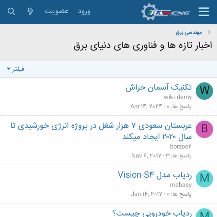
ورود
عضویت
مهندسی برق
اخبار تازه ها و فناوری های دنیای برق
فیلتر
تکنیک آسمان خراش
W
wiki-demy
پاسخ ها
0
Apr 14, 2024
عربستان سعودی ۷ هزار شغل در پروژه انرژی خورشیدی تا
B
سال ۲۰۲۰ ایجاد میکند
borzoo2
پاسخ ها
3
Nov 6, 2017
ردیاب مدل Vision-S4
M
mabasy
پاسخ ها
0
Jan 14, 2017
ردیاب خودرویی چیست؟