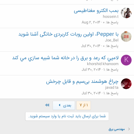
بمب الکترو مغناطیسی
hossein.t
پاسخ ها
0
Aug 2, 2014
با Pepper، اولین روبات کاربردی خانگی آشنا شوید
Joe_Bel
پاسخ ها
0
Jul 30, 2014
لامپي که رعد و برق را در خانه شما شبيه سازي مي کند
K
khorshid khanoom
پاسخ ها
1
Jul 30, 2014
چراغ هوشمند بی‌سیم و قابل چرخش
javad ta
پاسخ ها
1
Jul 30, 2014
آخر
1 از 7
بعدی
شما برای ارسال باید ثبت نام یا وارد سیستم شوید.
مهندسی برق