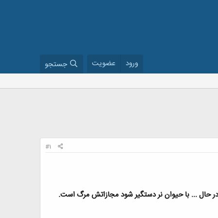
ورود
عضویت
جستجو
#1
 در حال ... با حیوان نر دستگیر شود مجازاتش مرگ است
.