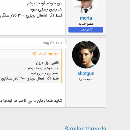
من خودم اونجا بودم
همچين چيزي نبود
فقط اگه اشغال بريزي 300 دلار سنگاپور جريمه اي كه هر دلاريشون حدود 700 تومن !
morta
عضو جدید
کاربر ممتاز
Aug 27, 2010
morta گفت:
قانون اول دروغ
من خودم اونجا بودم
shotgun
همچين چيزي نبود
فقط اگه اشغال بريزي 300 دلار سنگاپور جريمه اي كه هر دلاريشون حدود 700 تومن !
عضو جدید
شايد شما زمان دايي ناصر ها اونجا ب
Similar threads