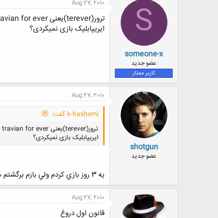
Aug 27, 2010
S
ترور(terever)یعنی travian for ever
ایریپابلیک بازی نمیکردی؟
someone-x
عضو جدید
کاربر ممتاز
Aug 27, 2010
k-hashemi گفت:
ترور(terever)یعنی travian for ever
ایریپابلیک بازی نمیکردی؟
shotgun
عضو جدید
يه 3 روز بازي كردم ولي بازم برگشتم همون تراوين.
Aug 27, 2010
قانون اول دروغ