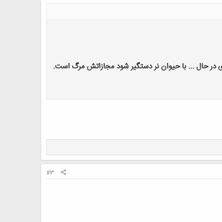
دی در حال ... با حیوان نر دستگیر شود مجازاتش مرگ است
.
می شود
.
ردان ممنوع بود. در ضمن ماموران پلیس دستور داشتند
#3