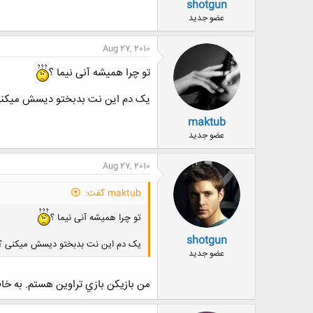
shotgun
عضو جدید
27.
در واشنگتون، وانمود کردن به 
Aug 27, 2010
28.
در منطقه کنورسویل ویسکانسین
تو چرا همیشه آنی نیما ؟
یک دم این نت بدبختو دیسش میکنی
31.
در بخش اروکای ایالت نوادا، 
maktub
عضو جدید
حالا چرا؟
Aug 27, 2010
36.
در سوئیس داشتن یک پناهگاه 
maktub گفت:
کاش من تو سوئیس زندگی می کر
تو چرا همیشه آنی نیما ؟
shotgun
یک دم این نت بدبختو دیسش میکنی ؟
عضو جدید
من بازيكن بازي تراوين هستم. به خا