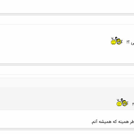
داشتن خانواده پولدار ممنوع است
.
 آمریکا، مردان در هنگام اوج لذت شهوانی (ارگاسم) همسرانشان حق تیراندا
 ؟!
بوسیدن زنان توسط مردان سبیلو ممنوع است
.
برای شهروند الزامی است
.
دم
!
طر همينه كه هميشه آنم.