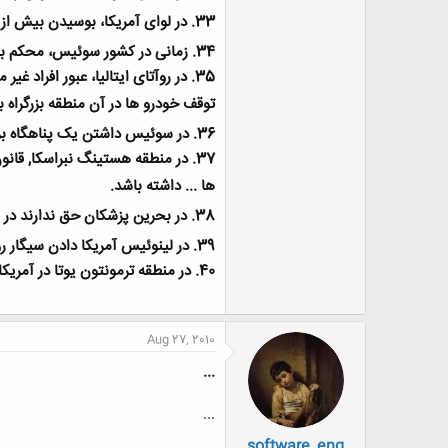
33.
در لوای آمریکا، بوسیدن بیش از 5 دقیقه مجاز نیست
34.
زمانی در کشور سوئیس، محکم ب
35.
توقف خودرو ها در آن منطقه بزرگرا
36.
در سوئیس داشتن یک پناهگاه بر
37.
در منطقه هستینگ نبراسکا, قانو
ها ... داشته باشد
.
38.
در بحرین پزشکان حق ندارند در هنن
39.
در لینوئیس آمریکا دادن سیگار 
40.
در منطقه ترمونتون یوتا در آمریکا,
Aug 27, 2010
...
...
software_eng