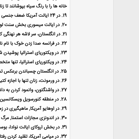
خانه ها را با رنگ سیاه بپوشانند تا ز
19.
در 24 ایالت آمریکا ضعف جنسی عامل اصلی طلاق است
20.
در ایالت میسوری بخش سنت لوئی
21.
در انگلستان، سر لاشه هر نهنگی ک
22.
در فرانسه صدا زدن خوک با نام ن
23.
در ویکتوریای استرالیا پوشیدن
24.
در ویکتوریای استرالیا، تنها متخ
25.
در انگلستان چسباندن برعکس تم
26.
در ورمونت، زنان تنها با اجازه ک
27.
در واشنگتون، وانمود کردن به دا
28.
در منطقه کنورسویل ویسکانسین آ
29.
در اوهایو آمریکا, ماهیگیری در
30.
در اندونزی مجازات استمنا, مرگ
31.
در بخش اروکای ایالت نوادا، بو
32.
در میامی آمریکا، تقلید کردن رفت