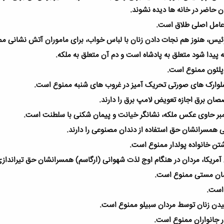
نان حاضر در خانه ها دیده نشوند
.
.
س، هنوز هم نجات دادن زنان با لباس خواب، برای ماموران آتش نشانی م
ه پیدا شود متعلق به پادشاه است و دم آن متعلق به ملکه
.
اپلئون ممنوع است
.
 شلوارک های صورتی تحریک آمیز در غروب های شنبه ممنوع است
.
صصان برق اجازه تعویض لامپ برق را دارند
.
بر حاوی عکس ملکه، نشانگر خیانت و پیمان شکنی با سلطنت است
.
تبی همسرانشان حق استفاده از دندان مصنوعی را دارند
.
شتن خانواده پولدار ممنوع است
.
مریکا، مردان در هنگام اوج لذت شهوانی (ارگاسم) همسرانشان حق تیراندازی
 زمان مستی ممنوع است
.
 است
.
سیدن زنان توسط مردان سبیلو ممنوع است
.
ار جانواران ممنوع است
.