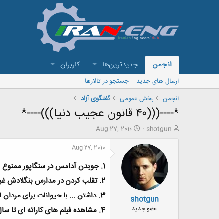
انجمن
جدیدترین‌ها
کاربران
ارسال های جدید
جستجو در تالارها
انجمن
بخش عمومی
گفتگوی آزاد
*----(((۴۰ قانون عجیب دنیا)))----*
ش
ت
Aug 27, 2010
shotgun
ر
ا
و
ر
Aug 27, 2010
ع
ی
ک
خ
1.
جویدن آدامس در سنگاپور ممنوع
ن
ش
2.
تقلب کردن در مدارس بنگلادش غیر قانونی است و افراد با
ن
ر
د
و
3.
داشتن ... با حیوانات برای مردان
shotgun
ه
ع
م
عضو جدید
4.
مشاهده فیلم های کاراته ای تا سال 79 در عراق ممنوع ب
و