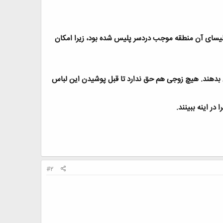
بور افراد غیر مسیحی از 20 متری کلیسا ممنوع است. اما عبور بزرگراهی از فاصله 15 متری کلیسای آن منطقه موجب دردسر پلیس شده بود، زیرا امکان
ن بدهند. هیچ زوجی هم حق ندارد تا قبل پوشیدن این لباس
 در اینه ببینند
.
#2