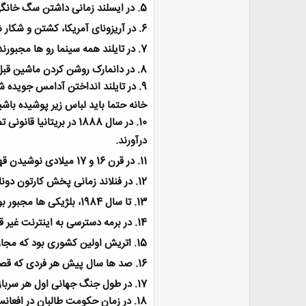
5.
در ایسلند زمانی داشتن سگ خانگ
ض
و
6.
در آریزونای آمریکا، کشتن و شکار
ع
7.
در تایلند همه سینما رو ها مجبورن
8.
در دانمارک روشن کردن ماشین قبل
9.
در تایلند انداختن آدامس جویده شده تان 500 دلار جریمه دارد و قبل 
خانه حتما باید لباس زیر پوشیده باشی
10.
در سال 1888 در بریتا
درآورند
.
11.
در قرن 16 و 17 میلادی نوشیدن قهوه در ترکیه ممنوع بود و اگر کسی در حین خوردن قهوه دستگیر می شدن، به اعدام محکوم می شد
12.
در فنلاند زمانی پخش کارتون دو
13.
تا سال 1984، بلژیکی ها مجبور بودند نام فرزندشان را از یک لیست 1500 نفری در روزهای ناپلئون بطور رندوم انتخاب کنند
14.
در برمه دسترسی به اینترنت غیر 
15.
اتریش اولین کشوری بود که مجازات مرگ ر
16.
صد ها سال پیش هر فردی که قصد
17.
در طول جنگ جهانی اول هر سرباز
18.
در زمان حکومت طالبان در افعان