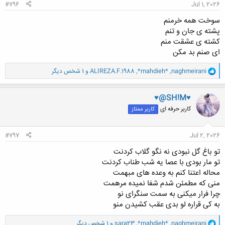
#796
Jul 1, 2026
سوخت همه خرمنم
پشته ی جان و تنم
کشته ی عشقت منم
ای صنم بد مکن
و
naghmeirani
,
*mahdieh*
,
ALIREZA.F.1988
و 1 شخص دیگر
ا
ک
ن
♥@SH!M♥
ش
کاربر حرفه ای
کاربر ممتاز
ه
ا
:
#797
Jul 2, 2026
تو باغ گل نبودی نه نگو گلاب کردنت
تو مار بودی با عصا یه شب طناب کردنت
محاله اعتنا کنم به وعده های مبهمت
منی که مطمئن شدم شفا نمیده مرهمت
چرا فرار میکنی به سمت سنگرای نو
به کی قراره لو بدی عقب کشیدن منو
و
naghmeirani
,
*mahdieh*
,
sara23
و 1 شخص دیگر