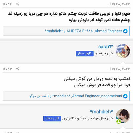
#782
Jun 28, 2026
هیچ تنها و غریبی طاقت غربت چشم هاتو نداره هر چی دریا رو زمینه قد
چشم هات نمی تونه ابر بارونی بیاره
و
Ahmad Engineer
,
ALIREZA.F.1988
و
*mahdieh*
ا
ک
ن
sara23
ش
کاربر حرفه ای
کاربر ممتاز
ه
ا
:
#783
Jun 28, 2026
امشب به قصه ی دل من گوش میکنی
فردا مرا چو قصه فراموش میکنی
و
naghmeirani
,
Ahmad Engineer
,
*mahdieh*
و 1 شخص دیگر
ا
ک
ن
*mahdieh*
ش
کاربر فعال مهندسی مواد و متالورژی ,
کاربر ممتاز
ه
ا
: