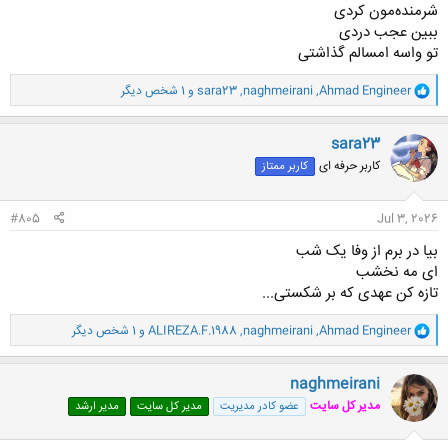
شرمنده‌مون کردی
ببین عجب دردی
تو واسه امسالم گذاشتی
و
Ahmad Engineer
,
naghmeirani
,
sara23
و 1 شخص دیگر
ا
ک
ن
sara23
ش
کاربر حرفه ای
کاربر ممتاز
ه
ا
:
#805
Jul 3, 2026
بیا در برم از وفا یک شب
ای مه نخشب
تازه کن عهدی که بر شکستی...
و
Ahmad Engineer
,
naghmeirani
,
ALIREZA.F.1988
و 1 شخص دیگر
ا
ک
ن
naghmeirani
ش
مدیر کل سایت
عضو کادر مدیریت
مدیر کل سایت
مدیر ارشد
ه
ا
: