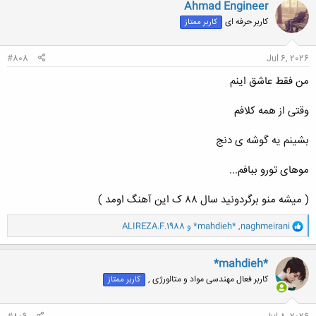
ن
Ahmad Engineer
ش
کاربر حرفه ای
کاربر ممتاز
ه
ا
:
#808
Jul 6, 2026
من فقط عاشق اینم
وقتی از همه کلافم
بشینم یه گوشه ی دنج
موهای تورو ببافم...
( میشه منو برگردونید سال ۸۸ ک این آهنگ اومد )
و
naghmeirani
,
*mahdieh*
و
ALIREZA.F.1988
ا
ک
ن
*mahdieh*
ش
کاربر فعال مهندسی مواد و متالورژی ,
کاربر ممتاز
ه
ا
: