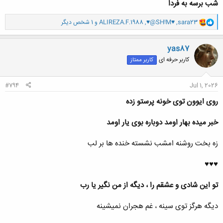
شب برسه به فردا
و
sara23
,
♥@SH!M♥
,
ALIREZA.F.1988
و 1 شخص دیگر
ا
ک
ن
yas87
ش
کاربر حرفه ای
کاربر ممتاز
ه
ا
:
#794
Jul 1, 2026
روی ایوون توی خونه پرستو زده
خبر میده بهار اومد دوباره بوی یار اومد
زه بخت روشنه امشب نشسته خنده ها بر لب
♥♥♥
تو این شادی و عشقم را ، دیگه از من نگیر یا رب
دیگه هرگز توی سینه ، غم هجران نمیشینه