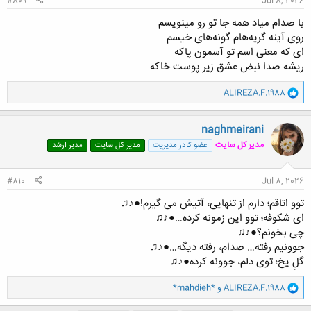
#809
Jul 8, 2026
با صدام میاد همه جا تو رو مینویسم
روی آینه گریه‌هام گونه‌های خیسم
ای که معنی اسم تو آسمون پاکه
ریشه صدا نبض عشق زیر پوست خاکه
و
ALIREZA.F.1988
ا
ک
ن
naghmeirani
ش
مدیر کل سایت
عضو کادر مدیریت
مدیر کل سایت
مدیر ارشد
ه
ا
:
#810
Jul 8, 2026
توو اتاقم؛ دارم از تنهایی، آتیش می گیرم!●♪♫
ای شکوفه؛ توو این زمونه کرده…●♪♫
چی بخونم؟●♪♫
جوونیم رفته… صدام، رفته دیگه…●♪♫
گلِ یخ؛ توی دلم، جوونه کرده●♪♫
و
ALIREZA.F.1988
و
*mahdieh*
ا
ک