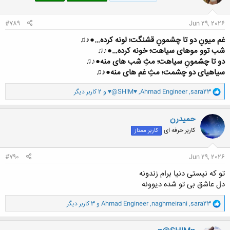
ا
:
#789
Jun 29, 2026
غم میونِ دو تا چشمونِ قشنگت؛ لونه کرده…●♪♫
شب توو موهای سیاهت؛ خونه کرده…●♪♫
دو تا چشمونِ سیاهت؛ مثِ شب های منه●♪♫
سیاهیای دو چشمت؛ مثِ غم های منه●♪♫
و
sara23
,
Ahmad Engineer
,
♥@SH!M♥
و 2 کاربر دیگر
ا
ک
ن
حميدرن
ش
کاربر حرفه ای
کاربر ممتاز
ه
ا
:
#790
Jun 29, 2026
تو که نیستی دنیا برام زندونه
دل عاشق بی تو شده دیوونه
و
sara23
,
naghmeirani
,
Ahmad Engineer
و 3 کاربر دیگر
ا
ک
ن