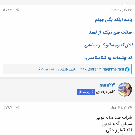
:
#786
Jun 28, 2026
واسه اینکه بگی جونم
صدات هی میکنم از قصد
اهل کدوم سالو کدوم ماهی
که چشمات یه شناسنامس...
و
naghmeirani
,
sara23
,
ALIREZA.F.1988
و 1 شخص دیگر
ا
ک
ن
sara23
ش
کاربر حرفه ای
کاربر ممتاز
ه
ا
:
#787
Jun 29, 2026
شراب صد ساله تویی
سرخی آلاله تویی
اگه قمار زندگی