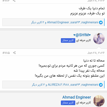
#784
Jun 28, 2026
تمام دنیا یک طرف
تو یک طرف، عزیزم عزیزم
و
naghmeirani
,
sara23
,
Ahmad Engineer
و 2 کاربر دیگر
ا
ک
ن
♥@SH!M♥
ش
کاربر حرفه ای
کاربر ممتاز
ه
ا
:
#785
Jun 28, 2026
محاله تا ته دنیا
کسی جوری که من هر ثانیه مردم برای تو،بمیره!
محاله یک نفر پیدا شه
این عشقو بتونه یک نفس از لحظه های من بگیره!
و
naghmeirani
,
sara23
,
ALIREZA.F.1988
و 2 کاربر دیگر
ا
ک
ن
Ahmad Engineer
ش
کاربر حرفه ای
کاربر ممتاز
ه
ا