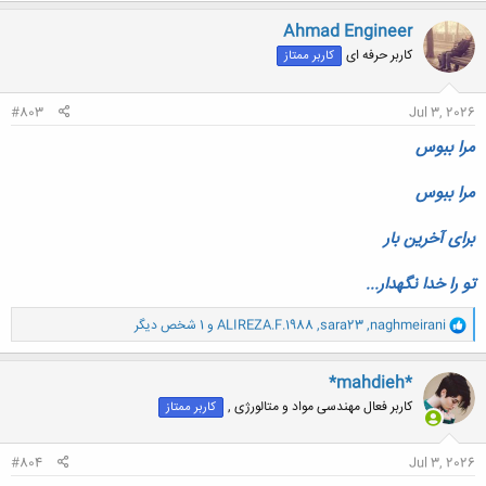
ک
ن
Ahmad Engineer
ش
کاربر حرفه ای
کاربر ممتاز
ه
ا
:
#803
Jul 3, 2026
مرا ببوس
مرا ببوس
برای آخرین بار
تو را خدا نگهدار...
و
naghmeirani
,
sara23
,
ALIREZA.F.1988
و 1 شخص دیگر
ا
ک
ن
*mahdieh*
ش
کاربر فعال مهندسی مواد و متالورژی ,
کاربر ممتاز
ه
ا
:
#804
Jul 3, 2026