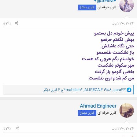
♥@SH!M♥
ش
کاربر حرفه ای
کاربر ممتاز
ه
ا
:
#791
Jun 30, 2026
پیش خودم دل بستمو
بهش نگفتم حرفمو
حتی نگاه عاشقش
باز نشکست طلسممو
خواستم بگم هرچی که هست
مهر سکوتم نشکست
بغضی گلومو باز گرفت
من کم شدم اون ننشست
و
sara23
,
ALIREZA.F.1988
,
*mahdieh*
و 2 کاربر دیگر
ا
ک
ن
Ahmad Engineer
ش
کاربر حرفه ای
کاربر ممتاز
ه
ا
:
#792
Jun 30, 2026