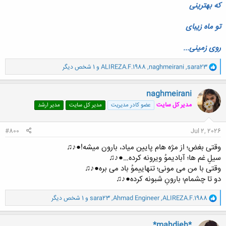
که بهترینی
تو ماه زیبای
روی زمینی...
و
sara23
,
naghmeirani
,
ALIREZA.F.1988
و 1 شخص دیگر
ا
ک
ن
naghmeirani
ش
مدیر کل سایت
عضو کادر مدیریت
مدیر کل سایت
مدیر ارشد
ه
ا
:
#800
Jul 2, 2026
وقتی بغض؛ از مژه هام پایین میاد، بارون میشه!●♪♫
سیلِ غم ها؛ آبادیموُ ویرونه کرده…●♪♫
وقتی با من می مونی؛ تنهاییموُ باد می بره●♪♫
دو تا چشمام؛ بارونِ شبونه کرده●♪♫
و
ALIREZA.F.1988
,
Ahmad Engineer
,
sara23
و 1 شخص دیگر
ا
ک
ن
*mahdieh*