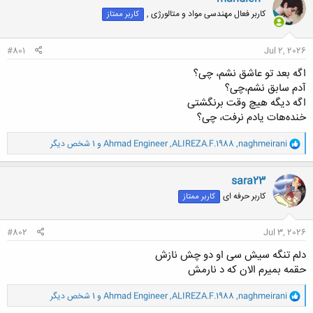
ش
کاربر فعال مهندسی مواد و متالورژی ,
کاربر ممتاز
ه
ا
:
#801
Jul 2, 2026
اگه بعد تو عاشق نشم، چی؟
آدم سابق نشم،چی؟
اگه دیگه هیچ وقت برنگشتی
خنده‌هات یادم نرفت، چی؟
و
naghmeirani
,
ALIREZA.F.1988
,
Ahmad Engineer
و 1 شخص دیگر
ا
ک
ن
sara23
ش
کاربر حرفه ای
کاربر ممتاز
ه
ا
:
#802
Jul 3, 2026
دلم تنگه سیش سی او دو چش نازش
حقمه بمیرم الان که د نارمش
و
naghmeirani
,
ALIREZA.F.1988
,
Ahmad Engineer
و 1 شخص دیگر
ا