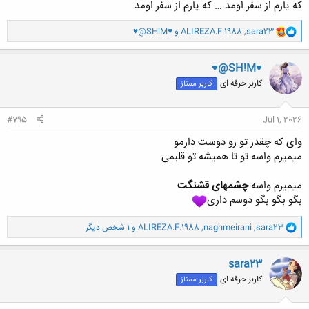
که یارم از سفر اومد … که یارم از سفر اومد
و
sara23
,
ALIREZA.F.1988
و
♥@SH!M♥
ا
ک
ن
♥@SH!M♥
ش
کاربر حرفه ای
کاربر ممتاز
ه
ا
:
#795
Jul 1, 2026
وای که چقدر تو رو دوست دارمو
میمیرم واسه تو تا همیشه تو قلبمی
میمیرم واسه
چشمهای قشنگت
بگو بگو بگو دوسم داری
و
sara23
,
naghmeirani
,
ALIREZA.F.1988
و 1 شخص دیگر
ا
ک
ن
sara23
ش
کاربر حرفه ای
کاربر ممتاز
ه
ا
: