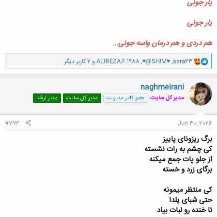
یار جونی
یار جونی
هم دردی و هم درمان واسه جونی...
و
sara23
,
♥@SH!M♥
,
ALIREZA.F.1988
و 2 کاربر دیگر
ا
ک
ن
naghmeirani
ش
مدیر کل سایت
عضو کادر مدیریت
مدیر کل سایت
مدیر ارشد
ه
ا
:
#793
Jun 30, 2026
برگ ریزونای پاییز
کی چشم به رات نشسته
از جلو پات جمع میکنه
برگای زرد و خسته
کی منتظر میمونه
حتی شبای یلدا
تا خنده رو لبات بیاد