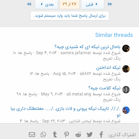
ن
اول
آخر
27 از 29
قبلی
بعدی
ش
ه
برای ارسال پاسخ شما باید وارد سیستم شوید.
ا
:
Similar threads
باحال ترین تیکه ای که شنیدی چیه؟
شروع شده توسط samira jafarivar
Sep 4, 2014
پاسخ ها: 10
زنگ تفريح
تیکه انداختن
شروع شده توسط ali872
Aug 15, 2014
پاسخ ها: 12
زنگ تفريح
تیکه کلامت چیه؟
شروع شده توسط ali.metal.eng
May 9, 2014
پاسخ ها: 98
زنگ تفريح
././/. تاپیک تیکه پرونی و لات بازی../..... معئتطلک داری بیا
تو
شروع شده توسط لیختن اشتاین
Sep 26, 2013
پاسخ ها: 4
زنگ تفريح
فیسبوک
تویتر
Reddit
Pinterest
Tumblr
ایمیل
WhatsApp
اشتراک گذاری:
سرانجام تیکه انداختن به دختر مردم