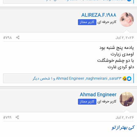
ا
ک
ن
ALIREZA.F.1988
ش
کاربر حرفه ای
کاربر ممتاز
ه
ا
:
#798
Jul 2, 2026
یادمه پنج شنبه بود
اومدی زیارت
با دو چشم خوشگلت
دلو کردی غارت
و
sara23
,
naghmeirani
,
Ahmad Engineer
و 1 شخص دیگر
ا
ک
ن
Ahmad Engineer
ش
کاربر حرفه ای
کاربر ممتاز
ه
ا
:
#799
Jul 2, 2026
کی بهتر از تو