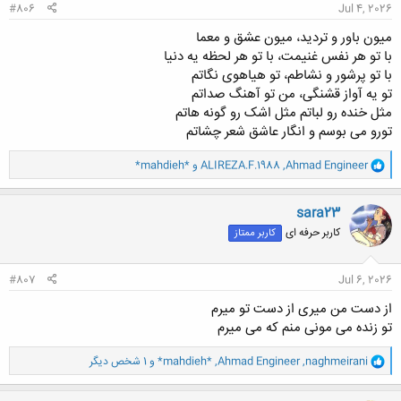
#806
Jul 4, 2026
میون باور و تردید، میون عشق و معما
با تو هر نفس غنیمت، با تو هر لحظه یه دنیا
با تو پرشور و نشاطم، تو هیاهوی نگاتم
تو یه آواز قشنگی، من تو آهنگ صداتم
مثل خنده رو لباتم مثل اشک رو گونه هاتم
تورو می بوسم و انگار عاشق شعر چشاتم
و
Ahmad Engineer
,
ALIREZA.F.1988
و
*mahdieh*
ا
ک
ن
sara23
ش
کاربر حرفه ای
کاربر ممتاز
ه
ا
:
#807
Jul 6, 2026
از دست من میری از دست تو میرم
تو زنده می مونی منم که می میرم
و
naghmeirani
,
Ahmad Engineer
,
*mahdieh*
و 1 شخص دیگر
ا
ک