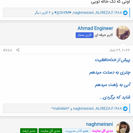
اونی که تک خاله تویی
و
ALIREZA.F.1988
,
naghmeirani
,
♥@SH!M♥
و 2 کاربر دیگر
ا
ک
ن
Ahmad Engineer
ش
کاربر حرفه ای
کاربر ممتاز
ه
ا
:
#788
Jun 29, 2026
پیش از خداحافظیت
چتری به دستت میدهم
آبی به راهت میدهم
شاید که برگردی...
و
ALIREZA.F.1988
,
naghmeirani
و
*mahdieh*
ا
ک
ن
naghmeirani
ش
مدیر کل سایت
عضو کادر مدیریت
مدیر کل سایت
مدیر ارشد
ه