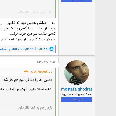
بازم راجع به شما نظر دادم
نمی دونم چرا بازم همون سوالو دارم می
بله... اصلش همین بود که گفتین...
من نظر بده ... و یا کسی پشت سر من
من تمام وقتمو گذاشتم واسه نظر دادن ر
کسی پشت سر من حرف نزند..
نمی تونم مشکلات خودم رو ببینم و برای ا
من در مورد کسی نظر نمیدهم تا کسی د
و
Sogol1681
,
sage007
,
asaly
و 1 شخص دیگر
ا
ک
ن
May 25, 2012
ش
ه
mand007 گفت:
ا
:
ممنون تقریبا مشکل دوم هم حل شد
mostafa ghodrat
بنظرم اصلش این اخرش بود اما مقدماتش
همکار مدیر مهندسی برق
کاربر ممتاز
بازم راجع به شما نظر دادم