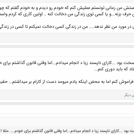
 پرسم اما الان دنبال جوابشم (جواب دادی اما چطور عملیش کنم)
راستش من زمانی تونستم عملیش کنم که خودم رو دیدم و به خودم گفتم که 
اجع به هر چیزی بجز خودم دارم دیوانه میشم از این حیث
 حرف بزنه...و یا کسی توی زندگی من دخالت کنه .. اولین کاری که کردم واس
نها راه حل پیدا کنم
ر مورد من نظر ندهد.... من در زندگی کسی دخالت نمیکنم تا کسی در زندگی م
ت بود ...کارای ناپسند زیا د انجام میدادم...اما وقتی قانون گذاشتم برای خ
اد که باید دوری کنم...
موش کنم اما به محض اینکه یادم میومد دست از کارام بر میداشتم... حقیقت
ود ...کارای ناپسند زیا د انجام میدادم...اما وقتی قانون گذاشتم برای خودم.... مثلا 