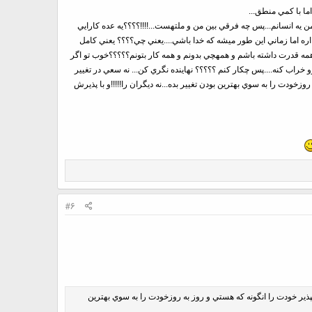
ما با کمي منطق...
 يه انسانم...پس چه فرقي بين من و ملتهست...!!!!؟؟؟؟يه عده کارايي
 اره اما زماني اين طور ميشه که خدا باشي....يعني چي؟؟؟؟ يعني کامل
 اين همه قدرت داشته باشم و همهچي بدونم و همه کار بتونم؟؟؟؟؟خوب تو اگر
خراب کنه....پس چکار کنم ؟؟؟؟؟ نهاينده نگري کن... نه سعي در تغيير
زخودت را به سوي بهترين بودن تغيير بده...نه ديگران را!!!!!و با پذيرش
#6
بپذير خودت را انگونه که هستي و روز به روزخودت را به سوي بهترين