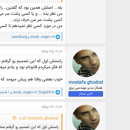
نمی دونم چرا بازم همون سوالو دارم می
بله... اصلش همین بود که گفتین...
من تمام وقتمو گذاشتم واسه نظر دادن ر
من نظر بده ... و یا کسی پشت سر من
نمی تونم مشکلات خودم رو ببینم و برای ا
کسی پشت سر من حرف نزند..
من در مورد کسی نظر نمیدهم تا کسی د
و
sage007
,
asaly
و
uraniburg
ا
ک
ن
May 25, 2012
ش
ه
راستش اول که این تصمیم رو گرفتم سخ
ا
که فکر میکردم قانونام بود و یادم میفت
:
خوب بعضی وقتا هم پیش میومد که فرا
mostafa ghodrat
همکار مدیر مهندسی برق
و
Sogol1681
,
sage007
,
asaly
و 1 شخص دیگر
کاربر ممتاز
ا
ک
ن
May 26, 2012
ش
ه
mostafa ghodrat گفت:
ا
:
راستش اول که این تصمیم رو گرفتم سخت ب