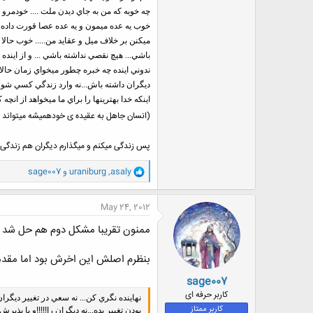
چه خوبه که من به جاي ديدن ملت .... خودمرو 
خوب يه عده ميمون و يه عده عصا قورت داده..
ميکنن بر خلاف ميل و عقايد من..... خوب حالا
باشي... هيچ نقصي نداشته باشي ... و از اينده
ندوني اينده چه خبره چطور ميخواي زمان حالا
ديگران داشته باش...نه وارد زندگي کسي شو....
اينکه خدا بهترينها را براي ما ميخواهد از انچ
(انسان جاهل به عقیده ی خودهمیشه میتواند و
پس زندگی میکنم و میگذارم دیگران هم زندگی کن
و
asaly
,
uraniburg
و
sage007
ا
ک
ن
May 24, 2012
ش
ه
ممنون تقریبا مشکل دوم هم حل شد
ا
:
بنظرم اصلش این اخرش بود اما مقدم
sage007
کاربر حرفه ای
نهاينده نگري کن... نه سعي در تغيير ديگرا
کاربر ممتاز
بودن تغيير بده...نه ديگران را!!!!!و با پذير