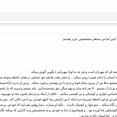
نين اما من منتظر متخصصين عزيز هستم
بچه اي که مهربان است و هر چه به او(با مهرباني ) بگويي گوش ميکند.
 انسان را دچار تغيير دروني ميکند ... و خيلي وقت ها هم خود شخص در همان لحظه متوجه نميشو
شود.مثلا من از بيرون ميام خونه و پدرم با من بهتندي برخورد ميکنه... و من از پدرم ناراحتميشم
ميکنه کهحس استرس پاهامو ميلرزونه ...ميرم تو پارک بشينم... 4 نفر ادم ميان و بهم ميگن حق نشستننداري...
.احساس خواري و کوچيکي و بي اهميتي ميکنم ... غافل از اينکه پدرم مثل همون بچه ي مهربو
مغزش تو اون لحظه نميرسه جز اينکه با من ارامش پيدا کنهو خودش رو با من خالي کنه...پس پدر 
کوچيکش غذا اورده بود....
و هیچکدوم از اینا به خودش و به شخصیتش و به کارایی که میکنه نگاه نک
. اما انسان ذاتا بد نداريم...