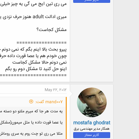
می ری تین ایج می گی یه چیز خیلی ع
ض
و
ع
میری ادالت adult هنوز حرف نزدی یه کلماتی میشنوی (حالو خودتو اسطوره ی فحش و.... اینا می دونستیا) کپ می کنی از بس کلفت صحبت می کنن
مشکل کجاست؟
==================
پیرو بحث بالا اینم بگم که نمی دونم 
چون خودم هم یا عصا قورت داده حرف م
نمی دونم حالا مشکل کجاست
اینو حل کنید تا مشکل دوم رو بگم
========================
May 22, 2012
mand007 گفت:
یه مدت هر جا که میرم ملتو دو دسته می
mostafa ghodrat
یا عصا قورت داده یا مثل میمون(مشکل ا
همکار مدیر مهندسی برق
مثلا می ری تو چت روم یه سری روماش
کاربر ممتاز