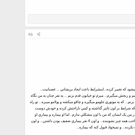
#5
د که تغيير کرده...اينشرايط باعث ايجاد پريشاني ... عصبانيت...
 و رنجش ميگيرم... ميرم تو خيابون قدم بزنم ... يه نفر چنان به من نگاه
بلند ميشم و ميرم که باز قدم بزنم... که يه موتوري جلومو ميگيره و چاقو ميکشه و پولامو ميبره... تو راه
نه که شرايط بر اون تاثير گذاشته و کمي ناراحتش کرده و خودش دوست
من يک انسان که من با اون مشکلي ندارم.. اما او بيماره و بيماري او
احساسي عمل کردنشه...واون کسي که به من نگاه ميکنه ... منو خوار و کوچيک نکرده ... بلکه او بيماره...بيماريهاون هم اينه که خودش رو صاحب همه چيز نشونبده... و اون 4 نفر بيماري ضعيف بودن داشتن... و اون
رده... و نمیخواد قبول کنه که بیماره...