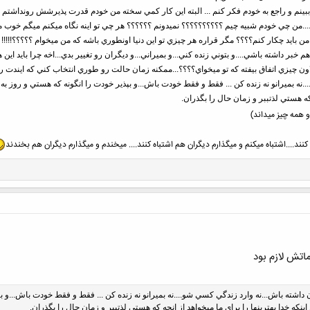
ببينم و راجع به خودم فکر کنم ... البته اين کار کمي سخته من خودم قدرت پذيرشش رونداشتم ا
..من چي خودم شبيه چيم ؟؟؟؟؟؟؟؟؟؟ نميدونم ؟؟؟؟؟؟ هر چي تو اينه نگاه ميکنم ميگم خوب من
 من بايد چکار کنم؟؟؟؟ مگر قراره هر چيزي تو اين دنيا اونطوري باشه که من ميخوام ؟؟؟؟؟!!!!!
 هم خبر داشته باشي....و بتوني زنده کني...و بميراني...و ديگران رو تغيير بدي...اخه چرا بايد
ون چيزي اتفاق بيفته که تو ميخواي؟؟؟؟...ممکنه زمان حالت رو طوري انتخاب کني که ايندت رو 
نه بميرانو نه زنده کن ... فقط و فقط خودت باش...و بپذير خودت را انگونه که هستي و روز به رو
ه که هستي لذتببر و زمان حال را بگذران.
 همه چیز میداند)
ند....اشتباه میکنم و میگذارم دیگران هم اشتباه کنند.... میخندم و میگذارم دیگران هم بخندند
اتش لازم بود
ن داشته باش...نه وارد زندگي کسي شو....نه بميرانو نه زنده کن ... فقط و فقط خودت باش...و 
ش اينکه خدا بهترينها را براي ما ميخواهد از انچه که هستي لذتببر و زمان حال را بگذران.