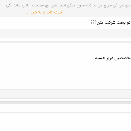
ی می گی سریع می ندازنت بیرون میگن اینجا تین ایج هست و اینا رو نباید بگی
کلیک کنید تا باز شود...
 تو بحث شرکت کنن؟؟؟
دم از اینا یاد گرفتم یا آموزه های من باعث شده اینجوری برداشت کنم
نم (حالا نه به اون شدت) یا بدجور (حالا نه به اون صورت)
متخصصین عزیز هستم