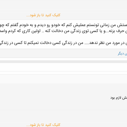
کلیک کنید تا باز شود...
 پرسم اما الان دنبال جوابشم (جواب دادی اما چطور عملیش کنم)
راستش من زمانی تونستم عملیش کنم که خودو رو دیدم و به خودم گفتم که 
 حرف بزنه...و یا کسی توی زندگی من دخالت کنه .. اولین کاری که کردم واس
اجع به هر چیزی بجز خودم دارم دیوانه میشم از این حیث
نها راه حل پیدا کنم
ر مورد من نظر ندهد.... من در زندگی کسی دخالت نمیکنم تا کسی در زندگی م
 لازم بود
کلیک کنید تا باز شود...