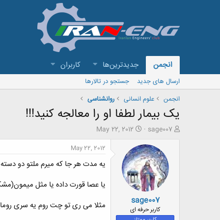
انجمن
جدیدترین‌ها
کاربران
ارسال های جدید
جستجو در تالارها
انجمن
علوم انسانی
روانشناسی
یک بیمار لطفا او را معالجه کنید!!!
ش
ت
May 22, 2012
sage007
ر
ا
و
ر
May 22, 2012
ع
ی
یه مدت هر جا که میرم ملتو دو دسته 
ک
خ
ن
ش
ن
ر
یا عصا قورت داده یا مثل میمون(مشکل
د
و
sage007
ه
ع
مثلا می ری تو چت روم یه سری روم
م
کاربر حرفه ای
و
کاربر ممتاز