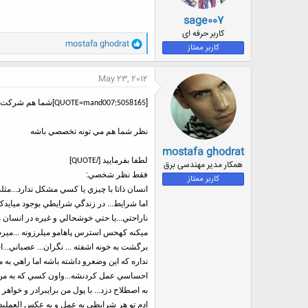
sage007
کاربر حرفه ای
و
mostafa ghodrat
کاربر ممتاز
ا
ک
ن
May 23, 2012
ش
ه
[
]شما هم شرکت ک
QUOTE=mand007;5058165
ا
:
نظر شما هم مي تونه تخصصي باشه
mostafa ghodrat
لطفا بفرماييد [/
]
QUOTE
همکار مدیر مهندسی برق
فقط نظر شخصي:
کاربر ممتاز
انسان ذاتا با چيزي يا کسي مشکل ندارد...مثل
اما شرايط... در زندگي شرايطي بوجود ميايدکه
ناراحتي...يا حتي خوشحالي و غيره در انسان مي
برگشت به خونه اشفته ... نگران... عصباني..
نداره که اين وضعرو داشته باشه اما راهي به 
به اصطلاح دزد... با پول من برايبرادر و خواهر 
ادم تو هر شرايطي يه عمل و يه عکس العمليداره..