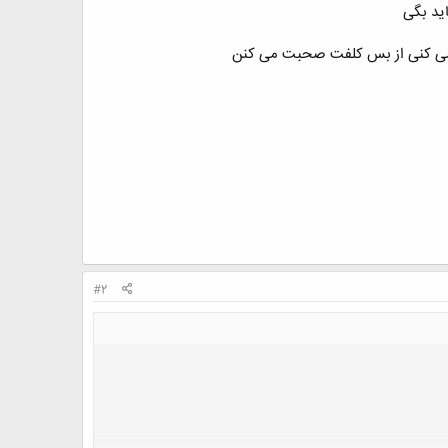
ید بگی
#2