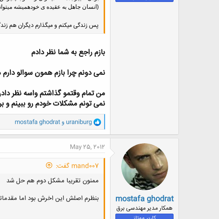
(انسان جاهل به عقیده ی خودهمیشه میتواند
پس زندگی میکنم و میگذارم دیگران هم زندگی 
بازم راجع به شما نظر دادم
نمی دونم چرا بازم همون سوالو دارم 
من تمام وقتمو گذاشتم واسه نظر داد
نمی تونم مشکلات خودم رو ببینم و برا
و
uraniburg
و
mostafa ghodrat
ا
ک
ن
May 25, 2012
ش
ه
mand007 گفت:
ا
:
ممنون تقریبا مشکل دوم هم حل شد
mostafa ghodrat
بنظرم اصلش این اخرش بود اما مقدماتش
همکار مدیر مهندسی برق
کاربر ممتاز