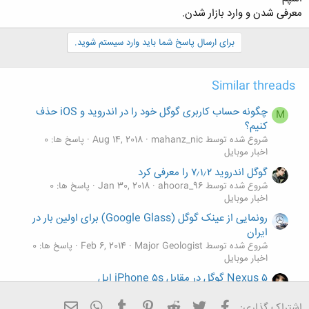
معرفی شدن و وارد بازار شدن.
برای ارسال پاسخ شما باید وارد سیستم شوید.
Similar threads
چگونه حساب کاربری گوگل خود را در اندروید و iOS حذف
M
کنیم؟
شروع شده توسط mahanz_nic
Aug 14, 2018
پاسخ ها: 0
اخبار موبایل
گوگل اندروید ۷٫۱٫۲ را معرفی کرد
شروع شده توسط ahoora_96
Jan 30, 2018
پاسخ ها: 0
اخبار موبایل
رونمایی از عینک گوگل (Google Glass) برای اولین بار در
ایران
شروع شده توسط Major Geologist
Feb 6, 2014
پاسخ ها: 0
اخبار موبایل
Nexus ۵ گوگل در مقابل iPhone ۵s اپل
شروع شده توسط m roz
Jan 17, 2014
پاسخ ها: 0
اخبار موبایل
فیسبوک
تویتر
Reddit
Pinterest
Tumblr
ایمیل
WhatsApp
اشتراک گذاری: