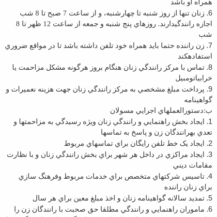
همراه او باشد
6.
زنان تنها از روز شنبه تا چهارشنبه، و از ساعت 7 صبح تا 8 شب
اجازه رانندگي
دارند. روزهاي پنج شنبه و جمعه از ساعت 12 ظهر تا 8
شب
7.
زن راننده حتما بايد همراه خود تلفن داشته باشد تا در مواقع ضروري
استفاده
کند
8.
تماس با مرکز رانندگي زنان هنگام بروز هرگونه مشکل مزاحمت يا
خرابي
اتومبيل
9.
پرداخت مبلغ مشخصي به مرکز رانندگي زنان جهت هزينه نعميرات و
گواهينامه
ب:دستورالعملهاي اجرايي مسولان
1.
ايجاد بخش راهنمايي و رانندگي زنان ويژه رسيدگي به مزاحمتها و
تعدي به
رانندگان زن و پاسخ به تماسها
2.
ايجاد يک خط تلفن رايگان براي تماسهاي مربوط
3.
ايجاد مراکزي در داخل هر شهر براي بخش رانندگي زنان و با نظارت
مقامات ديني
4.
تاسيس شرکتهاي متخصص براي خدمات مربوط وفرهنگ سازي
براي زنان راننده
5.
تمديد سالانه گواهينامه زنان و اخذ مبلغ معين براي هر سال
6.
ماموران راهنمايي و رانندگي مطلقا حق صحبت با رانندگان زن را