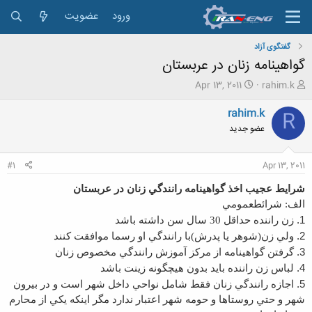
ورود
عضویت
گفتگوی آزاد
گواهینامه زنان در عربستان
ش
ت
Apr 13, 2011
rahim.k
ر
ا
و
ر
rahim.k
R
ع
ی
عضو جدید
ک
خ
ن
ش
ن
ر
#1
Apr 13, 2011
د
و
ه
ع
شرايط عجيب اخذ گواهينامه رانندگي زنان در عربستان
م
الف: شرائط
عمومي
و
1.
زن راننده حداقل 30 سال سن داشته باشد
ض
و
2.
ولي زن(شوهر يا پدرش)با رانندگي او رسما موافقت کنند
ع
3.
گرفتن گواهينامه از مرکز آموزش رانندگي مخصوص زنان
4.
لباس زن راننده بايد بدون هيچگونه زينت باشد
5.
اجازه رانندگي زنان فقط شامل نواحي داخل شهر است و در بيرون
شهر و حتي روستا
ها و حومه شهر اعتبار ندارد مگر اينکه يکي از محارم