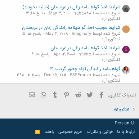
شرایط اخذ گواهینامه زنان در عربستان (جالبه بخونید)
شروع شده توسط saba888
May 3, 2010
پاسخ ها: 3
گفتگوی آزاد
شرایط عجیب اخذ گواهینامه رانندگی زنان در عربستان
I
شروع شده توسط Imaginary
May 11, 2008
پاسخ ها: 15
گفتگوی آزاد
شرایط اخذ گواهینامه زنان در عربستان
S
شروع شده توسط shinto
Apr 12, 2008
پاسخ ها: 6
گفتگوی آزاد
گواهینامه رانندگی تونو چطور گرفتید ؟!
شروع شده توسط ESPEranza
Dec 25, 2011
پاسخ ها: 398
گفتگوی آزاد
آزمون اخذ گواهینامه تخصصی ازدواج!!!
M
فیسبوک
تویتر
Reddit
Pinterest
Tumblr
ایمیل
WhatsApp
اشتراک گذاری:
شروع شده توسط M.AYDIN
Oct 13, 2010
پاسخ ها: 3
گفتگوی آزاد
گفتگوی آزاد
Persian
ارتباط با ما
قوانین و مقرّرات
حریم خصوصی
راهنما
R
S