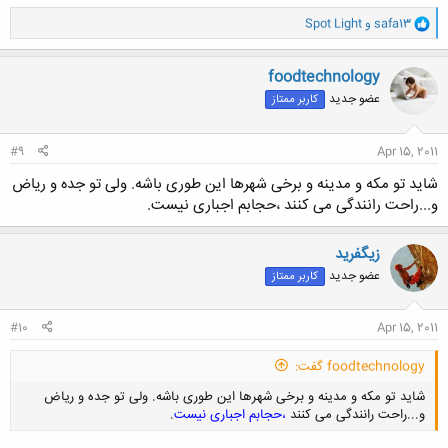
و
safa13
و
Spot Light
ا
ک
ن
foodtechnology
ش
عضو جدید
کاربر ممتاز
ه
ا
:
#9
Apr 15, 2011
شاید تو مکه و مدینه و برخی شهرها این طوری باشه. ولی تو جده و ریاض
و...راحت رانندگی می کنند ،حجابم اجباری نیست.
زيگفريد
عضو جدید
کاربر ممتاز
#10
Apr 15, 2011
foodtechnology گفت:
شاید تو مکه و مدینه و برخی شهرها این طوری باشه. ولی تو جده و ریاض
و...راحت رانندگی می کنند
،حجابم اجباری نیست
.