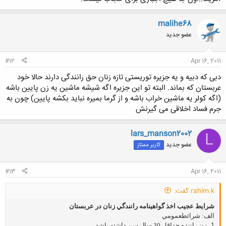
malihe68
عضو جدید
#12
Apr 16, 2011
دبی که دبیه و یه جزیره توریستی تازه زنان حق رانندگی دارند حالا خود
عربستان که بماند. البته تو این جزیره اگه شیشه ماشین یه زن پایین باشه
(اگه کولر یه ماشین خراب باشه و از گرما بمیره نباید بکشه پایین) چون به
جرم فساد اخلاقی می گیرنش
lars_manson2002
L
عضو جدید
کاربر ممتاز
#13
Apr 16, 2011
rahim.k گفت:
شرايط عجيب اخذ گواهينامه رانندگي زنان در عربستان
الف: شرائط
عمومي
1.
زن راننده حداقل 30 سال سن داشته باشد