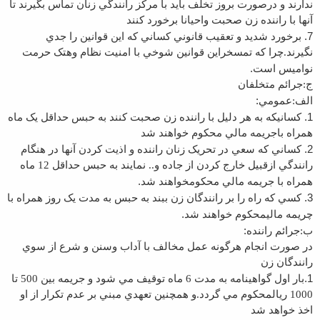
ندارند و در
صورت بروز تخلف بايد با مرکز رانندگي زنان تماس بگيرند تا
آنها با راننده زن صحبت و
احيانا برخورد کنند
7.
برخورد شديد و تعقيب قانوني کساني که اين قوانين را جدي
نگيرند.چرا که تمسخر
اين قوانين شوخي با امنيت نظام وهتک حرمت
.
نواميس است
ج:جرائم متخلفان
:
الف:عمومي
1.
کسانيکه به هر دليل با راننده زن صحبت کنند به حبس حداقل يک ماه
همراه با
جريمه مالي محکوم خواهند شد
2.
کساني که سعي در تحريک زنان راننده و اذيت کردن آنها در هنگام
رانندگي از
قبيل خارج کردن از جاده و.. نمايند به حبس حداقل 12 ماه
.
همراه با جريمه مالي محکوم
خواهند شد
3.
کسي که راه را بر رانندگان زن ببند به حبس به مدت يک روز همراه با
.
چريمه مالي
محکوم خواهند شد
:
ب:جرائم راننده
در صورت انجام هرگونه عمل مخالف با آداب وسنن و شرع از سوي
رانندگان زن
1.
بار اول گواهينامه به مدت 6 ماه توقيف مي شود و جريمه بين 500 تا
1000 ريال
محکوم مي گردد.و همچنين تعهدي مبني بر عدم تکرار از او
اخذ خواهد شد