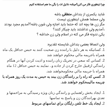
چرا اینطوری فکر می کنی؟میشه دلایل ات را بگی ما هم استفاده کنیم
شاید یکسری از بنداش
منطقی
باشه
ولی مسلما همش اینطوری نیست
مگر زن ها بچه اند که حتما باید اجازه ولی شون باشه؟آمدیم مجرد بودند
کلیک کنید تا باز شود...
،آمدیم ولی نداشتند باید چیکار کنند؟
یکی ندونه فکر می کنه در اسلام ولی زن خداشه ؟
ولی انصافا بعضی بنداش شایسته تقدیره:
1.
کسانيکه به هر دليل با راننده زن صحبت کنند به حبس حداقل يک ماه
همراه با
جريمه مالي محکوم خواهند شد
2.
کساني که سعي در تحريک زنان راننده و اذيت کردن آنها در هنگام
رانندگي از
قبيل خارج کردن از جاده و.. نمايند به حبس حداقل 12 ماه
.
همراه با جريمه مالي محکوم
خواهند شد
3.
کسي که راه را بر رانندگان زن ببند به حبس به مدت يک روز همراه با
.
چريمه مالي
محکوم خواهند شد
1.
ايجاد بخش راهنمايي و رانندگي زنان ويژه رسيدگي به مزاحمتها و
تعدي به
رانندگان زن و پاسخ به تماسها
.
2
ايجاد يک خط تلفن رايگان براي تماسهاي مربوط