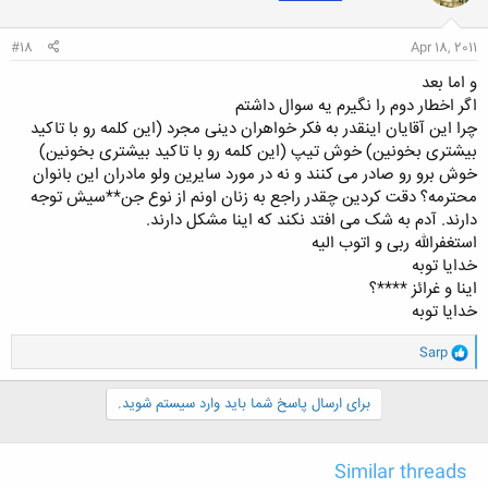
#18
Apr 18, 2011
و اما بعد
اگر اخطار دوم را نگیرم یه سوال داشتم
چرا این آقایان اینقدر به فکر خواهران دینی مجرد (این کلمه رو با تاکید
بیشتری بخونین) خوش تیپ (این کلمه رو با تاکید بیشتری بخونین)
خوش برو رو صادر می کنند و نه در مورد سایرین ولو مادران این بانوان
محترمه؟ دقت کردین چقدر راجع به زنان اونم از نوع جن**سیش توجه
دارند. آدم به شک می افتد نکند که اینا مشکل دارند.
استغفرالله ربی و اتوب الیه
خدایا توبه
اینا و غرائز ****؟
خدایا توبه
و
Sarp
ا
ک
ن
برای ارسال پاسخ شما باید وارد سیستم شوید.
ش
ه
ا
Similar threads
: