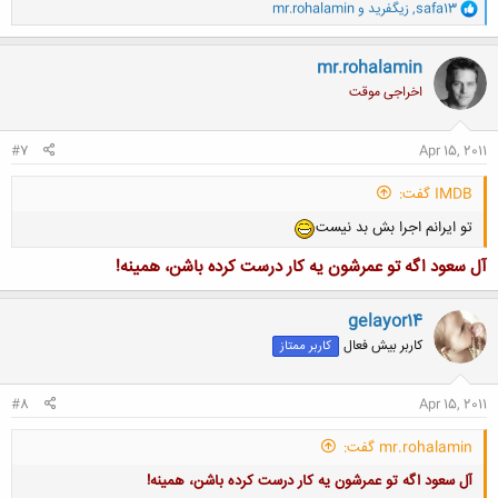
و
safa13
,
زيگفريد
و
mr.rohalamin
ا
ک
ن
mr.rohalamin
ش
اخراجی موقت
ه
ا
:
#7
Apr 15, 2011
IMDB گفت:
تو ایرانم اجرا بش بد نیست
آل سعود اگه تو عمرشون يه كار درست كرده باشن، همينه!
gelayor14
کاربر بیش فعال
کاربر ممتاز
#8
Apr 15, 2011
mr.rohalamin گفت:
آل سعود اگه تو عمرشون يه كار درست كرده باشن، همينه!