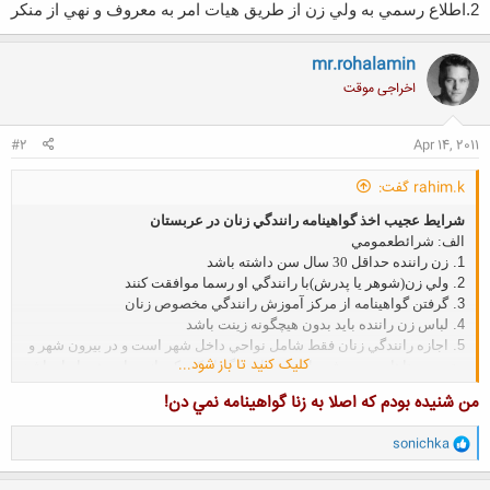
2.
اطلاع رسمي به ولي زن از طريق هيات امر به معروف و نهي از منکر
mr.rohalamin
اخراجی موقت
#2
Apr 14, 2011
rahim.k گفت:
شرايط عجيب اخذ گواهينامه رانندگي زنان در عربستان
الف: شرائط
عمومي
1.
زن راننده حداقل 30 سال سن داشته باشد
2.
ولي زن(شوهر يا پدرش)با رانندگي او رسما موافقت کنند
3.
گرفتن گواهينامه از مرکز آموزش رانندگي مخصوص زنان
4.
لباس زن راننده بايد بدون هيچگونه زينت باشد
5.
اجازه رانندگي زنان فقط شامل نواحي داخل شهر است و در بيرون شهر و
کلیک کنید تا باز شود...
حتي روستا
ها و حومه شهر اعتبار ندارد مگر اينکه يکي از محارم همراه او باشد
6.
زنان تنها از روز شنبه تا چهارشنبه، و از ساعت 7 صبح تا 8 شب اجازه
من شنيده بودم كه اصلا به زنا گواهينامه نمي دن!
رانندگي
دارند. روزهاي پنج شنبه و جمعه از ساعت 12 ظهر تا 8 شب
7.
زن راننده حتما بايد همراه خود تلفن داشته باشد تا در مواقع ضروري
و
sonichka
استفاده
کند
ا
8.
تماس با مرکز رانندگي زنان هنگام بروز هرگونه مشکل مزاحمت يا
ک